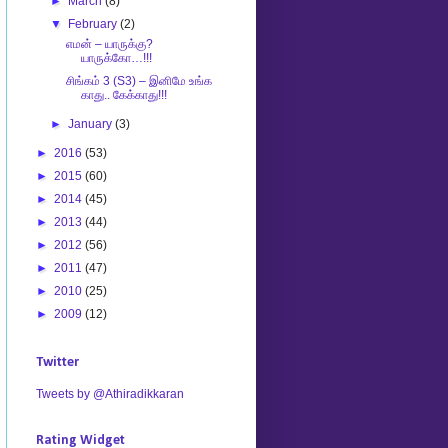
►
March
(8)
▼
February
(2)
எமன் – யாருக்கு?
யாருக்கோ…!!!
சிங்கம் 3 (S3) – இனிமே உங்க
காது.. கேக்காது!!!
►
January
(3)
►
2016
(53)
►
2015
(60)
►
2014
(45)
►
2013
(44)
►
2012
(56)
►
2011
(47)
►
2010
(25)
►
2009
(12)
Twitter
Tweets by @Athiradikkaran
Rating Widget