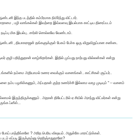
ண்டனி இந்த படத்தில் கம்பீரமாக நிமிர்ந்து விட்டார்.
 பொறாமை , பழி வாங்கல்கள் இவற்றை இவ்வளவு இயல்பாக காட்டிய திரைப்படம்
டிப்பு மிக இயல்பு.. சார்லி சொல்லவே வேண்டாம்.
ண்டனி , தியாகராஜன் தங்களுக்குள் பேசும் பேச்சு ஒரு விறுவிறுப்பான சண்டை
் குழி பறித்துதான் வாழ்கிறார்கள். இதில் முப்பது நாற்பது வில்லன்கள் என்று
ளில் நம்மை அறியாமல் உணர வைக்கும் வசனங்கள்.. காட்சிகள் சூப்பர்..
ளை நம்ப பழகிக்கணும், அப்பதான் குற்ற உணர்ச்சி இல்லாம வாழ முடியும் " -- வசனம்
்லாமல் இருந்திருக்கணும் . அதான் தியேட்டரில் ஏ சியில் அசந்து விட்டீர்கள் என்று
ுங்க ப்ளீஸ்...
் போய் பாத்தீங்களே ? அதே பெரிய விஷயம். அதுக்கே பாராட்டுக்கள்.
படம் எப்படி இருக்கும்னு தெரிஞ்சதுதானே?