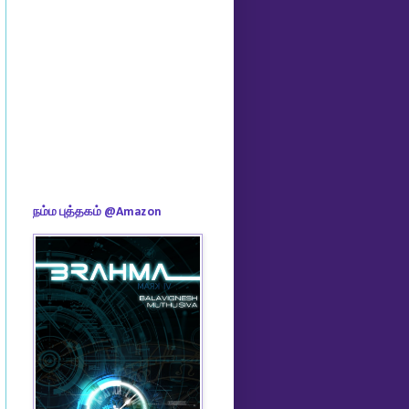
நம்ம புத்தகம் @Amazon