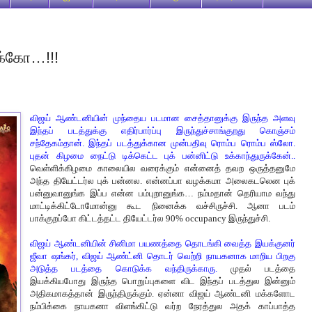
ுக்கோ…!!!
விஜய் ஆண்டனியின் முந்தைய படமான சைத்தானுக்கு இருந்த அளவு
இந்தப் படத்துக்கு எதிர்பார்ப்பு இருந்துச்சாங்குறது கொஞ்சம்
சந்தேகம்தான். இந்தப் படத்துக்கான முன்பதிவு ரொம்ப ரொம்ப ஸ்லோ.
புதன் கிழமை நைட்டு டிக்கெட்ட புக் பன்னிட்டு உக்காந்துருக்கேன்..
வெள்ளிக்கிழமை காலையில வரைக்கும் என்னைத் தவற ஒருத்தனுமே
அந்த தியேட்டர்ல புக் பன்னல. என்னப்பா வழக்கமா அலைகடலென புக்
பன்னுவானுங்க இப்ப என்ன பம்புறானுங்க… நம்மதான் தெரியாம வந்து
மாட்டிக்கிட்டோமோன்னு கூட நினைக்க வச்சிருச்சி. ஆனா படம்
பாக்குறப்போ கிட்டத்தட்ட தியேட்டர்ல 90% occupancy இருந்துச்சி.
விஜய் ஆண்டனியின் சினிமா பயணத்தை தொடங்கி வைத்த இயக்குனர்
ஜீவா ஷங்கர், விஜய் ஆண்ட்னி தொடர் வெற்றி நாயகனாக மாறிய பிறகு
அடுத்த படத்தை கொடுக்க வந்திருக்காரு.
முதல் படத்தை
இயக்கியபோது இருந்த பொறுப்புகளை விட இந்தப் படத்துல இன்னும்
அதிகமாகத்தான் இருந்திருக்கும். ஏன்னா விஜய் ஆண்டனி மக்களோட
நம்பிக்கை நாயகனா விளங்கிட்டு வர்ற நேரத்துல அதக் காப்பாத்த