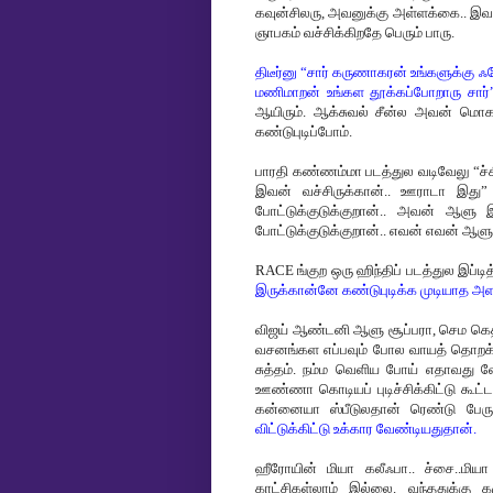
கவுன்சிலரு, அவனுக்கு அள்ளக்கை.. இவ
ஞாபகம் வச்சிக்கிறதே பெரும் பாரு.
திடீர்னு “சார் கருணாகரன் உங்களுக்கு ஃப
மணிமாறன் உங்கள தூக்கப்போறாரு சார
ஆயிரும். ஆக்சுவல் சீன்ல அவன் மொக
கண்டுபுடிப்போம்.
பாரதி கண்ணம்மா படத்துல வடிவேலு “ச்ச
இவன் வச்சிருக்கான்.. ஊராடா இது”
போட்டுக்குடுக்குறான்.. அவன் ஆளு இ
போட்டுக்குடுக்குறான்.. எவன் எவன் ஆ
RACE ங்குற ஒரு ஹிந்திப் படத்துல இப்ட
இருக்கான்னே கண்டுபுடிக்க முடியாத அளவு
விஜய் ஆண்டனி ஆளு சூப்பரா, செம கெத்
வசனங்கள எப்பவும் போல வாயத் தொறக்கா
சுத்தம். நம்ம வெளிய போய் எதாவது வேல
ஊண்ணா கொடியப் புடிச்சிக்கிட்டு கூட
கன்னையா ஸ்பீடுலதான் ரெண்டு பேரும்
விட்டுக்கிட்டு உக்கார வேண்டியதுதான்.
ஹீரோயின் மியா கலீஃபா.. ச்சை..மிய
காட்சிகள்லாம் இல்லை. வந்ததுக்கு க