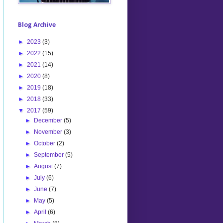
Blog Archive
►
2023
(3)
►
2022
(15)
►
2021
(14)
►
2020
(8)
►
2019
(18)
►
2018
(33)
▼
2017
(59)
►
December
(5)
►
November
(3)
►
October
(2)
►
September
(5)
►
August
(7)
►
July
(6)
►
June
(7)
►
May
(5)
►
April
(6)