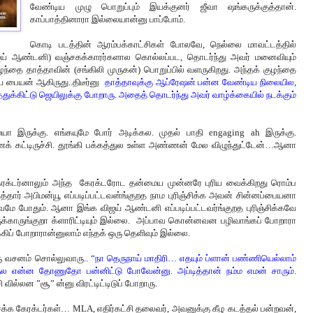
வேண்டிய முழு பொறுப்பும் இயக்குனர் ஜீவா ஷங்கருக்குத்தான்.
காப்பாத்தினாரா இல்லையான்னு பாப்போம்.
கொடி படத்தின் ஆரம்பக்காட்சிகள் போலவே, நெல்லை மாவட்டத்தில்
(விஜய் ஆண்டனி) வஞ்சகக்காரர்களால கொல்லப்பட, தொடர்ந்து அவர் மனைவியும்
ை தாத்தாவின் (சங்கிலி முருகன்) பொறுப்பில் வளருகிறது. அந்தக் குழந்தை
ிய பையன் ஆகிருது..திடீர்னு
தாத்தாவுக்கு ஆப்ரேஷன் பன்ன வேண்டிய நிலையில,
துக்கிட்டு ஜெயிலுக்கு போறாரு. அதைத் தொடர்ந்து அவர் வாழ்க்கையில் நடக்கும்
 இருக்கு. எங்கயுமே போர் அடிக்கல. முதல் பாதி engaging ah இருக்கு.
 கட்டிருச்சி. தூங்கி பக்கத்துல உள்ள அண்ணன் மேல விழுந்துட்டேன்…ஆனா
ேரக்டர்னாலும் அந்த கேரக்டரோட தன்மைய முன்னரே புரிய வைக்கிறது ரொம்ப
தார் அபிமன்யூ எப்படிப்பட்டவன்ங்குறத நாம புரிஞ்சிக்க அவன் சின்னப்பையனா
வமே போதும். ஆனா இங்க விஜய் ஆண்டனி எப்படிப்பட்டவர்ங்குறத புரிஞ்சிக்கவே
ுக்காருங்குறா க்ளாரிட்டியும் இல்லை. அப்பாவ கொன்னவன பழிவாங்கப் போறாரா
ிப் போறாரான்னுலாம் எந்தக் ஒரு தெளிவும் இல்லை.
ரு வசனம் சொல்லுவாரு..
“நா தெருநாய் மாதிரி… எதயும் ப்ளான் பண்ணியெல்லாம்
ுல என்ன தோணுதோ பன்னிட்டு போவேன்னு. அப்டித்தான் நம்ம எமன் சாரும்.
ில்லன ”சூ” ன்னு விரட்டிட்டிடுப் போறாரு.
்சக்க கேரக்டர்கள்… MLA, எதிர்கட்சி தலைவர், அவனுக்கு கீழ கடத்தல் பன்றவன்,