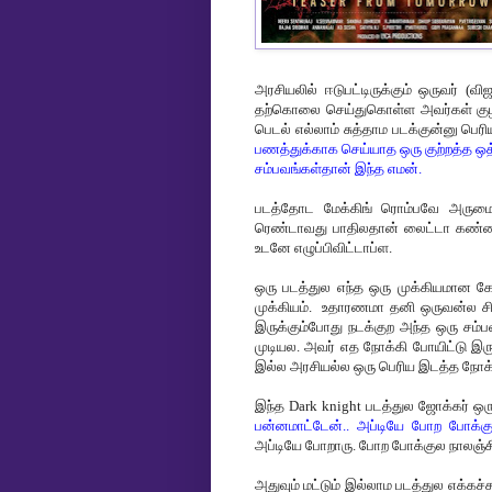
அரசியலில் ஈடுபட்டிருக்கும் ஒருவர் 
தற்கொலை செய்துகொள்ள அவர்கள் குழந்த
பெடல் எல்லாம் சுத்தாம படக்குன்னு பெர
பணத்துக்காக செய்யாத ஒரு குற்றத்த ஒத்
சம்பவங்கள்தான் இந்த எமன்.
படத்தோட மேக்கிங் ரொம்பவே அருமையா
ரெண்டாவது பாதிலதான் லைட்டா கண்ணக்
உடனே எழுப்பிவிட்டாப்ள.
ஒரு படத்துல எந்த ஒரு முக்கியமான க
முக்கியம். உதாரணமா தனி ஒருவன்ல சித்
இருக்கும்போது நடக்குற அந்த ஒரு சம்ப
முடியல. அவர் எத நோக்கி போயிட்டு இர
இல்ல அரசியல்ல ஒரு பெரிய இடத்த நோக்க
இந்த Dark knight படத்துல ஜோக்கர் ஒ
பன்னமாட்டேன்.. அப்டியே போற போக்க
அப்டியே போறாரு. போற போக்குல நாலஞ்சி வ
அதுவும் மட்டும் இல்லாம படத்துல எக்கச