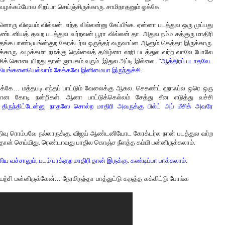
ழக்கம்போல சிறப்பா செய்ஞ்சிருக்காரு. சாமிநாதனும் ஓக்கே.
்னொரு விஷயம் வில்லன். எந்த வில்லன்னு கேப்பீங்க. ஏன்னா படத்துல ஒரு முப்பது
ஆண்டனியத் தவற படத்துல வர்றவன் பூரா வில்லன் தா. அதுல நம்ம சத்குரு மாதிரி
 தங்க பாண்டியங்ன்குற கேரக்டர்ல ஒருத்தர் வருவாப்ள. ஆளும் கெத்தா இருக்காரு.
ுக்காரு. வழக்கமா நமக்கு நெல்லைத் தமிழ்னா ஹரி படத்துல வர்ற வாலே போலே
ச்சிக் கொடையிறது தான் ஞாபகம் வரும். இதுல அப்டி இல்லை.
”ஆத்திரப் படாதவே..
ியங்களையெல்லாம் கேக்கவே இனிமையா இருந்துச்சி.
 ஓக்கே… மத்தபடி எந்தப் பாட்டும் வேலைக்கு ஆகல. செகண்ட் ஹாஃப்ல ஒரெ ஒரு
ட்டான கோடி நன்றிகள். ஆனா பாட்டுக்கெல்லம் சேத்து சீன எடுத்து வச்சி
திருந்திட்டேன்னு நாதஸே சொல்ற மாதிரி அவருக்கு பில்ட் அப் மீசிக் அவரே
பதிவு ரொம்பவே நல்லாருக்கு. விஜய் ஆண்டனியோட கேரக்டர்ல நான் படத்துல வர்ற
ான் செய்யிது. ரெண்டாவது பாதில கொஞ்ச நீளத்த கம்மி பன்னிருக்கலாம்.
 வச்சாலும், படம் பாக்குற மாதிரி தான் இருக்கு. கண்டிப்பா பாக்கலாம்.
்சி பன்னிருக்கேன்... நேரமிருந்தா பாத்துட்டு கருத்த கக்கிட்டு போங்க