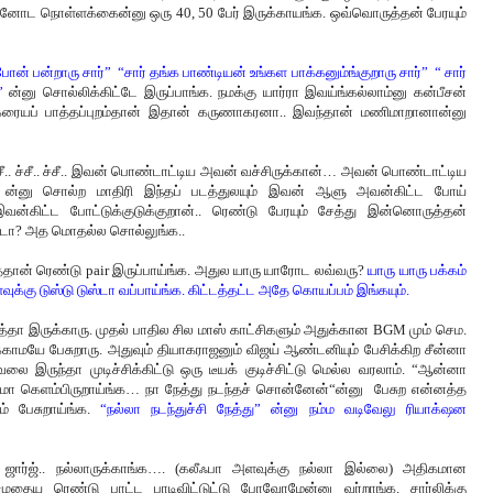
னோட நொள்ளக்கைன்னு ஒரு 40, 50 பேர் இருக்காயங்க. ஒவ்வொருத்தன் பேரயும்
ோன் பன்றாரு சார்” “சார் தங்க பாண்டியன் உங்கள பாக்கனும்ங்குறாரு சார்” “ சார்
்”
ன்னு சொல்லிக்கிட்டே இருப்பாங்க. நமக்கு யார்ரா இவய்ங்கல்லாம்னு கன்பீசன்
ரையப் பாத்தப்புறம்தான் இதான் கருணாகரனா.. இவந்தான் மணிமாறானான்னு
ீ.. ச்சீ.. ச்சீ.. இவன் பொண்டாட்டிய அவன் வச்சிருக்கான்… அவன் பொண்டாட்டிய
 ன்னு சொல்ற மாதிரி இந்தப் படத்துலயும் இவன் ஆளு அவன்கிட்ட போய்
வன்கிட்ட போட்டுக்குடுக்குறான்.. ரெண்டு பேரயும் சேத்து இன்னொருத்தன்
ளுடா? அத மொதல்ல சொல்லுங்க..
ித்தான் ரெண்டு pair இருப்பாய்ங்க. அதுல யாரு யாரோட லவ்வரு?
யாரு யாரு பக்கம்
க்கு டுஸ்டு டுஸ்டா வப்பாய்ங்க. கிட்டத்தட்ட அதே கொயப்பம் இங்கயும்.
தா இருக்காரு. முதல் பாதில சில மாஸ் காட்சிகளும் அதுக்கான BGM மும் செம.
மயே பேசுறாரு. அதுவும் தியாகராஜனும் விஜய் ஆண்டனியும் பேசிக்கிற சீன்னா
ை இருந்தா முடிச்சிக்கிட்டு ஒரு டீயக் குடிச்சிட்டு மெல்ல வரலாம். “ஆன்னா
்டமா கெளம்பிருறாய்ங்க… நா நேத்து நடந்தச் சொன்னேன்“ன்னு பேசுற என்னத்த
 பேசுறாய்ங்க.
“நல்லா நடந்துச்சி நேத்து” ன்னு நம்ம வடிவேலு ரியாக்‌ஷன
ா ஜார்ஜ்.. நல்லாருக்காங்க…. (கலீஃபா அளவுக்கு நல்லா இல்லை) அதிகமான
ழுதைய ரெண்டு பாட்ட பாடிவிட்டுட்டு போவோமேன்னு வர்றாங்க. சார்லிக்கு