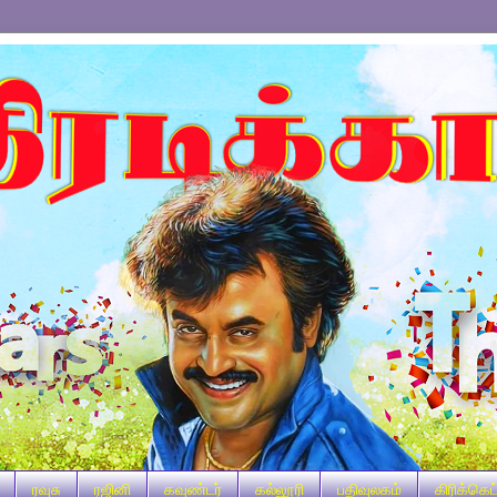
ரவுசு
ரஜினி
கவுண்டர்
கல்லூரி
பதிவுலகம்
கிரிக்கெட