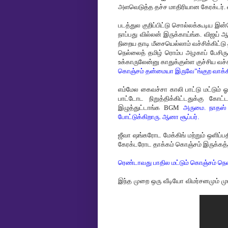
அளவெடுத்த தச்ச மாதிரியான கேரக்டர். வ
படத்துல குறிப்பிட்டு சொல்லக்கூடிய இன
நாப்பது வில்லன் இருக்காய்ங்க. விஜய் 
நிறைய தாடி மீசையெல்லாம் வச்சிக்கிட்டு
நெல்லைத் தமிழ் ரொம்ப அழகாப் பேசிர
உக்காருலேன்னு காதுக்குள்ள குச்சிய வ
கொஞ்சம் தன்மையா இருவே”ங்குற வாக்க
எம்மேல கைவச்சா காலி பாட்டு மட்டும்
பாட்டோட நிறுத்திக்கிட்டதுக்கு கோ
இழுத்துட்டாங்க BGM
அருமை. நாதஸ் 
போட்டுக்கிறாரு. ஆனா சூப்பர்.
ஜீவா ஷங்கரோட மேக்கிங் மற்றும் ஒளிப்
கேரக்டரோட தாக்கம் கொஞ்சம் இருக்கத்த
ரெண்டாவது பாதில மட்டும் கொஞ்சம் நெளிய
இந்த முறை ஒரு வீடியோ விமர்சனமும் முயற