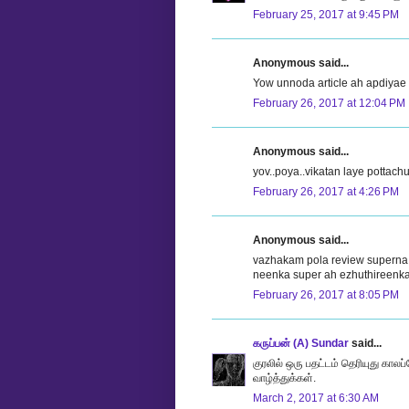
February 25, 2017 at 9:45 PM
Anonymous said...
Yow unnoda article ah apdiyae a
February 26, 2017 at 12:04 PM
Anonymous said...
yov..poya..vikatan laye pottach
February 26, 2017 at 4:26 PM
Anonymous said...
vazhakam pola review superna
neenka super ah ezhuthireenka
February 26, 2017 at 8:05 PM
கருப்பன் (A) Sundar
said...
குரலில் ஒரு பதட்டம் தெரியுது காலப
வாழ்த்துக்கள்.
March 2, 2017 at 6:30 AM