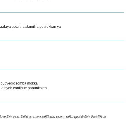
ataya potu thatstamil la potirukkan ya
u
 but vedio romba mokkai
 athyeh continue panunkalen.
்போக்கில் சரியாகிடும்னு நினைக்கிறேன். உங்கள் புதிய முயற்சியில் வெற்றிபெற