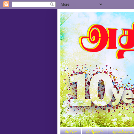
சினிமா
விமர்சனம்
நகைச்சுவை