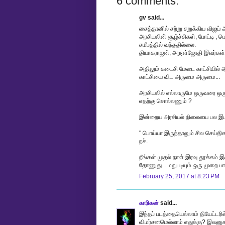
6 comments:
gv said...
சைத்தானில் சற்று சறுக்கிய விஜய் ஆ
அரசியலின் சூழ்ச்சிகள், போட்டி ,
சமீபத்தில் வந்ததில்லை.
தியாகராஜன், அருள்ஜோதி இவர்கள் ந
அதிலும் கடைசி மேடை காட்சியில் ஆ
காட்சியை விட அருமை அருமை...
அரசியலில் எல்லாருமே ஒருவரை ஒருவர
எதற்கு சொல்லணும் ?
இன்றைய அரசியல் நிலையை பல இடங்க
" பொய்யா இருந்தாலும் சில செய்திக
நச்.
நீங்கள் முதல் நாள் இரவு தூக்கம் இல
தோணுது... மறுபடியும் ஒரு முறை பார
February 25, 2017 at 8:23 PM
காரிகன்
said...
இந்தப் படத்தையெல்லாம் தியேட்டரில
விமர்சனமெல்லாம் எதுக்கு? இவனுக 