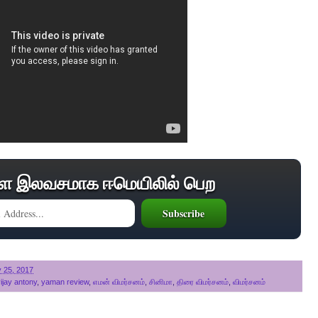
ை இலவசமாக ஈமெயிலில் பெற
y 25, 2017
ijay antony
,
yaman review
,
எமன் விமர்சனம்
,
சினிமா
,
திரை விமர்சனம்
,
விமர்சனம்