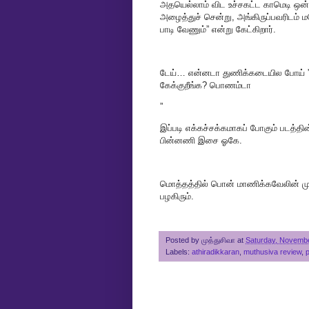
அதயெல்லாம் விட உச்சகட்ட காமெடி ஒன்ற
அழைத்துச் சென்று, அங்கிருப்பவரிடம் ம
பாடி வேணும்” என்று கேட்கிறார்.
டேய்… என்னடா துணிக்கடையில போய் ”
கேக்குறீங்க? பொணம்டா
”
இப்படி எக்கச்சக்கமாகப் போகும் படத்தி
பின்னணி இசை ஓகே.
மொத்தத்தில் பொன் மாணிக்கவேலின் மு
பழகிரும்.
Posted by
முத்துசிவா
at
Saturday, Novembe
Labels:
athiradikkaran
,
muthusiva review
,