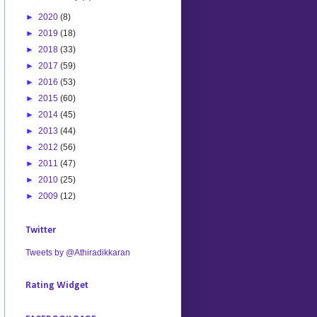
►
2020
(8)
►
2019
(18)
►
2018
(33)
►
2017
(59)
►
2016
(53)
►
2015
(60)
►
2014
(45)
►
2013
(44)
►
2012
(56)
►
2011
(47)
►
2010
(25)
►
2009
(12)
Twitter
Tweets by @Athiradikkaran
Rating Widget