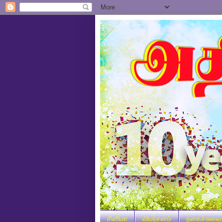
சினிமா
விமர்சனம்
நகைச்சுவை