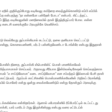
ுள் ஏறிக் குதிக்கும்போது வடிவேலு கயிற்றை வைத்துக்கொண்டு எம்பி எம்பிக்
ய்ற என்பதற்கு “நா என்னமோ பன்றேன் போடா” என்பார். கிட்டத்தட்ட
 இந்த வடிவேலுவின் மனநிலையில் தான் இருந்திருப்பார் போல. என்ன
பது கடைசி வரைக்குமே அவருக்கே வெளிச்சம்.
்டு வெவ்வேறு துப்பாக்கியால் சுடப்பட்டு, தலை தனியாக வெட்டபட்டு
் கொன்னு, கொலைபண்ணி, மர்டர் பன்னிருவேண்டா டோங்க்ரே என்பது இதுதான்
லீஸ் திணற, துப்பாக்கி ஸ்பெசலிஸ்ட் பொன் மாணிக்கவேல்
 வித்யாசமாகச் செய்பவர். அதாவது சீரியாக இன்வெஸ்டிகேஷன் செய்வதற்காக
ேசாமல் “டீ சாப்டுவோமா” வடை சாப்டுவோமா” என சம்மந்தம் இல்லாமல் பேசி தான்
ாட்டுபவர். ஆரம்பக் காட்சிகளில் பொன்மாணிக்கவேலின் அதிகப் பிரசங்கித்
ில் பொளேர் என்று ஒன்று வைக்கவேண்டும் என்று தோன்றும் அளவுக்கு
ிடைக்கவில்லை என்கிறார்கள். ஆனால் ஃபோரன்ஸிக் ரிப்போர்ட்டில் சுடப்பட்டது
பாக்கி, யார் யாரிடம் அது இருக்கின்றது என்பது வரை டீட்டெய்ல்
வில்லை.