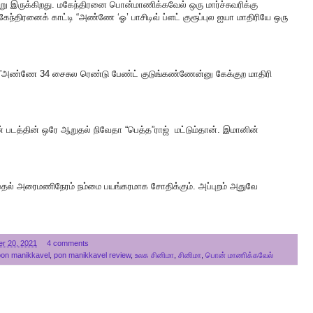
ு இருக்கிறது. மகேந்திரனை பொன்மாணிக்கவேல் ஒரு மார்ச்சுவரிக்கு
கேந்திரனைக் காட்டி “அண்ணே ‘ஓ’ பாசிடிவ் ப்ளட் குரூப்புல ஐயா மாதிரியே ஒரு
அண்ணே 34 சைசுல ரெண்டு பேண்ட் குடுங்கண்ணேன்னு கேக்குற மாதிரி
ன் படத்தின் ஒரே ஆறுதல் நிவேதா “பெத்த”ராஜ் மட்டும்தான். இமானின்
தல் அரைமணிநேரம் நம்மை பயங்கரமாக சோதிக்கும். அப்புறம் அதுவே
r 20, 2021
4 comments
pon manikkavel
,
pon manikkavel review
,
உலக சினிமா
,
சினிமா
,
பொன் மாணிக்கவேல்