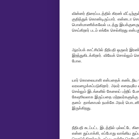
வின்னர் திரைப்படத்தில் கிரண் வீட்டிற்க
குதித்துக் கொண்டிருப்பார். என்னடா செ
பொன்மாணிக்கவேல் படத்து இயக்குனரும்
செய்கிறார் படம் எங்கே செல்கிறது என்
ஆரம்பக் காட்சியில் நீதிபதி ஒருவர் இரண
இறந்துகிடக்கிறார். விவேக் சொல்லும
போல.
யார் கொலையாளி என்பதைக் கண்டறிய போ
வரவழைக்கப்படுகிறார். அவர் எதையுமே
செல்லும் இடங்களில் கேஸைப் பற்றிப் ப
கேஷூவலாக இருப்பதை மற்றவர்களுக்கு க
தனம் தாங்காமல் நமக்கே அவர் பொடனிய
இருக்கிறது.
நீதிபதி சுடப்பட்ட இடத்தில் புல்லட்டே க
என்ன துப்பாக்கி, எப்போது வாங்கிய துப்
கொடுக்கிறார்கள். எப்படி என்றே தெரிய