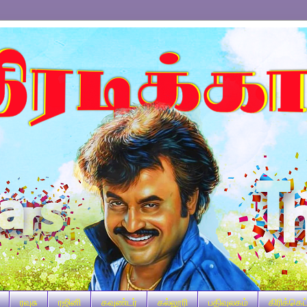
ரவுசு
ரஜினி
கவுண்டர்
கல்லூரி
பதிவுலகம்
கிரிக்கெட