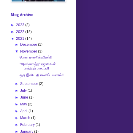
Blog Archive
►
2023
(3)
►
2022
(15)
▼
2021
(14)
►
December
(1)
▼
November
(3)
பொன் மாணிக்கவேல்!!
"அண்ணாத்த" ரஜினியின்
பாத்திரப் படைப்பு!!
ஒரு இனிய தீபாவளிப் பயணம்!!
►
September
(2)
►
July
(1)
►
June
(1)
►
May
(2)
►
April
(1)
►
March
(1)
►
February
(1)
►
January
(1)