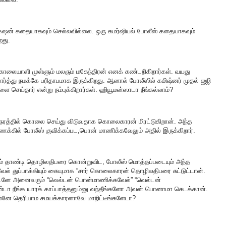
ேஷன் கதையாகவும் செல்லவில்லை. ஒரு கமர்ஷியல் போலீஸ் கதையாகவும்
றது.
ொலையாளி முள்ளும் மலரும் மகேந்திரன் எனக் கண்டறிகிறார்கள். வயது
பார்த்து நமக்கே பரிதாபமாக இருக்கிறது. ஆனால் போலீஸில் கமிஷ்னர் முதல் ஐஜி
ெய்தார் என்று நம்புக்கிறார்கள். ஹியூமன்ஸாடா நீங்கல்லாம்?
ேரத்தில் கொலை செய்து விடுவதாக கொலைகாரன் மிரட்டுகிறான். அந்த
்கணக்கில் போலீஸ் குவிக்கப்பட,பொன் மாணிக்கவேலும் அதில் இருக்கிறார்.
தாண்டி தொழிலதிபரை கொன்றுவிட, போலீஸ் மொத்தப்படையும் அந்த
ல் துப்பாக்கியும் கையுமாக “சார் கொலைகாரன் தொழிலதிபரை சுட்டுட்டான்.
. உடனே அனைவரும் “வெல்டன் பொன்மாணிக்கவேல்” “வெல்டன்
்டா நீங்க யாரக் காப்பாத்தனும்னு வந்தீங்களோ அவன் பொனாமா கெடக்கான்.
ம்னே தெரியாம சமயக்காரனாவே மாறிட்டீங்களேடா?