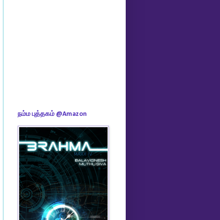
நம்ம புத்தகம் @Amazon