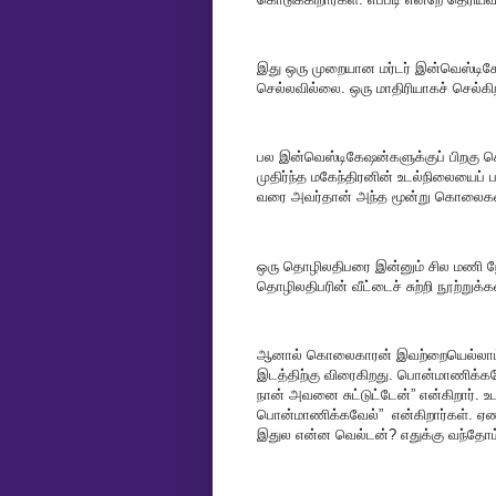
இது ஒரு முறையான மர்டர் இன்வெஸ்டிக
செல்லவில்லை. ஒரு மாதிரியாகச் செல்கி
பல இன்வெஸ்டிகேஷன்களுக்குப் பிறகு க
முதிர்ந்த மகேந்திரனின் உடல்நிலையைப் 
வரை அவர்தான் அந்த மூன்று கொலைகளை ச
ஒரு தொழிலதிபரை இன்னும் சில மணி ந
தொழிலதிபரின் வீட்டைச் சுற்றி நூற்றுக
ஆனால் கொலைகாரன் இவற்றையெல்லாம் 
இடத்திற்கு விரைகிறது. பொன்மாணிக்கவே
நான் அவனை சுட்டுட்டேன்” என்கிறார்
பொன்மாணிக்கவேல்” என்கிறார்கள். ஏண
இதுல என்ன வெல்டன்? எதுக்கு வந்தோ