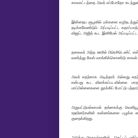
காலகட்டத்தை அவர் எப்போதோ கடந்துவிட
இன்றைய சூழலில் மக்களை வழிநடத்தும
நடிக்கவேண்டும். அப்படிப்பட்ட கதாப்ப
விஜய், அஜித் கூட இனிமேல் அப்படிப்பட்ட 
தலைவர் அந்த ஊரில் பிரெசிடெண்ட் என
வளர்த்து கேஸ் வாங்கிக்கொண்டு காவல் 
அவர் எதற்காக அடித்தார் அல்லது எ
என்பது கூட விளக்கப்படவில்லை. மாற
மாப்பிள்ளைகளை தூக்கிப் போட்டு பந்தா
அதுமட்டுமல்லாமல் தங்கைக்கு வெளிய
உறவினர்களின் கன்னங்களை பழுக்க வை
குறைக்கிறது.
அடுத்து பிரகாஷ்ராஜின் கெட்டப் பார்