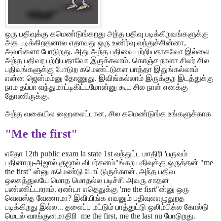
ஒரு பதிவுக்கு கமெண்டுங்கறது அந்த பதிவு படிக்கிறவங்களுக்கு
அத
படிக்கிறதனால எதாவது ஒரு உண்ர்வு வந்துச்சின்னா
,
அவங்களா போடுறது. அது அந்த
பதிவை பற்றியதாகவோ இல்லை
அந்த பதிவர பற்றியதாவோ இருக்கலாம். கொஞ்ச நாளா
சிலர் சில
பதிவுங்களுக்கு போடுற கமெண்ட்டுகள பாத்தா இதுங்கல்லாம்
என்ன
ஜென்மம்னு தோணுது. இவிங்கல்லாம் இருக்குற இடத்துக்கு
நாம தப்பா
வந்துமாட்டிகிட்டமோன்னு கூட சில நாள் எனக்கு
தோணிருக்கு.
அந்த வகையில ஹைலைட்டான
,
சில கமெண்டுங்க உங்களுக்காக
"Me the first"
எதோ
12th public exam la state 1st
வந்துட்ட மாதிரி
'
பருவம்
பதினாறு-அஜால்
குஜால் விமர்சனம்"ங்கற பதிவுக்கு ஒருத்தன் "
me
the first"
ன்னு கமெண்டு
போட்டுருக்கான். அந்த பதிவ
ஒலகத்துலயே மொத மொதல்ல படிச்சி அவரு சாதன
பண்ணிட்டாராம். ஏண்டா எதெதுக்கு
'me the fisrt"
ன்னு ஒரு
வெவஸ்த வேணாமா
?
இவியிங்க எவனும் பதிவுலஎழுதுறத
படிக்கிறது இல்ல... தலைப்ப மட்டும்
பாத்துட்டு ஒலிம்பிக்ல கோல்டு
மெடல் வாங்குனமாதிரி
me the first, me the last nu
போடுறது.