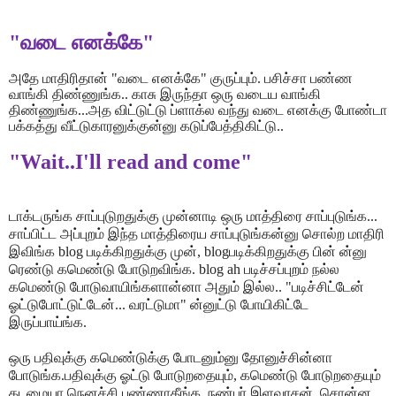
"
வடை எனக்கே"
அதே மாதிரிதான் "வடை எனக்கே" குருப்பும். பசிச்சா பண்ண
வாங்கி திண்ணுங்க..
காசு இருந்தா ஒரு வடைய வாங்கி
திண்ணுங்க...அத விட்டுட்டு ப்ளாக்ல வந்து
வடை எனக்கு போண்டா
பக்கத்து வீட்டுகாரனுக்குன்னு கடுப்பேத்திகிட்டு..
"Wait..I'll read and come"
டாக்டருங்க சாப்புடுறதுக்கு முன்னாடி ஒரு மாத்திரை சாப்புடுங்க...
சாப்பிட்ட அப்புறம் இந்த மாத்திரைய சாப்புடுங்கன்னு சொல்ற மாதிரி
இவிங்க
blog
படிக்கிறதுக்கு முன்
, blog
படிக்கிறதுக்கு பின் ன்னு
ரெண்டு கமெண்டு
போடுறவிங்க.
blog ah
படிச்சப்புறம் நல்ல
கமெண்டு போடுவாயிங்களான்னா அதும்
இல்ல.. "படிச்சிட்டேன்
ஓட்டுபோட்டுட்டேன்... வரட்டுமா" ன்னுட்டு போயிகிட்டே
இருப்பாய்ங்க.
ஒரு பதிவுக்கு கமெண்டுக்கு போடனும்னு தோனுச்சின்னா
போடுங்க.பதிவுக்கு ஓட்டு
போடுறதையும்
,
கமெண்டு போடுறதையும்
கடமையா நெனச்சி பண்ணாதீங்க. நண்பர்
இளவரசன்
சொன்ன