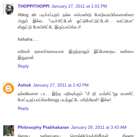
THOPPITHOPPI
January 27, 2011 at 1:01 PM
//blog ah படிச்சப்புறம் நல்ல கமெண்டு போடுவாயிங்களான்னா
அதும் இல்ல.. "படிச்சிட்டேன் ஓட்டுபோட்டுட்டேன்... வரட்டுமா"
ன்னுட்டு போயிகிட்டே இருப்பாய்ங்க.//
hahaha.....
வரிகள் நகைச்சுவையாக இருந்தாலும் இப்போதைய உண்மை
இதுதான்
Reply
Ashok
January 27, 2011 at 2:42 PM
நல்லவேளை டா... இந்த பதிவுக்கும் "மீ தி ஃபர்ஸ்ட்"னு கமண்ட்
போட்டிருப்பாய்ங்களோனு பயந்துட்டே பார்த்தேன்! இல்ல!
Reply
Philosophy Prabhakaran
January 28, 2011 at 3:43 AM
நிறைய உண்மையை சொல்லியிருக்கிறீர்கள்... சிலரை