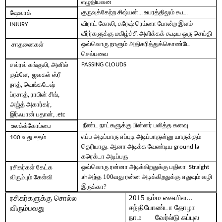
எழுதியவன்
குருவுக்கேற்ற சிஷ்யன்... உயரத்திலும் கூட.
ஷேவாக்
விராட் கோலி, சுரேஷ் ரெய்னா போன்ற இளம்
INJURY
வீர்ர்களுக்கு மகிழ்ச்சி அளிக்கக் கூடிய ஒரு செய்தி
ஒவ்வொரு நாளும் அதிகரித்துக்கொண்டே
சாதனைகள்
செல்பவை
சவ்ரவ்
கங்குலி
,
அனில்
PASSING CLOUDS
கும்ளே
,
ஜவகல் ஸ்ரீ
நாத், வெங்கடேஷ்
ப்ரசாத், ராபின் சிங்,
அஜ்த் அகார்கர்,
இர்ஃபான் பதான், .
etc
நீண்ட நாட்களுக்கு பின்னர் பலித்த கனவு
உலக்க்கோப்பை
எப்ப அடிப்பாரு எப்புடி அடிப்பாருன்னு யாருக்கும்
வது சதம்
100
தெரியாது. ஆனா அடிக்க வேண்டிய
ground la
கரெக்டா அடிப்பரு
ஓவ்வொரு ரன்னா அடிக்கிறதுக்கு பதிலா
ரசிகர்கள் கேட்க
Straight
அந்த 100வது ரன்ன அடிக்கிறதுக்கு எதுவும் வழி
விரும்பும் கேள்வி
ah
இருக்கா?
2015 நம்ம கையில...
ரசிகர்களுக்கு சொல்ல
சந்திபோண்டா தோழா
விரும்பவது
நாம
வேர்ல்டு கப்புல