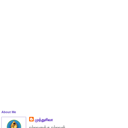
About Me
முத்துசிவா
நல்லவனுக்கு நல்லவன்