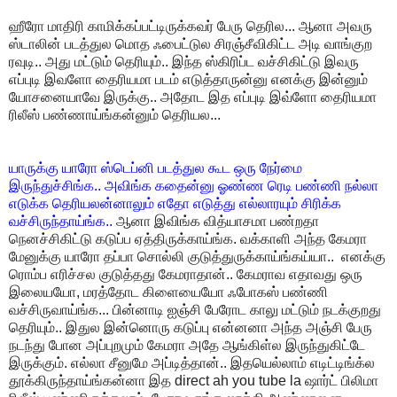
ஹீரோ மாதிரி காமிக்கப்பட்டிருக்கவர் பேரு தெரில... ஆனா அவரு
ஸ்டாலின் படத்துல மொத ஃபைட்டுல சிரஞ்சீவிகிட்ட அடி வாங்குற
ரவுடி.. அது மட்டும் தெரியும்.. இந்த ஸ்கிரிப்ட வச்சிகிட்டு இவரு
எப்புடி இவளோ தைரியமா படம் எடுத்தாருன்னு எனக்கு இன்னும்
யோசனையாவே இருக்கு.. அதோட இத எப்புடி இவ்ளோ தைரியமா
ரிலீஸ் பண்ணாய்ங்கன்னும் தெரியல...
யாருக்கு யாரோ ஸ்டெப்னி படத்துல கூட ஒரு நேர்மை
இருந்துச்சிங்க.. அவிங்க கதைன்னு ஓண்ண ரெடி பண்ணி நல்லா
எடுக்க தெரியலன்னாலும் எதோ எடுத்து எல்லாரயும் சிரிக்க
வச்சிருந்தாய்ங்க..
ஆனா இவிங்க வித்யாசமா பண்றதா
நெனச்சிகிட்டு கடுப்ப ஏத்திருக்காய்ங்க. வக்காளி அந்த கேமரா
மேனுக்கு யாரோ தப்பா சொல்லி குடுத்துருக்காய்ங்கய்யா.. எனக்கு
ரொம்ப எரிச்சல குடுத்தது கேமராதான்.. கேமராவ எதாவது ஒரு
இலையயோ, மரத்தோட கிளையையோ ஃபோகஸ் பண்ணி
வச்சிருவாய்ங்க... பின்னாடி ஐஞ்சி பேரோட காலு மட்டும் நடக்குறது
தெரியும்.. இதுல இன்னொரு கடுப்பு என்னனா அந்த அஞ்சி பேரு
நடந்து போன அப்புறமும் கேமரா அதே ஆங்கிள்ல இருந்துகிட்டே
இருக்கும். எல்லா சீனுமே அப்டித்தான்.. இதயெல்லாம் எடிட்டிங்க்ல
தூக்கிருந்தாய்ங்கன்னா இத direct ah you tube la ஷார்ட் பிலிமா