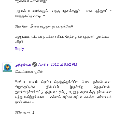
//தலைவர் சொன்னது:
முதலில் யோசிக்கனும்.. பிறகு நேசிக்கனும்.. மனசு ஏத்துகிட்டா
சேத்துகிட்டு வாழு..//
அண்ணே, இதை எழுதுனது யாருன்னே//
எழுதுனவர விட யாரு மக்கள் கிட்ட சேத்ததுங்கரதுதான் முக்கியம்..
ஹிஹி..
Reply
முத்துசிவா
April 9, 2012 at 8:52 PM
@கடம்பவன குயில்:
//ஐயோ....பாவம் ரொம்ப நொந்திருக்கீங்க போல....நல்லவேளை,
கிறுக்குபிடிச்சு தியேட்டர் இருக்கிற தெருவிலயே
துணிகிழிச்சுக்கிட்டு திறியாம ரிவ்யூ எழுதற அளவுக்கு நல்லபடியா
வந்து சேர்ந்தீங்களே......எல்லாம் அம்மா அப்பா செஞ்ச புண்ணியம்
தான் சகோ.//
அதே தான் :)