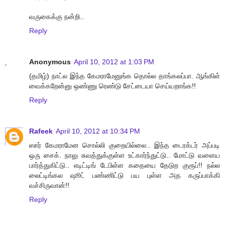
வருகைக்கு நன்றி..
Reply
Anonymous
April 10, 2012 at 1:03 PM
(தமிழ்) நாட்ல இந்த கேமராமேனுங்க தொல்ல தாங்கலப்பா. ஆங்கிள்
வைக்கறேன்னு ஒண்ணு ரெண்டு சேட்டையா செய்யறாங்க!!
Reply
Rafeek
April 10, 2012 at 10:34 PM
ஸார் கேமராமேன சொல்லி குறையில்லை.. இந்த டைரக்டர் அப்படி
ஒரு சைக். நாலு சுவத்துக்குள்ள உட்கார்ந்துட்டு.. மோட்டு வளைய
பார்த்துகிட்டு.. எடிட்டிங் டேபிள்ள கதையை தேடுற குரூப்!! நல்ல
லைட்டிங்கல ஷூட் பண்ணிட்டு பய புள்ள அத கருப்பாக்கி
வச்சிருவான்!!
Reply