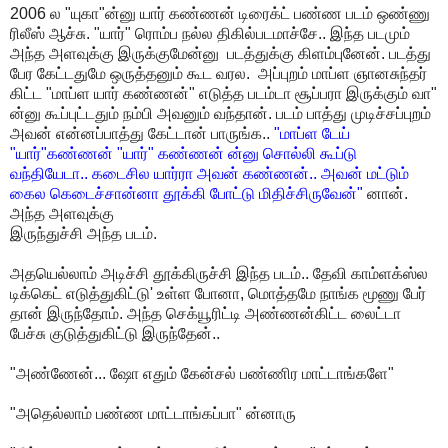
2006 ல "யுகா"ன்னு யார் கண்ணன் டிரைக்ட் பண்ண படம் ஒண்ணு
ரிலீஸ் ஆச்சு. "யார்" ரொம்ப நல்ல திகில்படமாச்சே.. இந்த படமும்
அந்த அளவுக்கு இருக்குமேன்னு படத்துக்கு கிளம்புனேன். படத்து
பேர கேட்டதுமே ஒருத்தனும் கூட வரல. அப்புறம் மாப்ள ஞானசுந்தர்
கிட்ட "மாப்ள யார் கண்ணன்" எடுத்த படம்டா சூப்பரா இருக்கும் வா"
ன்னு கூப்புட்டதும் நம்பி அவனும் வந்தான். படம் பாத்து முடிச்சப்புறம்
அவன் என்னப்பாத்து கேட்டான் பாருங்க..
"மாப்ள டேய்
"யார்"கண்ணன் "யார்" கண்ணன் ன்னு சொல்லி கூப்டு
வந்தியேடா.. கடைசில யார்ரா அவன் கண்ணன்.. அவன் மட்டும்
கைல கெடைச்சான்னா தூக்கி போட்டு மிதிச்சிருவேன்"
னான்.
அந்த அளவுக்கு
இருந்துச்சி அந்த படம்.
அதயெல்லாம் அடிச்சி தூக்கிருச்சி இந்த படம்.. தேவி காம்ளக்ஸ்ல
டிக்கெட் எடுத்துகிட்டு' உள்ள போனா, மொத்தமே நாங்க மூணு பேர்
தான் இருந்தோம். அந்த செக்யூரிட்டி அண்ணன்கிட்ட லைட்டா
பேச்சு குடுத்துகிட்டு இருந்தேன்..
"அண்ணேன்... ஷோ எதும் கேன்சல் பண்ணிர மாட்டாங்களே"
"அதெல்லாம் பண்ண மாட்டாங்கப்பா" ன்னாரு