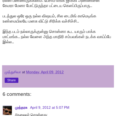
ரிலீஸ் பண்ணிருக்கலாம். பேசாம எங்க ஜாக்கி அண்ணனை
கேமரா மேனா போட்டுருந்தா பட்டைய கெளப்பிருப்பாரு..
படத்துல ஒரே ஒரு நல்ல விஷயம், சில டைமிங் காமெடிங்க
உண்மையிலயே மனசு விட்டு சிரிக்க வச்சிச்சி..
இந்த படம் நல்லாருக்குன்னு சொன்னா கூட யாரும் பாக்க
மாட்டீங்க.. நல்ல வேளை அந்த மாதிரி சம்பவங்கள் நடக்க வாய்ப்பே
இல்ல..
முத்துசிவா
at
Monday, April 09, 2012
Share
6 comments:
முத்தரசு
April 9, 2012 at 5:07 PM
//தலைவர் சொன்னது: