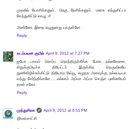
முதலில் யோசிக்கனும்.. பிறகு நேசிக்கனும்.. மனசு ஏத்துகிட்டா
சேத்துகிட்டு வாழு..//
அண்ணே, இதை எழுதுனது யாருன்னே.
Reply
கடம்பவன குயில்
April 9, 2012 at 7:27 PM
ஐயோ....பாவம் ரொம்ப நொந்திருக்கீங்க போல....நல்லவேளை,
கிறுக்குபிடிச்சு தியேட்டர் இருக்கிற தெருவிலயே
துணிகிழிச்சுக்கிட்டு திறியாம ரிவ்யூ எழுதற அளவுக்கு நல்லபடியா
வந்து சேர்ந்தீங்களே......எல்லாம் அம்மா அப்பா செஞ்ச புண்ணியம்
தான் சகோ.
Reply
முத்துசிவா
April 9, 2012 at 8:51 PM
@மனசாட்சி