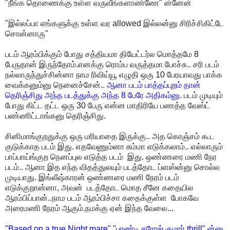
"நீங்க தொணைக்கு உள்ள வருவீங்களாண்ணே" ன்னேன்
"இல்லப்பா எங்களுக்கு உள்ள வர allowed இல்லன்னு சிரிச்சிகிட்டே
சொன்னாரு"
படம் ஆரம்பிக்கும் போது சத்தியமா தியேட்டர்ல மொத்தமே 8
பேருதான் இருந்தோம்.எனக்கு ரொம்ப வருத்தமா போச்சு.. சரி படம்
நல்லாருந்துச்சின்னா நாம ரிவிய்யூ எழுதி ஒரு 10 பேரயாவது பாக்க
வைக்கனும்னு நெனைச்சேன்..
ஆனா படம் பாத்தப்புறம் தான்
தெரிஞ்சிது அந்த படத்துக்கு அந்த 8 பேரே அதிகம்னு.
படம் முடியும்
போது கிட்ட தட்ட ஒரு 30 பேரு என்ன மாதிரியே பணத்த வேஸ்ட்
பண்ணிட்டாங்கனு தெரிஞ்சிது.
சினிமாங்குறதுக்கு ஒரு மரியாதை இருக்கு.. அத கொஞ்சம் கூட
குடுக்காத படம் இது. எதவேணும்னா சும்மா எடுக்கலாம்.. எல்லாரும்
பாப்பாய்ங்குற நெனப்புல எடுத்த படம் இது. ஒண்ணரை மணி நேர
படம்.. ஆனா இத எந்த விதத்துலயும் படத்தோட ப்ளஸ்ன்னு சொல்ல
முடியாது. இங்லீஷ்காரன் ஒண்ணரை மணி நேரம் படம்
எடுக்குறான்னா, அவன் படத்தோட மொத சீனே கதையில
ஆரம்பிப்பான்..நாம படம் ஆரம்பிச்சா கதைக்குள்ள போகவே
அரைமணி நேரம் ஆகும்.நமக்கு ஏன் இந்த வேலை...
"Based on a true Night mare" "பாண்டி சரோஜ் குமார் thrill" ன்னு