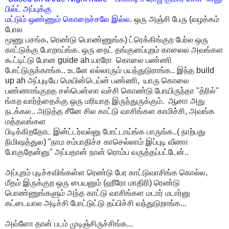
பில்ட் அப்புக்கு
மட்டும் ஒண்ணும் கொறைச்சலே இல்ல.
ஒரு அஞ்சி பேரு (வழக்கம்
போல
மூணு பசங்க, ரெண்டு பொண்ணுங்க) ட்ரெக்கிங்குற பேர்ல ஒரு
காட்டுக்கு போறாய்ங்க. ஒரு நைட் தங்குனப்புறம் காலைல அவங்கள
கூட்டிட்டு போன guide ah யாரோ கொலை பண்ணி
போட்டுருக்காங்க.. உடனே எல்லாரும் பயந்துடுராங்க.. இந்த build
up ah அப்புடியே மெயின்டெய்ன் பண்ணி, யாரு கொலை
பண்ணாங்குறத சஸ்பென்ஸா வச்சி கொண்டு போயிருந்தா "த்ரில்"
ங்கற வார்த்தைக்கு ஒரு மரியாத இருந்துருக்கும். ஆனா அது
நடக்கல.. அடுத்த சீனே சில காட்டு வாசிங்கள காமிச்சி, அவங்க
மத்தவங்கள
பிடிக்கிறதோட இன்ட்டர்வல்னு போட்டாய்ங்க பாருங்க..( நாற்பது
நிமிஷத்துல) "நாம சம்பாதிச்ச காசெல்லாம் இப்புடி வீணா
போகுதேன்னு" அப்பதான் நான் ரொம்ப வருத்தப்பட்டேன்..
அப்புறம் புடிச்சவிங்கள்ள ரெண்டு பேர காட்டுவாசிங்க கொல்ல,
மீதம் இருக்குற ஒரு பையனும் (ஹீரோ மாதிரி) ரெண்டு
பொண்ணுங்களும் அந்த காட்டு வாசிங்கள மடார் மடார்னு
கட்டையால அடிச்சி போட்டுட்டு தப்பிச்சி வந்துடுறாங்க...
அவ்ளோ தான் படம் முடிஞ்சிருச்சிங்க...