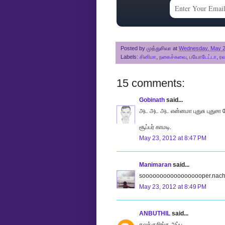
Posted by
முத்துசிவா
at
Wednesday, May 2
Labels:
சினிமா
,
நகைச்சுவை
,
பயோடேட்டா
,
ரவ
15 comments:
Gobinath
said...
அட அட அட என்னமா புதுசு புதுசா ய
சூப்பர் காமடி.
May 23, 2012 at 8:47 PM
Manimaran
said...
soooooooooooooooooper.nach.
May 23, 2012 at 8:49 PM
ANBUTHIL
said...
கலக்குறிங்க அப்பு