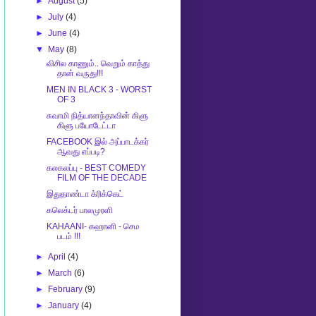
►
August
(5)
►
July
(4)
►
June
(4)
▼
May
(8)
விசில காணும்.. வெறும் காத்து
தான் வருது!!!
MEN IN BLACK 3 - WORST
OF 3
சுவாமி நித்யானந்தாவின் கிளு
கிளு பயோடேட்டா
FACEBOOK இல் அப்பாடக்கர்
ஆவது எப்படி?
கலகலப்பு - BEST COMEDY
FILM OF THE DECADE
இதுதாண்டா க்ரிக்கெட்
கலெக்டர் பாலமுரளி
KAHAANI- கஹானி - செம
படம் !!!
►
April
(4)
►
March
(6)
►
February
(9)
►
January
(4)