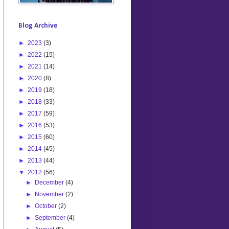
Blog Archive
►
2023
(3)
►
2022
(15)
►
2021
(14)
►
2020
(8)
►
2019
(18)
►
2018
(33)
►
2017
(59)
►
2016
(53)
►
2015
(60)
►
2014
(45)
►
2013
(44)
▼
2012
(56)
►
December
(4)
►
November
(2)
►
October
(2)
►
September
(4)