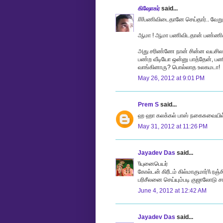
கிஷோகர்
said...
////பணிவிடைதானே செய்தார்.. வேறு 
ஆமா ! ஆமா பணிவிடதான் பண்ணினார்
அது சரிண்ணே நான் சின்ன வயசில 
பண்ற வீடியோ ஒன்னு பாத்தேன், பண
வாங்கினாரு? பொல்லாத உலகமடா!
May 26, 2012 at 9:01 PM
Prem S
said...
ஹ ஹா கலக்கல் பாஸ் நகைசுவையில் 
May 31, 2012 at 11:26 PM
Jayadev Das
said...
\\புனைபெயர்
கோல்டன் கிரீடம் கில்மாகுமார்\\ 
பரிசீலனை செய்யும்படி குஜாலோடு சா
June 4, 2012 at 12:42 AM
Jayadev Das
said...