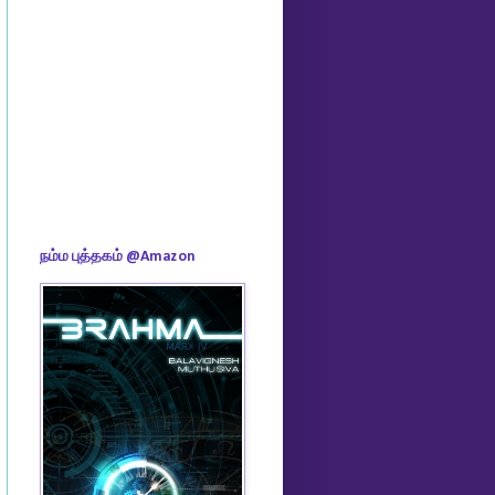
நம்ம புத்தகம் @Amazon