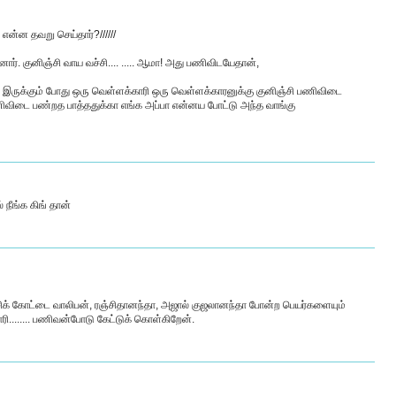
என்ன தவறு செய்தார்?//////
. குனிஞ்சி வாய வச்சி.... ..... ஆமா! அது பணிவிடயேதான்,
இருக்கும் போது ஒரு வெள்ளக்காரி ஒரு வெள்ளக்காரனுக்கு குனிஞ்சி பணிவிடை
ிவிடை பண்றத பாத்ததுக்கா எங்க அப்பா என்னய போட்டு அந்த வாங்கு
நீங்க கிங் தான்
ரஞ்சிக் கோட்டை வாலிபன், ரஞ்சிதானந்தா, அஜால் குஜலானந்தா போன்ற பெயர்களையும்
ரி........ பணிவன்போடு கேட்டுக் கொள்கிறேன்.