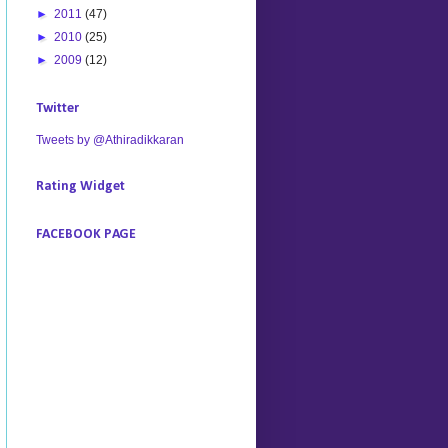
►
2011
(47)
►
2010
(25)
►
2009
(12)
Twitter
Tweets by @Athiradikkaran
Rating Widget
FACEBOOK PAGE