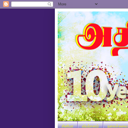
சினிமா
விமர்சனம்
நகைச்சுவை