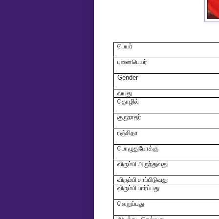
பெயர்
புனைபெயர்
Gender
வயது
தொழில்
குருநாதர்
ரஞ்சிதா
பொழுதுபோக்கு
விரும்பி அருந்துவது
விரும்பி சாப்பிடுவது
விரும்பி பார்ப்பது
வெறுப்பது