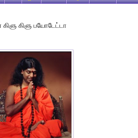
் கிளு கிளு பயோடேட்டா