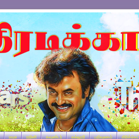
ரவுசு
ரஜினி
கவுண்டர்
கல்லூரி
பதிவுலகம்
கிரிக்கெட