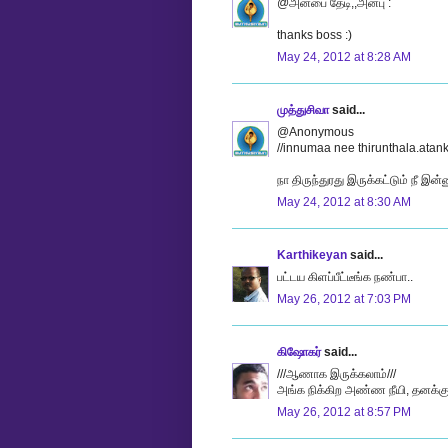
@அன்பை தேடி,,அன்பு :
thanks boss :)
May 24, 2012 at 8:28 AM
முத்துசிவா
said...
@Anonymous
//innumaa nee thirunthala.atan
நா திருந்துரது இருக்கட்டும் நீ இன்
May 24, 2012 at 8:30 AM
Karthikeyan
said...
பட்டய கிளப்பீட்டீங்க நண்பா..
May 26, 2012 at 7:03 PM
கிஷோகர்
said...
///ஆணாக இருக்கலாம்///
அங்க நிக்கிற அண்ண நீயி, தனக்கு
May 26, 2012 at 8:57 PM