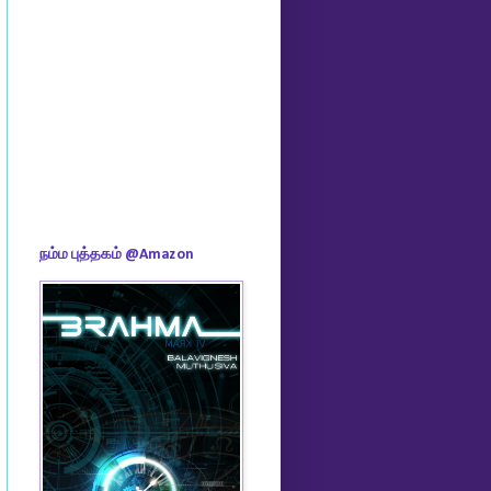
நம்ம புத்தகம் @Amazon