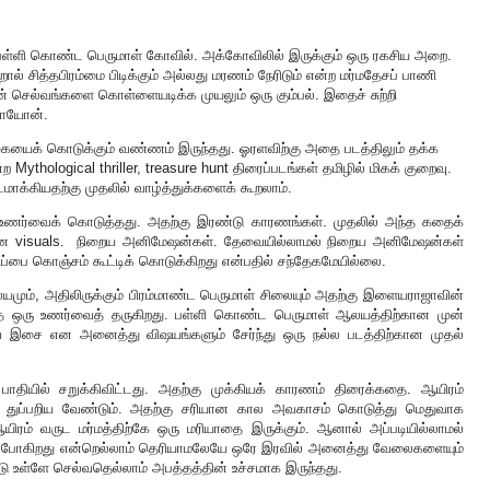
பள்ளி கொண்ட பெருமாள் கோவில். அக்கோவிலில் இருக்கும் ஒரு ரகசிய அறை.
ல் சித்தபிரம்மை பிடிக்கும் அல்லது மரணம் நேரிடும் என்ற மர்மதேசப் பாணி
் செல்வங்களை கொள்ளையடிக்க முயலும் ஒரு கும்பல். இதைச் சுற்றி
 மாயோன்.
க்கையைக் கொடுக்கும் வண்ணம் இருந்தது. ஓரளவிற்கு அதை படத்திலும் தக்க
 Mythological thriller, treasure hunt திரைப்படங்கள் தமிழில் மிகக் குறைவு.
டமாக்கியதற்கு முதலில் வாழ்த்துக்களைக் கூறலாம்.
உணர்வைக் கொடுத்தது. அதற்கு இரண்டு காரணங்கள். முதலில் அந்த கதைக்
யான visuals. நிறைய அனிமேஷன்கள். தேவையில்லாமல் நிறைய அனிமேஷன்கள்
திப்பை கொஞ்சம் கூட்டிக் கொடுக்கிறது என்பதில் சந்தேகமேயில்லை.
ும், அதிலிருக்கும் பிரம்மாண்ட பெருமாள் சிலையும் அதற்கு இளையராஜாவின்
ித்த ஒரு உணர்வைத் தருகிறது. பள்ளி கொண்ட பெருமாள் ஆலயத்திற்கான முன்
இசை என அனைத்து விஷயங்களும் சேர்ந்து ஒரு நல்ல படத்திற்கான முதல்
ியில் சறுக்கிவிட்டது. அதற்கு முக்கியக் காரணம் திரைக்கதை. ஆயிரம்
ை துப்பறிய வேண்டும். அதற்கு சரியான கால அவகாசம் கொடுத்து மெதுவாக
யிரம் வருட மர்மத்திற்கே ஒரு மரியாதை இருக்கும். ஆனால் அப்படியில்லாமல்
்கப்போகிறது என்றெல்லாம் தெரியாமலேயே ஒரே இரவில் அனைத்து வேலைகளையும்
்டு உள்ளே செல்வதெல்லாம் அபத்தத்தின் உச்சமாக இருந்தது.