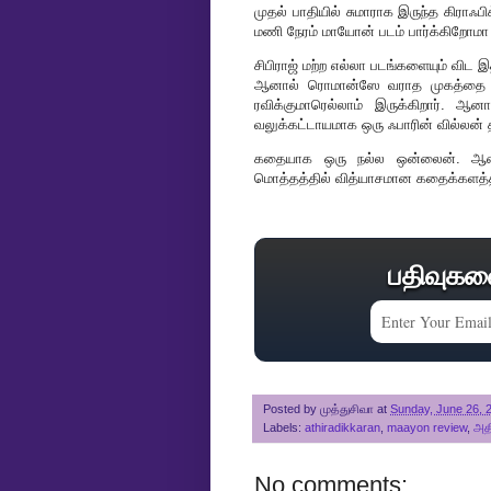
முதல் பாதியில் சுமாராக இருந்த கிராஃப
மணி நேரம் மாயோன் படம் பார்க்கிறோமா
சிபிராஜ் மற்ற எல்லா படங்களையும் விட இ
ஆனால் ரொமான்ஸே வராத முகத்தை வை
ரவிக்குமாரெல்லாம் இருக்கிறார்.
வலுக்கட்டாயமாக ஒரு ஃபாரின் வில்லன் தி
கதையாக ஒரு நல்ல ஒன்லைன். ஆனால்
மொத்தத்தில் வித்யாசமான கதைக்களத்தி
பதிவுகள
Posted by
முத்துசிவா
at
Sunday, June 26, 
Labels:
athiradikkaran
,
maayon review
,
அதி
No comments: