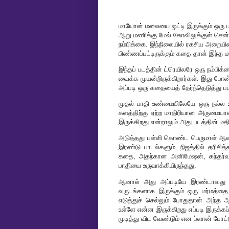
மாயோன் மலையை ஒட்டி இருக்கும் ஒரு 
ஆறு மணிக்கு மேல் கோவிலுக்குள் சென்றா
நம்பிக்கை. இந்நிலையில் ரகசிய அறையின
பிண்ணப்பட்டிருக்கும் கதை தான் இந்த
இந்தப் படத்தின் ட்ரெயிலரே ஒரு நம்பி
வைக்க முயன்றிருக்கிறார்கள். இது போன்ற
அப்படி ஒரு கதையைத் தேர்ந்தெடுத்து ப
முதல் பாதி உண்மையிலேயே ஒரு நல்ல 
களத்திற்கு ஏற்ற மாதிரியான அருமை
இருக்கிறது என்றாலும் அது படத்தின் ம
அடுத்தது பள்ளி கொண்ட பெருமாள் ஆலயம
இரண்டு பாடல்களும். நிஜத்தில் தரிச
கதை, அதற்கான அனிமேஷன், கந்தர்வ 
பாதியை உருவாக்கியிருந்தது.
ஆனால் அது அப்படியே இரண்டாவது பாத
வருடங்களாக இருக்கும் ஒரு மர்மத்த
எடுத்துச் செல்லும் போதுதான் அந்த ஆ
உள்ளே என்ன இருக்கிறது எப்படி இருக
முடித்து விட வேண்டும் என ப்ளான் போட