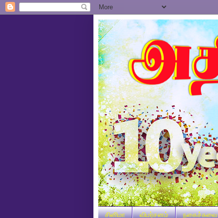
சினிமா
விமர்சனம்
நகைச்சுவை