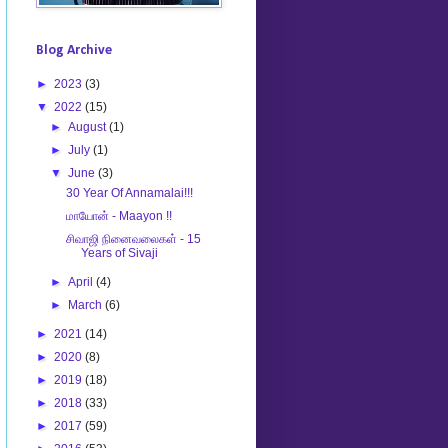
Blog Archive
►
2023
(3)
▼
2022
(15)
►
August
(1)
►
July
(1)
▼
June
(3)
30 Year Of Annamalai!!!
மாயோன் - Maayon !!
சிவாஜி நினைவலைகள் - 15
Years of Sivaji
►
April
(4)
►
March
(6)
►
2021
(14)
►
2020
(8)
►
2019
(18)
►
2018
(33)
►
2017
(59)