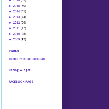
►
2016
(53)
►
2015
(60)
►
2014
(45)
►
2013
(44)
►
2012
(56)
►
2011
(47)
►
2010
(25)
►
2009
(12)
Twitter
Tweets by @Athiradikkaran
Rating Widget
FACEBOOK PAGE