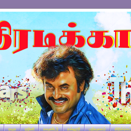
ரவுசு
ரஜினி
கவுண்டர்
கல்லூரி
பதிவுலகம்
கிரிக்கெட