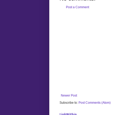
Post a Comment
Newer Post
Subscribe to:
Post Comments (Atom)
LinkWithin