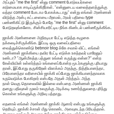
அப்புறம் "me the first" ன்னு comment போடுவபர்களை
கடுமையாக சாடிய்ருக்கிறீர்கள். "என்னுடைய வலைத்தளத்துக்கு
வந்தா comment போடாம போகக்கூடாது" என்று எங்கள் அண்ணன்
விடுத்த அன்பு கட்டளையை மீறாமல், அவர் பதிவை type
பண்ணிகிட்டு இருக்கும் போதே "me the first" ன்னு comment
போடுறவுங்களோட சின்சியாரிட்டிய நீங்க கிண்டல் பண்ணீருக்கீங்க.
ஜாக்கி அண்ணனை அதிரடியா பேட்டி எடுத்த கழுகை
நக்கலடிச்சிருக்கீங்க. இப்படி ஒரு வலைப்பதிவை
வைத்துக்கொண்டு bebnoir blog க்கே சவால் விட்ட எங்கள்
அண்ணன் ஜாக்கியை தவிர பேட்டி எடுக்க உகந்தவர் யாரேனும்
உண்டா? "ஆன்மீகத்த பத்துன உங்கள் கருத்து என்ன?" என்ற
கேள்வியின் உள்ளர்த்தம் உங்களைப்போன்ற மூடர்களுக்கு புரியாது
தான், இப்போது தருகிறேன் விளக்கம் அதற்கு. நித்தியானந்தா,
பிரேமானந்தா வரிசையில் ஜாக்கி எப்போது ஜாக்கியானந்தாவாக
உருவெடுக்க போகிறார் என்பதே அதன் அர்த்தம். அந்த
நாள் வெகு தொலைவில் இல்லை என்பதை அண்ணன் ஜாக்கி
தனது பதிவுகள் மூலம் உலகுக்கு அடிக்கடி உணர்த்துவதை புரிந்து
கொள்ள உங்களுக்கு அறிவு பத்தாது.
எதனால் எங்கள் அண்ணன் ஜாக்கி ஆனார் என்பது உங்களுக்கு
தெரியும். ஜாக்கி ச்சான் மீது கொண்ட அளவுகடந்த பிரியத்தால்.