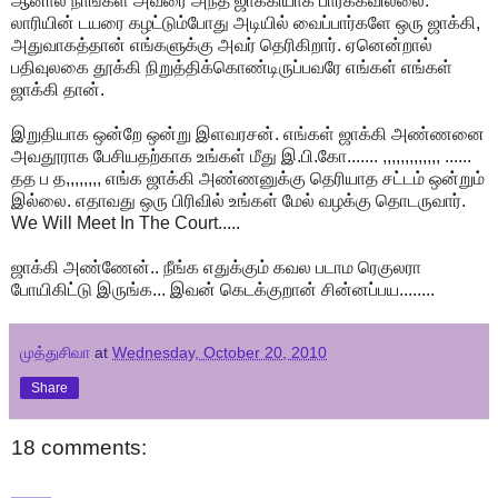
ஆனால நாங்கள் அவரை அந்த ஜாக்கியாக பார்க்கவில்லை.
லாரியின் டயரை கழட்டும்போது அடியில் வைப்பார்களே ஒரு ஜாக்கி,
அதுவாகத்தான் எங்களுக்கு அவர் தெரிகிறார். ஏனென்றால்
பதிவுலகை தூக்கி நிறுத்திக்கொண்டிருப்பவரே எங்கள் எங்கள்
ஜாக்கி தான்.
இறுதியாக ஒன்றே ஒன்று இளவரசன். எங்கள் ஜாக்கி அண்ணனை
அவதூராக பேசியதற்காக உங்கள் மீது இ.பி.கோ....... ,,,,,,,,,,,,, ......
தத ப த,,,,,,,, எங்க ஜாக்கி அண்ணனுக்கு தெரியாத சட்டம் ஒன்றும்
இல்லை. எதாவது ஒரு பிரிவில் உங்கள் மேல் வழக்கு தொடருவார்.
We Will Meet In The Court.....
ஜாக்கி அண்ணேன்.. நீங்க எதுக்கும் கவல படாம ரெகுலரா
போயிகிட்டு இருங்க... இவன் கெடக்குறான் சின்னப்பய........
முத்துசிவா
at
Wednesday, October 20, 2010
Share
18 comments: