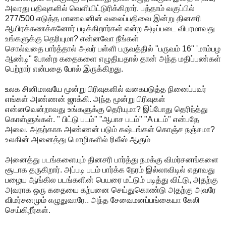
அவரது பதிவுகளில் வெளியிட்டுரிக்கிறார். பத்தாம் வகுப்பில்
277/500 எடுத்த மாணவனின் வலைப்பதிவை இன்று தினசரி
ஆயிரக்கணக்கனோர் படிக்கிறார்கள் என்ற அடிப்படை விபரமாவது
உங்களுக்கு தெரியுமா? என்னவோ நீங்கள்
சொல்வதை பார்த்தால் அவர் பள்ளி பருவத்தில் "பருவம் 16" 'மாம்பழ
ஆண்டி" போன்ற கதைகளை எழுதியதால் தான் அந்த மதிப்பண்கள்
பெற்றார் என்பதை போல் இருக்கிறது.
உலக சினிமாவயே மூன்று பிரிவுகளில் வகைபடுத்த நினைப்பவர்
எங்கள் அண்ணன் ஜாக்கி. அந்த மூன்று பிரிவுகள்
என்னவென்றாவது உங்களுக்கு தெரியுமா? இப்போது தெரிந்த்து
கொள்ளுங்கள். " பிட்டு படம்" "ஆபாச படம்" "A படம்" என்பதே
அவை. அதற்காக அண்ணன் படும் கஷ்டங்கள் கொஞ்ச நஞ்சமா?
உலகின் அனைத்து மொழிகளில் ரிலீஸ் ஆகும்
அனைத்து படங்களையும் தினசரி பார்த்து நமக்கு விமர்சனங்களை
சூடாக தருகிறார். அப்படி படம் பார்க்க நேரம் இல்லாவிடில் எதாவது
பழைய ஆங்கில படங்களின் பெயரை மட்டும் படித்து விட்டு, அதற்கு
அவராக ஒரு கதையை கற்பனை செய்துகொண்டு அதற்கு அவரே
விமர்சனமும் எழுதுவாரே.. அந்த சேவைமனப்பங்கையா கேலி
செய்கிறீர்கள்.