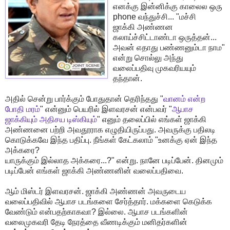
எனக்கு இன்னிக்கு காலைல ஒரு
phone வந்துச்சி... "மச்சி
ஜாக்கி அண்ணன
கலாய்ச்சிட்டாண்டா ஒருத்தன்...
அவன் எதாது பண்ணனும்டா நாம"
என்று சொல்லு அந்து
வலைப்பதிவு முகவரியயும்
தந்தான்.
அதில் சென்று பார்க்கும் போதுதான் தெரிந்தது "
வானம் என்ற
போதி மரம்
" என்னும் பெயரில் இளவரசன் என்பவர் "
ஆபாச
ஜாக்கியும் அதிசய டிஸ்கியும்
" எனும் தலைப்பில் எங்கள் ஜாக்கி
அண்ணனை பற்றி அவதூராக எழுதியிருப்பது. அவருக்கு பதிலடி
கொடுக்கவே இந்த பதிப்பு. நீங்கள் கேட்கலாம் "உனக்கு ஏன் இந்த
அக்கரை?
யாருக்கும் இல்லாத அக்கரை...?" என்று. நானே படிப்பேன். தினமும்
படிப்பேன் எங்கள் ஜாக்கி அண்ணனின் வலைப்பதிவை.
ஆம் மிஸ்டர் இளவரசன். ஜாக்கி அண்ணன் அவருடைய
வலைப்பதிவில் ஆபாச படங்களை சேர்த்தார். மக்களை கெடுக்க
வேண்டும் என்பதற்காகவா? இல்லை. ஆபாச படங்களின்
வலைமுகவரி தேடி நேரத்தை வீணடிக்கும் மனிதர்களின்