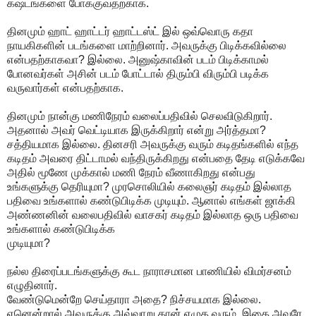
கஷ்டங்களை போக்குவதற்காக.
தினமும் ஹாட் ஹாட்டர் ஹாட்டஸ்ட் இல் ஒவ்வொரு கதா
நாயகிகளின் படங்களை மாற்றினார். அவருக்கு பிடிக்கவில்லை
என்பதற்காகவா? இல்லை. அனுஷ்காவின் படம் பிடிக்காமல்
போனவர்கள் அசின் படம் போட்டால் திரும்பி விரும்பி படிக்க
வருவார்கள் என்பதற்காக.
தினமும் நான்கு மணிநேரம் வலைப்பதிவில் செலவிடுகிறார்.
அதனால் அவர் வெட்டியாக இருக்கிறார் என்று அர்த்தமா?
சத்தியமாக இல்லை. தினசரி அவருக்கு வரும் கடிதங்களில் எந்த
கடிதம் அவரை திட்டாமல் வந்திருக்கிறது என்பதை தேடி எடுக்கவே
அதில் மூணே முக்கால் மணி நேரம் வீணாகிறது என்பது
உங்களுக்கு தெரியுமா? முரசொலியில் கலைஞர் கடிதம் இல்லாத
பதிவை உங்களால் கண்டுபிடிக்க முடியும். ஆனால் எங்கள் ஜாக்கி
அண்ணனின் வலைபதிவில் வாசகர் கடிதம் இல்லாத ஒரு பதிவை
உங்களால் கண்டுபிடிக்க
முடியுமா?
நல்ல திரைப்படங்களுக்கு கூட நாராசமான பாணியில் விமர்சனம்
எழுதினார்.
வேண்டுமென்றே செய்தாரா அதை? நிச்சயமாக இல்லை.
ஏனென்றால் அவருக்கு அவ்வாறு தான் எழுத வரும். இதை அவரே