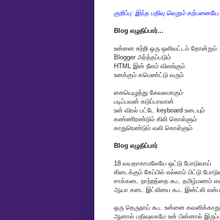
குறிப்பு: இந்த பதிவு வெறும் கற்பனைய
Blog எழுதிப்பார்...
உன்னை சுற்றி ஒரு ஒளிவட்டம் தோன்றும்
Blogger அர்த்தப்படும்
HTML இன் நீளம் விளங்கும்
உனக்கும் கமெண்ட்டு வரும்
கையெழுத்து கேவலமாகும்
படிப்பவன் கடுப்பாவான்
உன் விரல் பட்டே keyboard உடையும்
கண்ணிரண்டும் கிலி கொள்ளும்
காதுரெண்டும் வலி கொள்ளும்
Blog எழுதிப்பார்
18 வயதாகாமலேயே ஒட்டு போடுவாய்
கிடைக்கும் கேப்பில் எல்லாம் பிட்டு போடு
சாக்கடை நாற்றத்தை கூட தமிழ்மணம் என
ஆயா கடை இட்லியை கூட இன்ட்லி என்ப
ஒரு தெருநாய் கூட உன்னை கவனிக்காது
ஆனால் பதிவுலகமே உன் பின்னால் இருப்