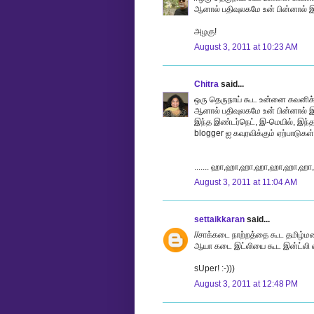
ஆனால் பதிவுலகமே உன் பின்னால் இர
அழகு!
August 3, 2011 at 10:23 AM
Chitra
said...
ஒரு தெருநாய் கூட உன்னை கவனிக
ஆனால் பதிவுலகமே உன் பின்னால் இ
இந்த இண்டர்நெட், இ-மெயில், இந்த 
blogger ஐ கவுரவிக்கும் ஏற்பாடுகள்
....... ஹா,ஹா,ஹா,ஹா,ஹா,ஹா,ஹா,
August 3, 2011 at 11:04 AM
settaikkaran
said...
//சாக்கடை நாற்றத்தை கூட தமிழ்ம
ஆயா கடை இட்லியை கூட இன்ட்லி எ
sUper! :-)))
August 3, 2011 at 12:48 PM