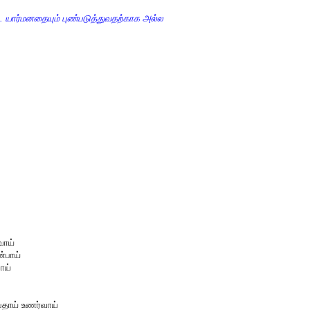
ே.. யார்மனதையும் புண்படுத்துவதற்காக அல்ல
வாய்
்பாய்
ாய்
பதாய் உணர்வாய்