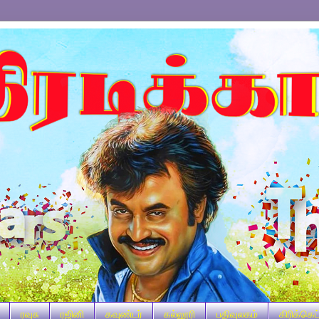
ரவுசு
ரஜினி
கவுண்டர்
கல்லூரி
பதிவுலகம்
கிரிக்கெட