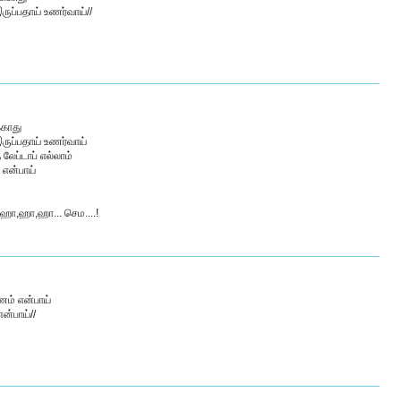
ுப்பதாய் உணர்வாய்//
்காது
ருப்பதாய் உணர்வாய்
லேப்டாப் எல்லாம்
 என்பாய்
ஹா,ஹா,ஹா... செம....!
ணம் என்பாய்
ன்பாய்//