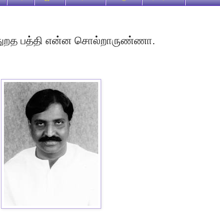
ுறத பத்தி என்ன சொல்றாருண்ணா.