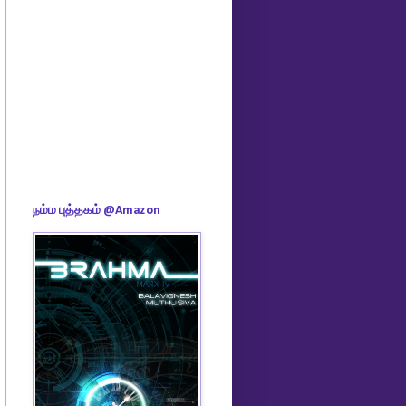
நம்ம புத்தகம் @Amazon