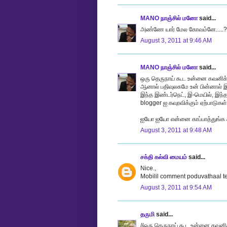
MANO நாஞ்சில் மனோ
said...
அண்ணே யார் மேல கோவம்னே.....?
August 3, 2011 at 9:46 AM
MANO நாஞ்சில் மனோ
said...
ஒரு தெருநாய் கூட உன்னை கவனிக
ஆனால் பதிவுலகமே உன் பின்னால் இ
இந்த இண்டர்நெட், இ-மெயில், இந்த 
blogger ஐ கவுரவிக்கும் ஏற்பாடுகள்
ஐயோ ஐயோ என்னை காப்பாத்துங்க சிரி
August 3, 2011 at 9:48 AM
சக்தி கல்வி மையம்
said...
Nice.,
Mobilil comment poduvathaal t
August 3, 2011 at 9:54 AM
தருமி
said...
//ஒரு தெருநாய் கூட உன்னை கவனி