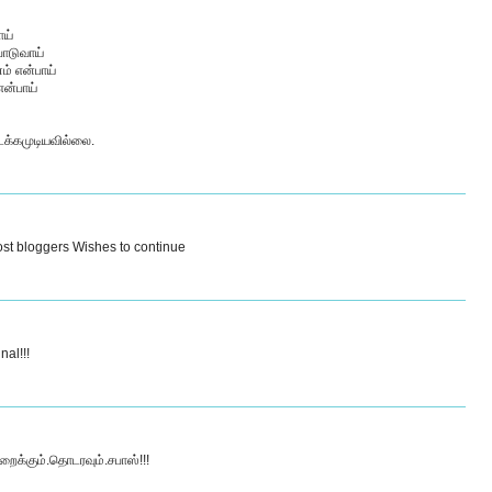
ாய்
 போடுவாய்
் என்பாய்
ன்பாய்
க்கமுடியவில்லை.
ost bloggers Wishes to continue
nal!!!
க்கும்.தொடரவும்.சபாஸ்!!!