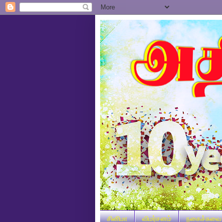
சினிமா
விமர்சனம்
நகைச்சுவை