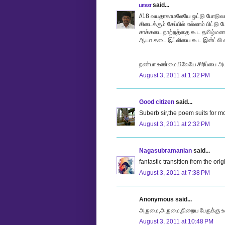
பாலா
said...
//18 வயதாகாமலேயே ஒட்டு போடுவ
கிடைக்கும் கேப்பில் எல்லாம் பிட்டு
சாக்கடை நாற்றத்தை கூட தமிழ்மணம
ஆயா கடை இட்லியை கூட இன்ட்லி எ
நண்பா உண்மையிலேயே சிரிப்பை அட
August 3, 2011 at 1:32 PM
Good citizen
said...
Suberb sir,the poem suits for m
August 3, 2011 at 2:32 PM
Nagasubramanian
said...
fantastic transition from the origi
August 3, 2011 at 7:38 PM
Anonymous said...
அருமை,அருமை,நிறைய பேருக்கு உறை
August 3, 2011 at 10:48 PM