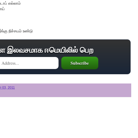
டாப் எல்லாம்
ாய்
கு நிச்சயம் உண்டு
ை இலவசமாக ஈமெயிலில் பெற
 03, 2011