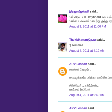
இராஜராஜேஸ்வரி
said...
உன் விரல் பட்டே keyboard உடையும்
உண்மை. எல்லாம் உடைந்து குத்துமத
August 3, 2011 at 11:06 PM
Thekkikattan|தெகா
said...
:) semmaa ...
August 4, 2011 at 4:12 AM
ARV Loshan
said...
கலக்கல் தோழரே..
வைரமுத்துவே பார்த்தா வாய் பிளப்பார
சிரித்தேன்,.,. ரசித்தேன்,,
வாக்கும் இட்டேன்
August 4, 2011 at 9:40 AM
ARV Loshan
said...