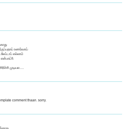
்காது
ருப்பதாய் உணர்வாய்
லேப்டாப் எல்லாம்
 என்பாய்\\
ச்சி முடியல.....
emplate comment thaan. sorry.
க்காது