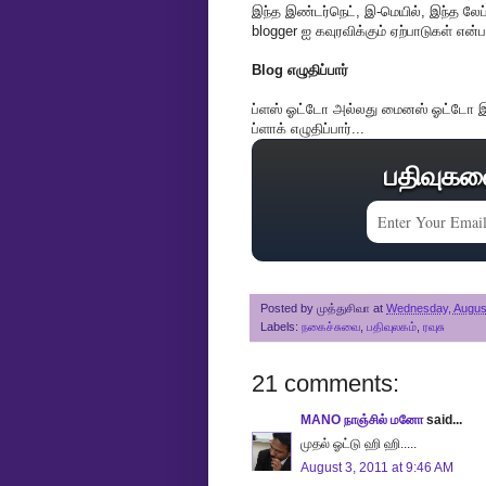
இந்த இண்டர்நெட், இ-மெயில், இந்த லேப்
blogger ஐ கவுரவிக்கும் ஏற்பாடுகள் என்ப
Blog எழுதிப்பார்
ப்ளஸ் ஓட்டோ அல்லது மைனஸ் ஓட்டோ இங்
ப்ளாக் எழுதிப்பார்...
பதிவுகள
Posted by
முத்துசிவா
at
Wednesday, August
Labels:
நகைச்சுவை
,
பதிவுலகம்
,
ரவுசு
21 comments:
MANO நாஞ்சில் மனோ
said...
முதல் ஓட்டு ஹி ஹி.....
August 3, 2011 at 9:46 AM