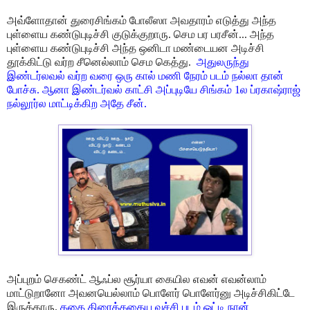
அவ்ளோதான் துரைசிங்கம்
போலீஸா அவதாரம் எடுத்து அந்த
புள்ளைய கண்டுபுடிச்சி குடுக்குறாரு. செம பர பரசீன்... அந்த
புள்ளைய கண்டுபுடிச்சி அந்த ஒனிடா மண்டையன அடிச்சி
தூக்கிட்டு வர்ற சீனெல்லாம்
செம கெத்து.
அதுலருந்து
இண்டர்லவல் வர்ற வரை ஒரு கால் மணி நேரம் படம் நல்லா தான்
போச்சு. ஆனா
இண்டர்வல் காட்சி அப்புடியே சிங்கம் 1ல ப்ரகாஷ்ராஜ்
நல்லூர்ல மாட்டிக்கிற அதே சீன்.
அப்புறம் செகண்ட் ஆஃப்ல சூர்யா கையில எவன் எவன்லாம்
மாட்டுறானோ அவனயெல்லாம்
பொளேர் பொளேர்னு அடிச்சிகிட்டே
இருக்காரு.
கதை திரைக்கதைய வச்சி படம் ஓட்டி நான்