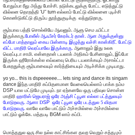
போதும்பா ரீலு அந்து போச்சி. நடுக்கடலுக்கு போட்ட எடுத்துட்டு
வில்லன தொறத்தி
'U" turn
எல்லாம் போட்டு வில்லனை புடிச்சி
கொண்டுகிட்டு திரும்ப தூத்துகுடிக்கு
வந்துடுறாரு.
சூர்யாவ பத்தி சொல்லியே ஆவனும். ஆளு செம ஃபிட்டா
இருக்காரு
.போலீஸ் ஆஃபீசர்
கேரக்டர் தான். ஆன அதுக்குன்னு
எப்போ பாத்தாலும் கைய பின்னாடி இழுத்து வச்சி
கான்கிரீட் போட்டு
விட்ட மாதிரி வெரப்பாவே இருக்காரு.
ஆனாலும் இது உலக
வெரப்புடா
சாமி. என்னதான் டயலாக் அதிகம் பேசினாலும்
,
இப்போ
இருக்க ஹீரோக்கள்ல எவ்வளவு பெரிய டயலாக்கயும்
அசால்ட்டா
பேசுறதுக்கு சூர்யாவையும் கார்த்தியையும் அடிச்சிக்க முடியாது.
yo yo... this is dspeeeeee.... lets sing and dance its singam
dance
இந்த மாதிரி கப்பிதனமான வேலையெல்லாம் பாக்க நம்ம
DSP
யால மட்டுமே முடியும். நா ஏற்கனவே ஒரு பதிவுல சொன்ன
மாதிரி
ஹாரிஸ் ஜெயராஜ் ஒரே அஞ்சி ட்யூன எல்லா பட்த்துலயும்
போடுறவரு. ஆனா
D
SP
ஒரே ட்யூன ஒரே படத்துல 5 விதமா
போடுறவரு.
வாலே வாலே பாட்டும் அச்சமில்லை அச்சமில்லை
பாட்டும் ஓக்கே. மத்தபடி
BGM
லாம் கப்பி.
மொத்ததுல ஒரு சில நல்ல காட்சிங்கள தவற வெறும் சத்தமும்