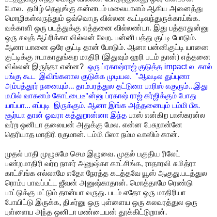
போல. தமிழ் தெலுங்கு கன்னடம் மலையாளம் ஆகிய அனைத்து
மொழிகள்லருந்தும் ஒவ்வொரு வில்லன கூட்டிவந்துருக்காய்ங்க.
வக்காளி ஒரு படத்துக்கு
எத்தனை வில்லண்டா. இது பத்தாதுன்னு
ஒரு சவுத் ஆப்ரிக்கா வில்லன் வேற. பன்னி பத்து
குட்டி போடும்.
ஆனா யானை ஒரே குட்டி தான் போடும். ஆனா பன்னிகுட்டி யானை
குட்டிக்கு
ஈடாகாதுங்கற மாதிரி (இதுவும் ஹரி படம் தான்) எத்தனை
வில்லன் இருந்தா என்ன
?
ஒரு ப்ரகாஷ்ராஜ் குடுத்த
impact
ல கால்
பங்கு கூட இவிங்களால குடுக்க முடியல.
"
ஆவடில துப்புனா
அம்பத்தூர் நனையும்... தாம்பரத்துல தட்டுனா பாரிஸ் எகுரும்...இது
மயில் வாகனம் கோட்டைடீ"ன்னு ப்ரகாஷ் ராஜ் கர்ஜிக்கும் போது
யாப்பா... எப்புடி
இருக்கும். ஆனா இங்க அத்தனையும் டம்மி பீசு.
சூர்யா தான் ஓவரா கத்துறான்னா இந்த
பாஸ் என்கிற பாஸ்கரன்ல
வர்ற ஒனிடா தலையன் அதுக்கு மேல. என்ன பேசுறான்னே
தெரியாத மாதிரி ரகுமான். டம்மி பீஸா நம்ம வாஸிம் கான்.
முதல் பாதி முழுசுமே செம இழுவை. முதல் பகுதிய ரிலேட்
பண்றமாதிரி வர்ற நாசர் அனுஷ்கா
காட்சிங்க
,
ராதாரவி சுமித்ரா
காட்சிங்க எல்லாமே எதோ நேரத்த கடத்தவே யூஸ் ஆகுது.படத்துல
ரொம்ப பாவப்பட்ட ஜீவன்
அனுஷ்காதான். மொத்தாமே ரெண்டு
பாட்டுக்கு மட்டும்
தான்யா வருது. படம் எதோ ஒரு மாதிரியா
போயிட்டு இருக்க
,
திடீர்னு ஒரு புள்ளைய ஒரு
கலவரத்துல
ஒரு
புள்ளைய அந்த ஒனிடா மண்டையன் தூக்கிட்டுறான்.