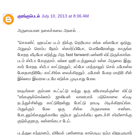
குரங்குபெடல்
July 10, 2013 at 8:06 AM
அருமையான நகைச்சுவை அலசல் . .
"செகண்ட் ஹாஃப்ல படம் திக்கு தெரியாம எங்க எங்கயோ ஒடுது.
அதுவும் ரொம்ப நேரம். ஸ்கார்ப்பியோ, பொலேரோன்னு காருங்க
போறத வீடியோ எடுத்து அத fast farward பண்ணி விட்டுருக்காங்க.
படம் ஸ்பீடா போகுதாம். எல்லா ஹரி படத்துலயும் உள்ள அருவை இது.
கார் போறத ஸ்பீடா காட்டுறதும், எப்போ பாத்தாலும் செல் ஃபோன்ல
பேசுறமாதிரியே காட்சிங்க வைக்கிறதும். ஃபோன் பேசுற மாதிரி சீன்
இல்லாம இவரால படமே எடுக்க முடியாது போல.
ரவுடிங்கள கும்பலா கூட்டிட்டு வந்து ஒரு ஏரியாவுக்குள்ள விட்டு
"உங்களுக்கெல்லாம் ஜாலியன் வாலாபாக் படுகொலை எப்புடி
நடந்துச்சின்னு காட்டுறேன்னு போட்டு நாயடி அடிக்கிறாய்ங்க.
அதுக்கும் மேல ஒரு சீன்ல அருவாலால சண்டை
போடனும்ங்கறதுக்காவே சூர்யா துப்பாக்கிய ஒடைச்சி சர்வீஸுக்கு
குடுக்குறாரு. என்னங்கடா டேய்.
படத்துல சந்தானம், விவேக் பண்ணாத காமெடிய நம்ம விஜயகுமார்