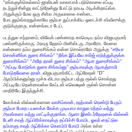
"உங்களுக்கெல்லாம் ஜாலியன்
வாலாபாக் படுகொலை எப்புடி
நடந்துச்சின்னு காட்டுறேன்னு போட்டு நாயடி அடிக்கிறாய்ங்க.
அதுக்கும் மேல ஒரு சீன்ல அருவாலால சண்டை
போடனும்ங்கறதுக்காவே சூர்யா துப்பாக்கிய
ஒடைச்சி சர்வீஸுக்கு
குடுக்குறாரு. என்னங்கடா டேய்.
படத்துல சந்தானம்
,
விவேக் பண்ணாத காமெடிய நம்ம விஜயகுமார்
பண்ணிருக்காரு. அவரு
ஹோம் மினிஸ்டரு. அவரோட வேலை
என்னனா நம்ம துரைசிங்கம் என்ன சொல்ராரோ
அதுக்கு
"சரியா
சொன்னீங்க துரை சிங்கம்" "நீங்க இப்பவே சார்ஜ் எடுத்துக்குங்க
துரைசிங்கம்"
"அதே தான் துரை சிங்கம்" "ஆமா துரைசிங்கம்"
"அப்புடி போடுங்க துரை சிங்கம்னு" சூர்யாவுக்கு ஆமாஞ்சாமி
போடுறவேலை தான்.
விஜயகுமார்கிட்ட ஆப்ரேஷன் "
D"
ஆரம்பிக்கனும்னு மூச்சு விடாம
சூர்யா பத்து ரூல்ஸ் சொல்றது
அப்புடியே தென்னவன்ல கேப்டன் எலெக்ஷன் ரூல்ஸ் சொன்ன
மாதிரியே இருந்துச்சி.
லோக்கல் வில்லன்களான
வாசிம்கான்
,
ரஹ்மான் ரெண்டு பேரும்
சூர்யா பேசுற டயலாக்க
கேக்க முடியாம காதுல ரத்தம் வந்து
அவங்களா வந்து மாட்டிக்குறாங்க. ஆனா இண்டர்நேஷனல்
வில்லன்
டேனி சவுத் ஆப்பிரிக்காவுக்கு தப்பிச்சி போயிட ஓவர் நைட்டுல
நம்மாளு சவுத்
ஆப்ரிக்கா கெளம்பி போயி
அங்க உள்ள
ஆபீசர்களுக்கெல்லாம் ப்ளான் போட்டு குடுக்குறாரு.
ஓட்ணது