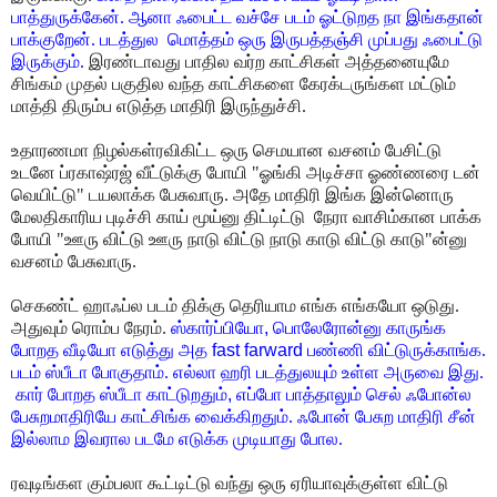
பாத்துருக்கேன். ஆனா ஃபைட்ட வச்சே படம் ஓட்டுறத நா இங்கதான்
பாக்குறேன். படத்துல
மொத்தம் ஒரு இருபத்தஞ்சி முப்பது ஃபைட்டு
இருக்கும்.
இரண்டாவது பாதில வர்ற காட்சிகள்
அத்தனையுமே
சிங்கம் முதல் பகுதில வந்த காட்சிகளை கேரக்டருங்கள மட்டும்
மாத்தி
திரும்ப எடுத்த மாதிரி இருந்துச்சி.
உதாரணமா நிழல்கள்ரவிகிட்ட ஒரு செமயான வசனம் பேசிட்டு
உடனே ப்ரகாஷ்ரஜ் வீட்டுக்கு போயி "ஓங்கி அடிச்சா ஓண்ணரை டன்
வெயிட்டு" டயலாக்க
பேசுவாரு. அதே மாதிரி இங்க இன்னொரு
மேலதிகாரிய புடிச்சி காய் மூய்னு திட்டிட்டு
நேரா வாசிம்கான பாக்க
போயி "ஊரு விட்டு ஊரு நாடு விட்டு நாடு காடு விட்டு காடு"ன்னு
வசனம் பேசுவாரு.
செகண்ட் ஹாஃப்ல படம் திக்கு தெரியாம எங்க எங்கயோ ஒடுது.
அதுவும் ரொம்ப நேரம்.
ஸ்கார்ப்பியோ
,
பொலேரோன்னு காருங்க
போறத வீடியோ எடுத்து அத
fast farward
பண்ணி
விட்டுருக்காங்க.
படம் ஸ்பீடா போகுதாம். எல்லா ஹரி படத்துலயும் உள்ள அருவை இது.
கார் போறத ஸ்பீடா காட்டுறதும்
,
எப்போ பாத்தாலும் செல் ஃபோன்ல
பேசுறமாதிரியே
காட்சிங்க வைக்கிறதும். ஃபோன் பேசுற மாதிரி சீன்
இல்லாம இவரால படமே எடுக்க முடியாது
போல.
ரவுடிங்கள கும்பலா கூட்டிட்டு வந்து ஒரு ஏரியாவுக்குள்ள விட்டு