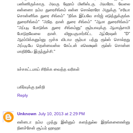
பண்ணிருக்காரு. அவரு ஹோம் மினிஸ்டரு. அவரோட வேலை
என்னனா நம்ம துரைசிங்கம் என்ன சொல்ராரோ அதுக்கு "சரியா
சொன்னீங்க துரை சிங்கம்" "நீங்க இப்பவே சார்ஜ் எடுத்துக்குங்க
துரைசிங்கம்" "அதே தான் துரை சிங்கம்" "ஆமா துரைசிங்கம்"
"அப்புடி போடுங்க துரை சிங்கம்னு" சூர்யாவுக்கு ஆமாஞ்சாமி
போடுறவேலை தான். விஜயகுமார்கிட்ட ஆப்ரேஷன் "D"
ஆரம்பிக்கனும்னு மூச்சு விடாம சூர்யா பத்து ரூல்ஸ் சொல்றது
அப்புடியே தென்னவன்ல கேப்டன் எலெக்ஷன் ரூல்ஸ் சொன்ன
மாதிரியே இருந்துச்சி."
உச்சகட்டமாய் சிரிக்க வைத்த வரிகள்
பகிர்வுக்கு நன்றி
Reply
Unknown
July 10, 2013 at 2:29 PM
என்னடா நம்ம முத்து இன்னும் களத்துல்ல இறங்களைஎன்னு
நினச்சேன் சூப்பர் ஹாஹா