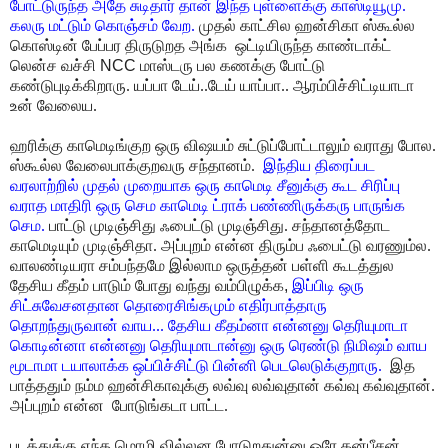
போட்டுருந்த அதே சுடிதார் தான் இந்த புள்ளைக்கு காஸ்டியூமு.
கலரு மட்டும்
கொஞ்சம் வேற.
முதல் காட்சில ஹன்சிகா ஸ்கூல்ல
கொஸ்டின் பேப்பர திருடுறத அங்க
ஒட்டியிருந்த காண்டாக்ட்
லென்ச வச்சி
NCC
மாஸ்டரு
பல கணக்கு போட்டு
கண்டுபுடிக்கிறாரு. யப்பா டேய்..டேய் யாப்பா.. ஆரம்பிச்சிட்டியாடா
உன் வேலைய.
ஹரிக்கு காமெடிங்குற ஒரு விஷயம் சுட்டுப்போட்டாலும் வராது போல.
ஸ்கூல்ல வேலைபாக்குறவரு
சந்தானம்.
இந்திய திரைப்பட
வரலாற்றில் முதல் முறையாக ஒரு காமெடி சீனுக்கு கூட சிரிப்பு
வராத மாதிரி ஒரு செம காமெடி ட்ராக் பண்ணிருக்கரு பாருங்க
செம.
பாட்டு முடிஞ்சிது
ஃபைட்டு முடிஞ்சிது. சந்தானத்தோட
காமெடியும் முடிஞ்சிதா. அப்புறம் என்ன திரும்ப ஃபைட்டு
வரணும்ல.
வாலண்டியரா சம்பந்தமே இல்லாம ஒருத்தன் பள்ளி கூடத்துல
தேசிய
கீதம் பாடும் போது வந்து வம்பிழுக்க
,
இப்பிடி ஒரு
சிட்சுவேசனதான தொரைசிங்கமும் எதிர்பாத்தாரு
தொறந்துருவான் வாய... தேசிய கீதம்னா என்னனு தெரியுமாடா
கொடின்னா என்னனு
தெரியுமாடான்னு
ஒரு ரெண்டு நிமிஷம் வாய
மூடாமா டயாலாக்க ஒப்பிச்சிட்டு பின்னி பெடலெடுக்குறாரு.
இத
பாத்ததும் நம்ம ஹன்சிகாவுக்கு லவ்வு லவ்வுதான் கவ்வு கவ்வுதான்.
அப்புறம் என்ன
போடுங்கடா பாட்ட.
படத்துக்கு எந்த மொழி வில்லன போடுறதுன்னு ஒரே கன்பீசன்