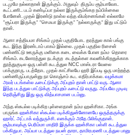
படமுமே நல்லாதான் இருக்கும். அதுவும்
திரும்ப சூர்யாவோட
கூட்டணி.. படம் கண்டிப்பா நல்லா இருக்கும்ங்கற நம்பிக்கைல
போனேன்.
முதல் இரண்டு நாள்ல வந்த விமர்சனங்கள் எல்லாமே
"சூப்பரா இருக்கு" "செமயா இருக்கு"
"
நல்லாருக்கு" இது மட்டும்
தான்.
ஆனா சத்தியமா சிங்கம் முதல் பகுதியோட தரத்துல கால் பங்கு
கூட இந்த இரண்டாம் பாகம்
இல்லை. முதல் பகுதில ரிசைன்
பண்ணிட்டு ஊருக்கு மளிகை கடை வைக்க போன நம்ம
தொரை
சிங்கம். கடலோரத்துல நடக்குற கடத்தல்கள கவனிக்கிறதுக்காக
தூத்துகுடில
ஒரு பள்ளி கூடத்துல
NCC
மாஸ்டரா வேலை
பாக்குறாரு. படத்தோட முதல் காட்சிலயே
ஹரி இப்படி ஒரு மாற்றத்த
பண்ணிருப்பாருன்னு நா கொஞ்சம் கூட எதிர்பாக்கல.
வழக்கமா
அவர் படங்கள்ல ஃபைட்டுக்கு அப்புறம் தான் பாட்டு வரு. ஆனா
இந்த படத்துல
பாட்டுக்கு அப்புறம் ஃபைட்டு வருது. அப்பவே முடிவு
தெரிஞ்சிது இது ஒரு வித்யாசமான
படம்னு.
அந்த ஸ்கூல்ல படிக்கிற புள்ளைதான்
நம்ம ஹன்சிகா. அங்க
பாருங்க
ஹன்சிகா ஸ்கூல்ல படிக்கிதுன்னோனயே ஒருத்தருக்கு
ஹார்ட் அட்டாக் வந்துருச்சி. எனக்கும் அதே பீலிங்குதான்.
சூர்யாவுக்கு பெரிம்மா மாதிரி
இருக்க ஹன்சிகா பள்ளி கூடத்துல
பக்கிதுபா. அய்யா படத்துல நயன் தாரா
,
தாமிரபரணி
படத்துல பானு