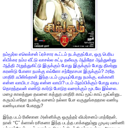
நம்மூர்ல எலெக்சன் ப்ரச்சார கூட்டம் நடக்குறப்போ
,
ஒரு பெரிய
ஸ்பீக்கர நம்ம வீட்டு வாசல்ல
கட்டி தலீவரு ஆத்தோ ஆத்துன்னு
ஆத்தி அறுத்துகிட்டு இருக்கும் போது இருக்கும் போது
திடீர்னு
கரண்டு போனா நமக்கு எவ்ளோ சந்தோசமா இருக்கும்
?
அதே
மாதிரி ஃபீலிங்தான்
இந்த படம் முடியும்போது நமக்கு. வக்காளி
என்ன வாயிடா அது என்ன வாயி
?
படம்
ஆரம்பிக்கும் போது வாய
தொறந்தவன் எண்டு கார்டு போடுற வரைக்கும் மூடவே
இல்லை.
மழை காலத்துல தவளை கத்துற மாதிரி காய் மூய் காய் மூய்ன்னு..
கருமம்.எதோ
நமக்கு வசனம் நல்லா பேச வருதுங்கறதால வண்டி
வண்டியாவா பேசுறது
?
இந்த படம் ரிலீஸான அன்னிக்கு ஒருத்தர் விமர்சனம் பாத்தேன்.
நான் "
C"
க்ளாஸ் ரசிகனா
இந்த படத்த பாக்கனும்னு முடிவு பண்ணி