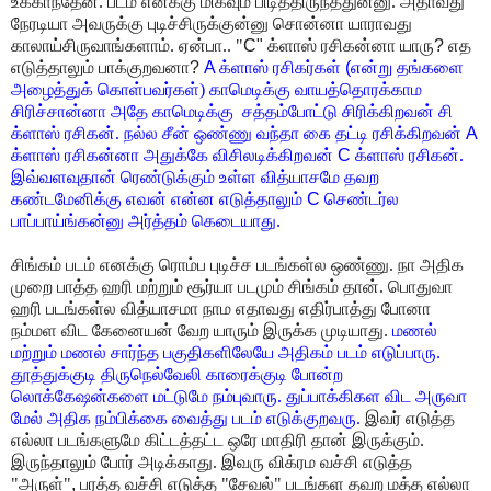
உக்காந்தேன். படம் எனக்கு மிகவும் பிடித்திருந்ததுன்னு.
அதாவது
நேரடியா அவருக்கு புடிச்சிருக்குன்னு சொன்னா யாராவது
காலாய்சிருவாங்களாம்.
ஏன்பா.. "
C"
க்ளாஸ் ரசிகன்னா யாரு
?
எத
எடுத்தாலும் பாக்குறவனா
?
A
க்ளாஸ் ரசிகர்கள்
(
என்று தங்களை
அழைத்துக் கொள்பவர்கள்) காமெடிக்கு வாயத்தொரக்காம
சிரிச்சான்னா அதே
காமெடிக்கு சத்தம்போட்டு சிரிக்கிறவன் சி
க்ளாஸ் ரசிகன். நல்ல சீன் ஒண்ணு வந்தா கை
தட்டி ரசிக்கிறவன்
A
க்ளாஸ் ரசிகன்னா அதுக்கே விசிலடிக்கிறவன்
C
க்ளாஸ் ரசிகன்.
இவ்வளவுதான்
ரெண்டுக்கும் உள்ள வித்யாசமே தவற
கண்டமேனிக்கு எவன் என்ன எடுத்தாலும்
C
செண்டர்ல
பாப்பாய்ங்கன்னு அர்த்தம் கெடையாது.
சிங்கம் படம் எனக்கு ரொம்ப புடிச்ச படங்கள்ல ஒண்ணு. நா அதிக
முறை பாத்த ஹரி மற்றும்
சூர்யா படமும் சிங்கம் தான். பொதுவா
ஹரி படங்கள்ல வித்யாசமா நாம எதாவது எதிர்பாத்து
போனா
நம்மள விட கேனையன் வேற யாரும் இருக்க முடியாது.
மணல்
மற்றும் மணல் சார்ந்த
பகுதிகளிலேயே அதிகம் படம் எடுப்பாரு.
தூத்துக்குடி திருநெல்வேலி காரைக்குடி போன்ற
லொக்கேஷன்களை மட்டுமே நம்புவாரு. துப்பாக்கிகள விட அருவா
மேல் அதிக நம்பிக்கை
வைத்து படம் எடுக்குறவரு.
இவர் எடுத்த
எல்லா படங்களுமே கிட்டத்தட்ட ஒரே மாதிரி தான்
இருக்கும்.
இருந்தாலும் போர் அடிக்காது. இவரு விக்ரம வச்சி எடுத்த
"அருள்"
,
பரத்த வச்சி
எடுத்த "சேவல்" படங்கள தவற மத்த எல்லா