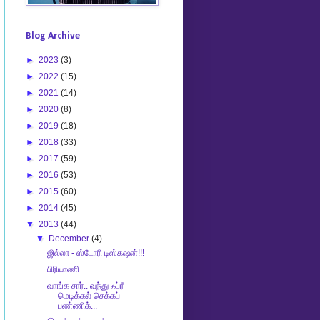
Blog Archive
►
2023
(3)
►
2022
(15)
►
2021
(14)
►
2020
(8)
►
2019
(18)
►
2018
(33)
►
2017
(59)
►
2016
(53)
►
2015
(60)
►
2014
(45)
▼
2013
(44)
▼
December
(4)
ஜில்லா - ஸ்டோரி டிஸ்கஷன்!!!
பிரியாணி
வாங்க சார்.. வந்து ஃப்ரீ
மெடிக்கல் செக்கப்
பண்ணிக்...