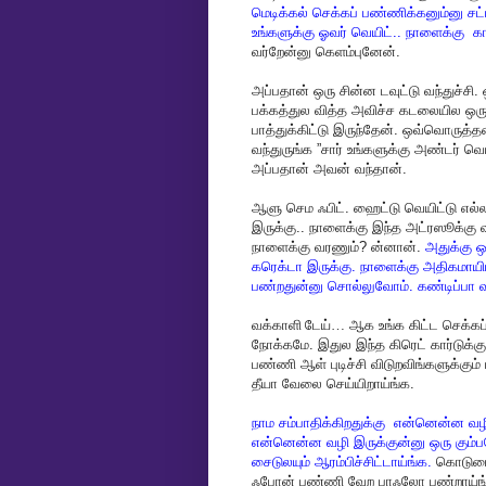
மெடிக்கல்
செக்கப்
பண்ணிக்கனும்னு
சட்
உங்களுக்கு
ஓவர்
வெயிட்
..
நாளைக்கு
க
வர்றேன்னு
கெளம்புனேன்
.
அப்பதான்
ஒரு
சின்ன
டவுட்டு
வந்துச்சி
.
பக்கத்துல
வித்த
அவிச்ச
கடலையில
ஒர
பாத்துக்கிட்டு
இருந்தேன்
.
ஒவ்வொருத்த
வந்துருங்க
”
சார்
உங்களுக்கு
அண்டர்
வெய
அப்பதான்
அவன்
வந்தான்
.
ஆளு
செம
ஃபிட்
.
ஹைட்டு
வெயிட்டு
எல்
இருக்கு
..
நாளைக்கு
இந்த
அட்ரஸூக்கு
நாளைக்கு
வரணும்
?
ன்னான்
.
அதுக்கு
ஒ
கரெக்டா
இருக்கு
.
நாளைக்கு
அதிகமாயி
பண்றதுன்னு
சொல்லுவோம்
.
கண்டிப்பா
வ
வக்காளி டேய்…
ஆக
உங்க
கிட்ட
செக்கப
நோக்கமே
.
இதுல
இந்த
கிரெட்
கார்டுக்கு
பண்ணி
ஆள்
புடிச்சி
விடுறவிங்களுக்கும்
தீயா
வேலை
செய்யிறாய்ங்க
.
நாம
சம்பாதிக்கிறதுக்கு
என்னென்ன
வழ
என்னென்ன
வழி
இருக்குன்னு
ஒரு
கும்
சைடுலயும்
ஆரம்பிச்சிட்டாய்ங்க
.
கொடும
ஃபோன்
பண்ணி
வேற
பாஃலோ
பண்றாய்ங