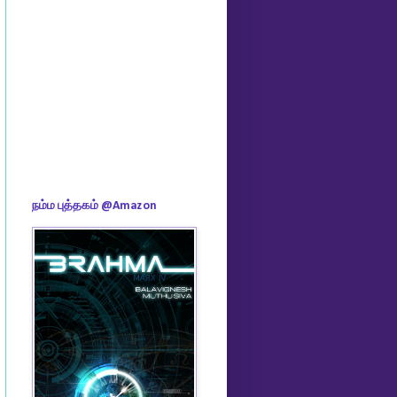
நம்ம புத்தகம் @Amazon