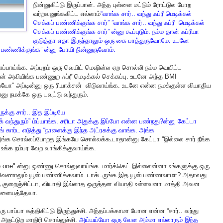
நின்னுகிட்டு
இருப்பான்
.
அந்த
புள்ளை
மட்டும்
ரோட்டுல
போற
வர்றவனுங்ககிட்ட
எல்லாம்
“
வாங்க
சார்
..
வந்து
ஃப்ரீ
மெடிக்கல்
செக்கப்
பண்ணிக்குங்க
சார்
” ”
வாங்க
சார்
..
வந்து
ஃப்ரீ
மெடிக்கல்
செக்கப்
பண்ணிக்குங்க
சார்
”
ன்னு
கூப்புடும்
.
நம்ம
தான்
ஃப்ரீயா
குடுத்தா
எதா
இருந்தாலும்
ஒரு
கை
பாத்துருவோமே
.
உடனே
பண்ணிக்குங்க
”
ன்னு
போயி
நின்னுருவோம்
.
ப்பாய்ங்க
.
அப்புறம்
ஒரு
வெயிட்
மெஷின்ல
ஏற
சொல்லி
நம்ம
வெயிட்ட
ன்
அவியிங்க
பண்ணுற
ஃப்ரீ
மெடிக்கல்
செக்கப்பு
.
உடனே
அந்த
BMI
ய்யோ
”
அப்டின்னு
ஒரு
ரியாக்சன்
விடுவாய்ங்க
.
உடனே
என்ன
நமக்குள்ள
வியாதிய
்னு
நமக்கே
ஒரு
டவுட்டு
வந்துரும்
.
ுக்கு
சார்
..
இத
இப்டியே
க்
வந்துரும்
”
ம்ப்யாங்க
.
சரிடா
அதுக்கு
இப்போ
என்ன
பண்றது
?
ன்னு
கேட்டா
ங்
கார்ட
எடுத்து
“
நாளைக்கு
இந்த
அட்ரசுக்கு
வாங்க
.
அங்க
ங்க
சொல்லப்போறத
இங்கயே
சொல்லக்கூடாதான்னு
கேட்டா
“
இல்லை
சார்
நீங்க
உங்க
நம்பர
வேற
வாங்கிக்குவாய்ங்க
.
te one"
ன்னு
ஒண்ணு
சொல்லுவாய்ங்க
.
மார்க்கெட்
இல்லைன்னா
உங்களுக்கு
ஒரு
வேணாலும்
யூஸ்
பண்ணிக்கலாம்
.
டாக்டருங்க
இத
யூஸ்
பண்ணலாமா
?
அதாவது
ு
குறைஞ்சிட்டா
,
வியாதி
இல்லாத
ஒருத்தன
வியாதி
உள்ளவனா
மாத்தி
அவன
்ளையத்தேவா
.
ரு
பாப்பா
கத்திகிட்டு
இருந்துச்சி
.
அந்தப்பக்காமா
போன
என்ன
“
சார்
..
வந்து
அதட்டுற
மாதிரி
சொல்லுச்சி
.
அய்யய்யோ
ஒரு
வேள
அம்மா
எல்லாரும்
இந்த