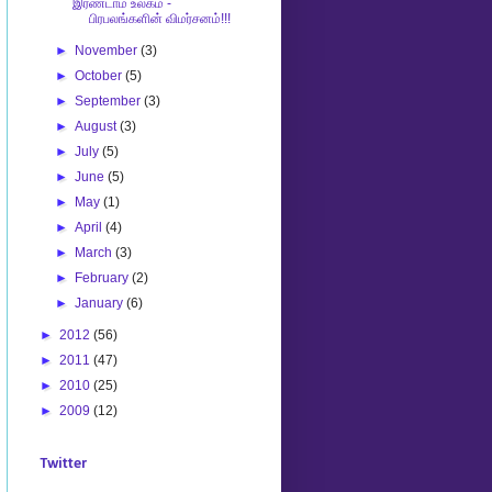
இரண்டாம் உலகம் -
பிரபலங்களின் விமர்சனம்!!!
►
November
(3)
►
October
(5)
►
September
(3)
►
August
(3)
►
July
(5)
►
June
(5)
►
May
(1)
►
April
(4)
►
March
(3)
►
February
(2)
►
January
(6)
►
2012
(56)
►
2011
(47)
►
2010
(25)
►
2009
(12)
Twitter