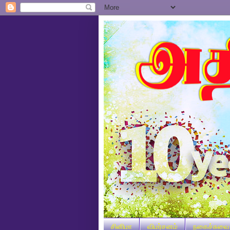
சினிமா
விமர்சனம்
நகைச்சுவை