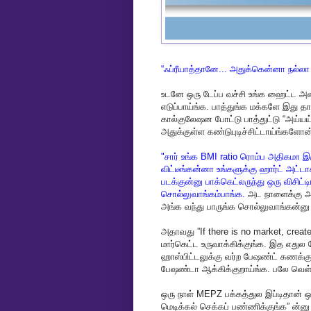
“
ஃப்ரீயாத்தானே
...
அதுக்கென்னா
நல்லா
உடனே
ஒரு
டேப்ப
வச்சி
உங்க
ஹைட்ட
அள
எடுப்பாய்ங்க
.
பாத்துங்க
மக்களே
இது
தா
கால்குலேஷன
போட்டு
பாத்துட்டு
“
அய்ய
அதுக்குள்ள
கண்டுபுடிச்சிட்டாய்ங்களோன
"
சார்
உங்க
BMI ratio
ரொம்ப
அதிகமா
இர
விட்டீங்கன்னா
உங்களுக்கு
ஹார்ட்
அட்டா
படக்குன்னு
பாக்கெட்லருந்து
ஒரு
விசிட்டி
சொல்லுவாங்கம்பாங்க
.
அட
நாளைக்கு
அ
அங்க
வந்து
பாருங்க
சொல்லுவாங்கன்னு
அதாவது
”If there is no market, crea
மார்கெட்ட
உருவாக்கிக்குங்க
.
இத
எதுல
ஹாஸ்பிட்டலுக்கு
வர்ற
பேஷண்ட்
கணக்க
பேஷண்டா
ஆக்கிக்குறாய்ங்க
.
பலே
வெள
ஒரு
நாள்
MEPZ
பக்கத்துல
இப்டிதான்
ஒ
மெடிக்கல்
செக்கப்
பண்ணிக்குங்க
”
ன்னு