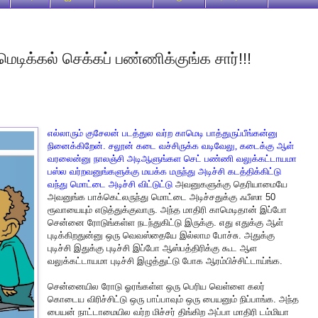
ீ மெடிக்கல் செக்கப் பண்ணிக்குங்க சார்!!!
எல்லாரும்
குசேலன்
படத்துல
வர்ற
காமெடி
பாத்துருப்பீங்கன்னு
நினைக்கிறேன்
.
சலூன்
கடை
வச்சிருக்க
வடிவேலு,
கடைக்கு
ஆள்
வரலைன்னு
நாலஞ்சி
அடிஆளுங்கள
செட்
பண்ணி
வலுக்கட்டாயமா
பஸ்ல
வர்றவனுங்களுக்கு
மயக்க
மருந்து
அடிச்சி
கடத்திக்கிட்டு
வந்து
மொட்டை
அடிச்சி
விட்டுட்டு
அவனுகளுக்கு
தெரியாமையே
அவனுங்க
பாக்கெட்லருந்து
மொட்டை
அடிச்சதுக்கு
ஃபீஸா
50
ரூவாயையும்
எடுத்துக்குவாரு
.
அந்த
மாதிரி
காமெடிதான்
இப்போ
சென்னை
ரோடுங்கள்ள
நடந்துகிட்டு
இருக்கு
.
எது
எதுக்கு
ஆள்
புடிக்கிறதுன்னு
ஒரு
வெவஸ்தையே
இல்லாம
போச்சு
.
அதுக்கு
புடிச்சி
இதுக்கு
புடிச்சி
இப்போ
ஆஸ்பத்திரிக்கு
கூட
ஆள
வலுக்கட்டாயமா
புடிச்சி
இழுத்துட்டு
போக
ஆரம்பிச்சிட்டாய்ங்க
.
சென்னையில
ரோடு
ஓரங்கள்ள
ஒரு
பெரிய
வெள்ளை
கலர்
கொடைய
விரிச்சிட்டு
ஒரு
பாப்பாவும்
ஒரு
பையனும்
நிப்பாங்க
.
அந்த
பையன்
நாட்டாமையில
வர்ற
மிச்சர்
திங்கிற
அப்பா
மாதிரி
டம்மியா