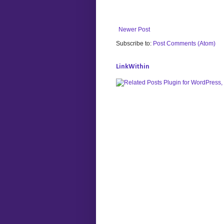
Newer Post
Subscribe to:
Post Comments (Atom)
LinkWithin