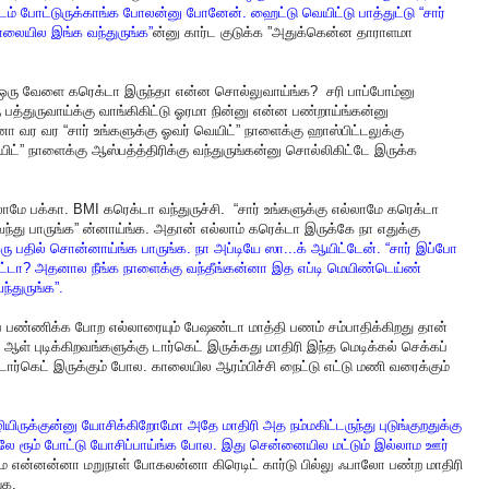
டம்
போட்டுருக்காங்க
போலன்னு
போனேன்
.
ஹைட்டு
வெயிட்டு
பாத்துட்டு
“
சார்
ாலையில
இங்க
வந்துருங்க
”
ன்னு
கார்ட
குடுக்க
”
அதுக்கென்ன
தாராளமா
ஒரு
வேளை
கரெக்டா
இருந்தா
என்ன
சொல்லுவாய்ங்க
?
சரி
பாப்போம்னு
ு
பத்துருவாய்க்கு
வாங்கிகிட்டு
ஓரமா
நின்னு
என்ன
பண்றாய்ங்கன்னு
னா
வர
வர
“
சார்
உங்களுக்கு
ஓவர்
வெயிட்
”
நாளைக்கு
ஹாஸ்பிட்டலுக்கு
ிட்
”
நாளைக்கு
ஆஸ்பத்த்திரிக்கு
வந்துருங்கன்னு
சொல்லிகிட்டே
இருக்க
லாமே
பக்கா
. BMI
கரெக்டா
வந்துருச்சி
.
“
சார்
உங்களுக்கு
எல்லாமே
கரெக்டா
வந்து
பாருங்க
”
ன்னாய்ங்க
.
அதான்
எல்லாம்
கரெக்டா
இருக்கே
நா
எதுக்கு
ரு
பதில்
சொன்னாய்ங்க
பாருங்க
.
நா
அப்டியே
ஸா
...
க்
ஆயிட்டேன்
. “
சார்
இப்போ
ட்டா
?
அதனால
நீங்க
நாளைக்கு
வந்தீங்கன்னா
இத
எப்டி
மெயிண்டெய்ண்
ந்துருங்க
”.
்
பண்ணிக்க
போற
எல்லாரையும்
பேஷண்டா
மாத்தி
பணம்
சம்பாதிக்கிறது
தான்
ஆள்
புடிக்கிறவங்களுக்கு
டார்கெட்
இருக்கது
மாதிரி
இந்த
மெடிக்கல்
செக்கப்
டார்கெட்
இருக்கும்
போல
.
காலையில
ஆரம்பிச்சி
நைட்டு
எட்டு
மணி
வரைக்கும்
ியிருக்குன்னு
யோசிக்கிறோமோ
அதே
மாதிரி
அத
நம்மகிட்டருந்து
புடுங்குறதுக்கு
பலே
ரூம்
போட்டு
யோசிப்பாய்ங்க
போல
.
இது
சென்னையில
மட்டும்
இல்லாம
ஊர்
ை
என்னன்னா
மறுநாள்
போகலன்னா
கிரெடிட்
கார்டு
பில்லு
ஃபாலோ
பண்ற
மாதிரி
்க
.