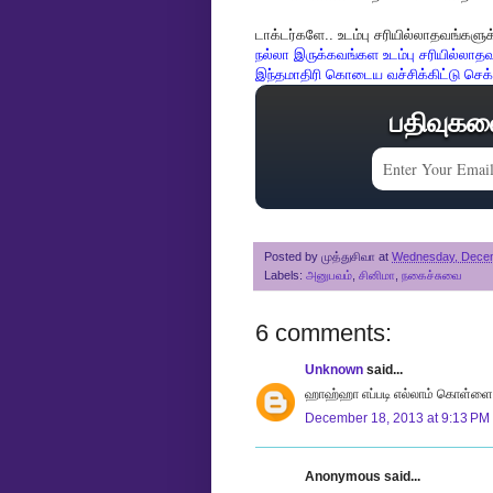
டாக்டர்களே.. உடம்பு சரியில்லாதவங்களுக்
நல்லா இருக்கவங்கள உடம்பு சரியில்லாத
இந்தமாதிரி கொடைய வச்சிக்கிட்டு செக்கப
பதிவுகள
Posted by
முத்துசிவா
at
Wednesday, Decem
Labels:
அனுபவம்
,
சினிமா
,
நகைச்சுவை
6 comments:
Unknown
said...
ஹாஹ்ஹா எப்படி எல்லாம் கொள்ளைய
December 18, 2013 at 9:13 PM
Anonymous said...