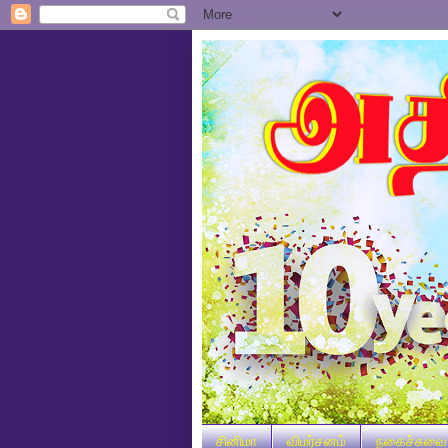
சினிமா
விமர்சனம்
நகைச்சுவை