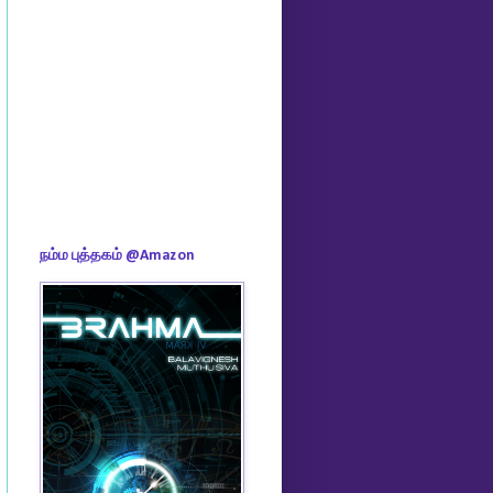
நம்ம புத்தகம் @Amazon