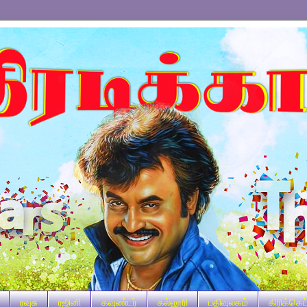
ரவுசு
ரஜினி
கவுண்டர்
கல்லூரி
பதிவுலகம்
கிரிக்கெட