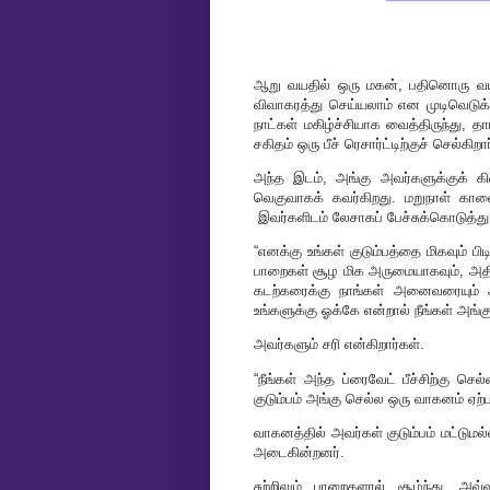
ஆறு வயதில் ஒரு மகன், பதினொரு வ
விவாகரத்து செய்யலாம் என முடிவெடுக
நாட்கள் மகிழ்ச்சியாக வைத்திருந்து, 
சகிதம் ஒரு பீச் ரெசார்ட்டிற்குச் செல்கிறா
அந்த இடம், அங்கு அவர்களுக்குக் க
வெகுவாகக் கவர்கிறது. மறுநாள் கால
இவர்களிடம் லேசாகப் பேச்சுக்கொடுத்து
“எனக்கு உங்கள் குடும்பத்தை மிகவும் பி
பாறைகள் சூழ மிக அருமையாகவும், அதிக
கடற்கரைக்கு நாங்கள் அனைவரையும் அன
உங்களுக்கு ஓக்கே என்றால் நீங்கள் அங்
அவர்களும் சரி என்கிறார்கள்.
“நீங்கள் அந்த ப்ரைவேட் பீச்சிற்கு ச
குடும்பம் அங்கு செல்ல ஒரு வாகனம் ஏற்ப
வாகனத்தில் அவர்கள் குடும்பம் மட்டுமல
அடைகின்றனர்.
சுற்றிலும் பாறைகளால் சூழ்ந்து, அ