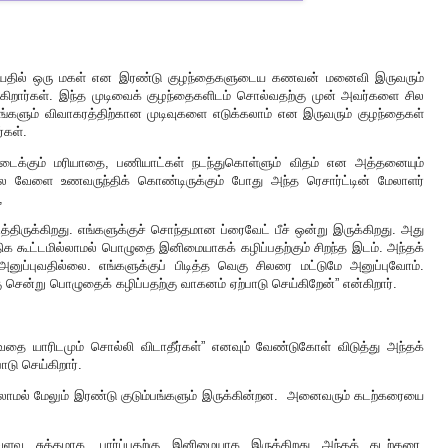
யதில் ஒரு மகள் என இரண்டு குழந்தைகளுடைய கணவன் மனைவி இருவரும்
்கிறார்கள். இந்த முடிவைக் குழந்தைகளிடம் சொல்வதற்கு முன் அவர்களை சில
தாங்களும் விவாகரத்திற்கான முடிவுகளை எடுக்கலாம் என இருவரும் குழந்தைகள்
ர்கள்.
ிடைக்கும் மரியாதை, பணியாட்கள் நடந்துகொள்ளும் விதம் என அத்தனையும்
ை வேளை உணவருந்திக் கொண்டிருக்கும் போது அந்த ரெசார்ட்டின் மேலாளர்
,
டித்திருக்கிறது. எங்களுக்குச் சொந்தமான ப்ரைவேட் பீச் ஒன்று இருக்கிறது. அது
 கூட்டமில்லாமல் பொழுதை இனிமையாகக் கழிப்பதற்கும் சிறந்த இடம். அந்தக்
ுப்புவதில்லை. எங்களுக்குப் பிடித்த வெகு சிலரை மட்டுமே அனுப்புவோம்.
கு சென்று பொழுதைக் கழிப்பதற்கு வாகனம் ஏற்பாடு செய்கிறேன்” என்கிறார்.
ெல்வதை யாரிடமும் சொல்லி விடாதீர்கள்” எனவும் வேண்டுகோள் விடுத்து அந்தக்
ாடு செய்கிறார்.
்லாமல் மேலும் இரண்டு குடும்பங்களும் இருக்கின்றன.
அனைவரும் கடற்கரையை
வ்வளவு சுத்தமாக, பார்ப்பதற்கு இனிமையாக இருக்கிறது அந்தக் கடற்கரை.