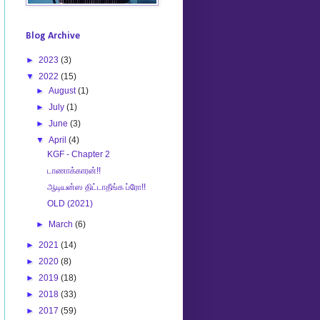
Blog Archive
►
2023
(3)
▼
2022
(15)
►
August
(1)
►
July
(1)
►
June
(3)
▼
April
(4)
KGF - Chapter 2
டாணாக்காரன்!!
ஆடியன்ஸ திட்டாதீங்க ப்ரோ!!
OLD (2021)
►
March
(6)
►
2021
(14)
►
2020
(8)
►
2019
(18)
►
2018
(33)
►
2017
(59)