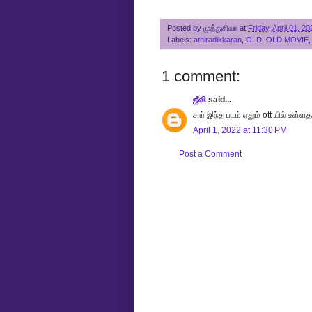
Posted by
முத்துசிவா
at
Friday, April 01, 20
Labels:
athiradikkaran
,
OLD
,
OLD MOVIE
1 comment:
ஜீவி
said...
சார் இந்த படம் ஏதும் ott யில் உள்ளத
April 1, 2022 at 11:30 PM
Post a Comment