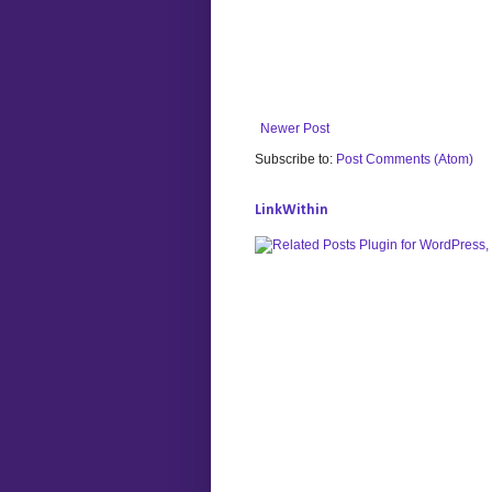
Newer Post
Subscribe to:
Post Comments (Atom)
LinkWithin