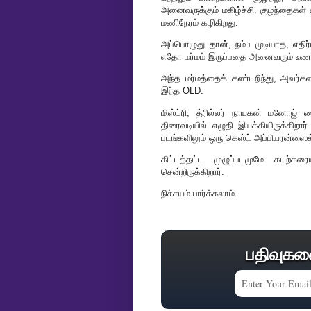
அனைவருக்கும் மகிழ்ச்சி. குழந்தைகள் 
மணிநேரம் கழிகிறது.
அப்பொழுது தான், நம்ப முடியாத, எதி
எதோ மர்மம் இருப்பதை அனைவரும் உணர்
அந்த மர்மத்தைக் கண்டறிந்து, அவர்கள
இந்த OLD.
மிஸ்ட்ரி, த்ரில்லர் நாயகன் மனோ
திரைவடியில் எழுதி இயக்கியிருக்கிற
படங்களிலும் ஒரு கெஸ்ட் அப்பியரன்ஸைக் 
கிட்டத்தட்ட முழுப்படமுமே கடற்கர
சென்றிருக்கிறார்.
நிச்சயம் பார்க்கலாம்.
பதிவுகள