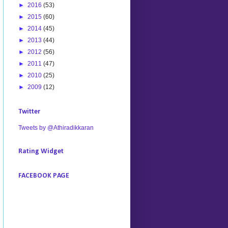
►
2016
(53)
►
2015
(60)
►
2014
(45)
►
2013
(44)
►
2012
(56)
►
2011
(47)
►
2010
(25)
►
2009
(12)
Twitter
Tweets by @Athiradikkaran
Rating Widget
FACEBOOK PAGE