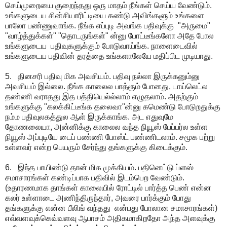
செய்முறையை குறைந்தது ஒரு மாதம் நீங்கள் செய்ய வேண்டும்.
உங்களுடைய சின்சியாரிட்டியை கண்டு அவிங்களும் உங்களை
பாலோ பண்ணுவாங்க. நீங்க எப்புடி அவங்க பதிவுக்கு "அருமை"
"வாழ்த்துக்கள்" "தொடருங்கள்" ன்னு போட்டீங்களோ அதே போல
உங்களுடைய பதிவுகளுக்கும் போடுவாய்ங்க. நாளைடைவில்
உங்களுடைய பதிவின் தரத்தை உங்களாலேயே மதிப்பிட முடியாது.
5. தினசரி பதிவு மிக அவசியம். பதிவு நல்லா இருக்கனும்னு
அவசியம் இல்லை. நீங்க காலைல பாத்ரூம் போனது, டாய்லெட்ல
தண்ணி வராதது இத பத்தியெல்ல்லாம் எழுதலாம். அதற்கும்
உங்களுக்கு "கலக்கிட்டீங்க தலைவா"ன்னு கமெண்டு போடுறதுக்கு
நம்ம பதிவுலகத்துல ஆள் இருக்காங்க. அட எதுவுமே
தோணலையா, அன்னிக்கு காலைல வந்த நியூஸ் பேப்பர்ல உள்ள
நியூஸ் அப்புடியே டைப் பண்ணி போஸ்ட் பண்ணிடலாம். சமூக பற்று
உள்ளவர் என்ற பெயரும் சேர்ந்து தங்களுக்கு கிடைக்கும்.
6. இந்த பாயிண்டு தான் மிக முக்கியம். பதினெட்டு ப்ளஸ்
சமாசாரங்கள் கண்டிப்பாக பதிவில் இடம்பெற வேண்டும்.
(உதாரணமாக தாங்கள் காலையில் ரோட்டில் பார்த்த பெண் என்ன
கலர் உள்ளாடை அணிந்திருந்தார், அவரை பார்க்கும் போது
தங்களுக்கு என்ன பீலிங் வந்தது என்பது போலான சமாசாரங்கள்)
எவ்வளவுக்கெவ்வளவு ஆபாசம் அதிகமாகிறதோ அந்த அளவுக்கு