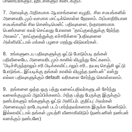
பாலோயர்களும், ஹிட்ஸ்களும் கிடைக்கும்.
7. அளவுக்கு அதிகமாக ஆபாசங்களை எழுதி, சில சமயங்களில்
அனைவரிடமும் வசமாக மாட்டிக்கொள்ள நேரலாம். அம்மாதிரியான
சமயங்களில் சில செண்டிமென்ட் பதிவுகளை, (உதாரணமாக
பெண்களை கவர் செய்வது போலான "தாய்குலத்துக்கு நேர்ந்த
அவலம்", "தாய்குலத்துக்கு எச்சரிக்கை")பதிவுகளை
அள்ளிவிட்டால் மக்கள் பழசை மறந்து விடுவார்கள்.
8. உங்களுடைய பதிவுகளுக்கு ஓட்டு போடும்படி தங்கள்
பதிவிலையே, அனைவரிடமும் காலில் விழுந்து கேட்கலாம்.
"பிடிச்சிருந்தாலும் சரி பிடிக்காவிட்டாலும் சரி.. தயவு செஞ்சி ஓட்டு
போடுங்க.. இப்படிக்கு தங்கள் காலில் விழுந்த நண்பன்" என்று
எல்லா பதிவுகளுக்கும் default வரிகளை சேர்த்து கொள்ளலாம்.
9. தங்களை ஒத்த ஒரு பத்து வலைப்பதிவர்களுடன் சேர்ந்து
வலைக்குழுமம் ஆரம்பிக்கலாம். அந்த பத்து பேருக்கு இருக்கும்
நண்பர்களும் உங்களுக்கு ஓட்டு அளிப்பர். குறிப்பு: அவர்கள்
அனைவரும் நாடோடிகள் படம் பார்த்தவர்களாக இருக்க வேண்டும்.
இல்லாவிட்டால் தங்கள் முயற்சி வீணாகிவிடும் (நண்பனின் நண்பன்
எனக்கும் நண்பனே)