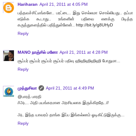
Hariharan
April 21, 2011 at 4:05 PM
பத்தவச்சிட்டீங்களே.. பரட்டை.. இது செல்லமா சொல்லியது.. தப்பா
எடுக்க கூடாது.. உங்களின் பதிவை எனக்கு பிடித்த
கருத்துகளத்தில் பதிந்துள்ளேன்.. http://bit.ly/g8UHyD
Reply
MANO நாஞ்சில் மனோ
April 21, 2011 at 4:28 PM
சூப்பர் சூப்பர் சூப்பர் சூப்பர் பதிவு ஹிஹிஹிஹிஹி போதுமா...
Reply
முத்துசிவா
April 21, 2011 at 4:49 PM
@பாரத் பாரதி
//அட.. அதி பயங்கரமான அரசியலாக இருக்கிறதே..//
அட இந்த யாவரம் தாங்க இப்ப இங்கல்லாம் ஓடிகிட்டுஇருக்கு...
Reply