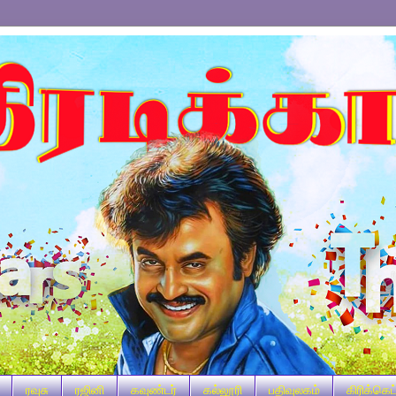
ரவுசு
ரஜினி
கவுண்டர்
கல்லூரி
பதிவுலகம்
கிரிக்கெட