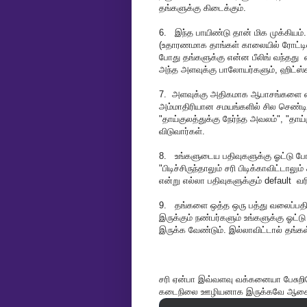
தங்களுக்கு கிடைக்கும்.
6. இந்த பாயிண்டு தான் மிக முக்கியம்.
(உதாரணமாக தாங்கள் காலையில் ரோட்டில்
போது தங்களுக்கு என்ன பீலிங் வந்த
அந்த அளவுக்கு பாலோயர்களும், ஹிட்ஸ்க
7. அளவுக்கு அதிகமாக ஆபாசங்களை எழ
அம்மாதிரியான சமயங்களில் சில செண
"தாய்குலத்துக்கு நேர்ந்த அவலம்", "தா
விடுவார்கள்.
8. உங்களுடைய பதிவுகளுக்கு ஓட்டு போட
"பிடிச்சிருந்தாலும் சரி பிடிக்காவிட்டால
என்று எல்லா பதிவுகளுக்கும் default 
9. தங்களை ஒத்த ஒரு பத்து வலைப்பதிவர
இருக்கும் நண்பர்களும் உங்களுக்கு ஓட்ட
இருக்க வேண்டும். இல்லாவிட்டால் தங்க
சரி ஏன்பா இவ்வளவு வக்கனையா பேசுறியே
கடைநிலை ஊழியனாக இருக்கவே ஆசைப்பட