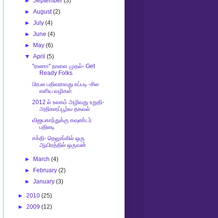
►
September
(3)
►
August
(2)
►
July
(4)
►
June
(4)
►
May
(6)
▼
April
(5)
"ராணா" நாளை முதல்- Get
Ready Folks
பிரபல பதிவராவது எப்படி -சில
எளிய வழிகள்
2012 ல் உலகம் அழிவது உறுதி-
அதிகாரப்பூர்வ தகவல்
விஜயகாந்துக்கு கவுண்டர்
பதிலடி
சக்தி- தெலுங்கில் ஒரு
ஆயிரத்தில் ஒருவன்
►
March
(4)
►
February
(2)
►
January
(3)
►
2010
(25)
►
2009
(12)