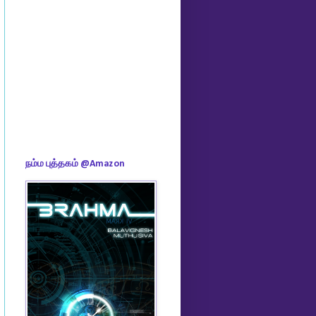
நம்ம புத்தகம் @Amazon