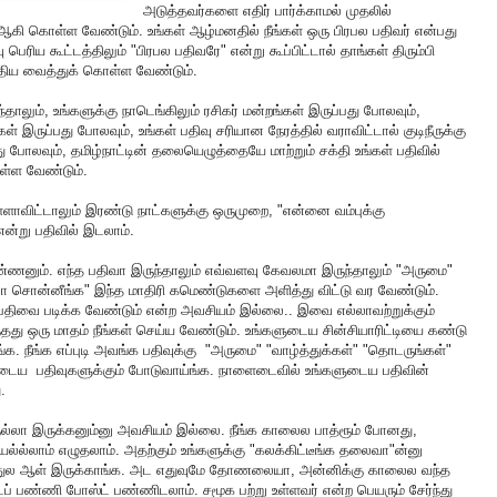
அடுத்தவர்களை எதிர் பார்க்காமல் முதலில்
கி கொள்ள வேண்டும். உங்கள் ஆழ்மனதில் நீங்கள் ஒரு பிரபல பதிவர் என்பது
பெரிய கூட்டத்திலும் "பிரபல பதிவரே" என்று கூப்பிட்டால் தாங்கள் திரும்பி
ொதிய வைத்துக் கொள்ள வேண்டும்.
்தாலும், உங்களுக்கு நாடெங்கிலும் ரசிகர் மன்றங்கள் இருப்பது போலவும்,
் இருப்பது போலவும், உங்கள் பதிவு சரியான நேரத்தில் வராவிட்டால் குடிநீருக்கு
து போலவும், தமிழ்நாட்டின் தலையெழுத்தையே மாற்றும் சக்தி உங்கள் பதிவில்
ள்ள வேண்டும்.
ாவிட்டாலும் இரண்டு நாட்களுக்கு ஒருமுறை, "என்னை வம்புக்கு
 என்று பதிவில் இடலாம்.
ண்ணனும். எந்த பதிவா இருந்தாலும் எவ்வளவு கேவலமா இருந்தாலும் "அருமை"
்டா சொன்னீங்க" இந்த மாதிரி கமெண்டுகளை அளித்து விட்டு வர வேண்டும்.
திவை படிக்க வேண்டும் என்ற அவசியம் இல்லை.. இவை எல்லாவற்றுக்கும்
தது ஒரு மாதம் நீங்கள் செய்ய வேண்டும். உங்களுடைய சின்சியாரிட்டியை கண்டு
நீங்க எப்புடி அவங்க பதிவுக்கு "அருமை" "வாழ்த்துக்கள்" "தொடருங்கள்"
ைய பதிவுகளுக்கும் போடுவாய்ங்க. நாளைடைவில் உங்களுடைய பதிவின்
.
நல்லா இருக்கனும்னு அவசியம் இல்லை. நீங்க காலைல பாத்ரூம் போனது,
ல்லாம் எழுதலாம். அதற்கும் உங்களுக்கு "கலக்கிட்டீங்க தலைவா"ன்னு
த்துல ஆள் இருக்காங்க. அட எதுவுமே தோணலையா, அன்னிக்கு காலைல வந்த
 டைப் பண்ணி போஸ்ட் பண்ணிடலாம். சமூக பற்று உள்ளவர் என்ற பெயரும் சேர்ந்து