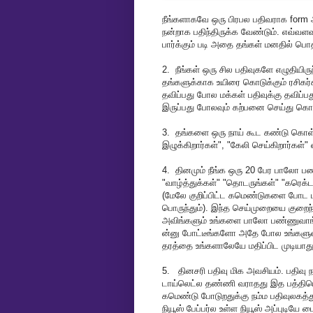
நீங்களாகவே ஒரு பிரபல பதிவராக form ஆ
நன்றாக பதிந்திருக்க வேண்டும். எவ்வளவு 
பார்க்கும் படி அதை தங்கள் மனதில் ப
2. நீங்கள் ஒரு சில பதிவுகளே எழுதியிருந
தங்களுக்காக உயிரை கொடுக்கும் ரசிகர்கள
தவிப்பது போல மக்கள் பதிவுக்கு தவிப்ப
இருப்பது போலவும் கற்பனை செய்து கொ
3. தங்களை ஒரு நாய் கூட கண்டு கொள்ள
இழுக்கிறார்கள்", "கேலி செய்கிறார்கள்"
4. தினமும் நீங்க ஒரு 20 பேர பாலோ ப
"வாழ்த்துக்கள்" "தொடருங்கள்" "கரெக
(மேலே குறிப்பிட்ட கமெண்டுகளை போட ப
பொருந்தும்). இந்த செய்முறையை குறைந்
அவிங்களும் உங்களை பாலோ பண்ணுவாங்க. 
ன்னு போட்டீங்களோ அதே போல உங்களுட
தரத்தை உங்களாலேயே மதிப்பிட முடியாது
5. தினசரி பதிவு மிக அவசியம். பதிவு 
டாய்லெட்ல தண்ணி வராதது இத பத்தியெல்
கமெண்டு போடுறதுக்கு நம்ம பதிவுலக
நியூஸ் பேப்பர்ல உள்ள நியூஸ் அப்புடியே