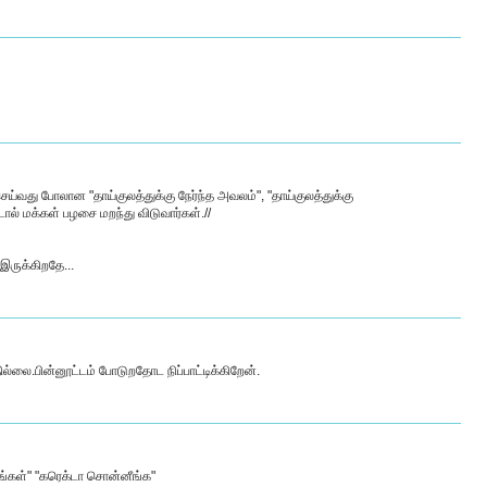
வது போலான "தாய்குலத்துக்கு நேர்ந்த அவலம்", "தாய்குலத்துக்கு
ால் மக்கள் பழசை மறந்து விடுவார்கள்.//
ருக்கிறதே...
லை.பின்னூட்டம் போடுறதோட நிப்பாட்டிக்கிறேன்.
ங்கள்" "கரெக்டா சொன்னீங்க"