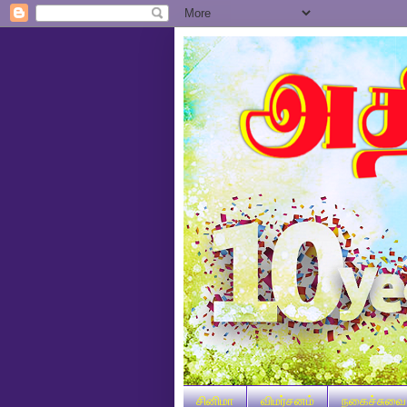
சினிமா
விமர்சனம்
நகைச்சுவை