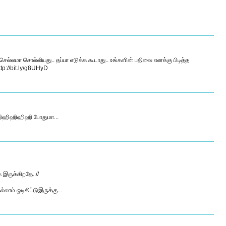
ு செல்லமா சொல்லியது.. தப்பா எடுக்க கூடாது.. உங்களின் பதிவை எனக்கு பிடித்த
ttp://bit.ly/g8UHyD
ிவு ஹிஹிஹிஹிஹி போதுமா...
இருக்கிறதே..//
லாம் ஓடிகிட்டுஇருக்கு...