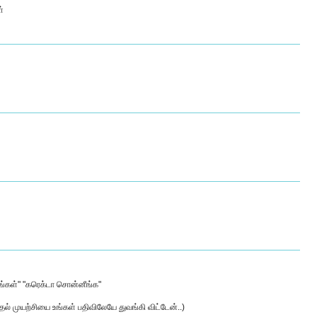
்
ங்கள்" "கரெக்டா சொன்னீங்க"
தல் முயற்சியை உங்கள் பதிவிலேயே துவங்கி விட்டேன்..)