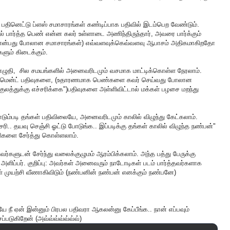
 பதினெட்டு ப்ளஸ் சமாசாரங்கள் கண்டிப்பாக பதிவில் இடம்பெற வேண்டும்.
 பார்த்த பெண் என்ன கலர் உள்ளாடை அணிந்திருந்தார், அவரை பார்க்கும்
து என்பது போலான சமாசாரங்கள்) எவ்வளவுக்கெவ்வளவு ஆபாசம் அதிகமாகிறதோ
ளும் கிடைக்கும்.
ுதி, சில சமயங்களில் அனைவரிடமும் வசமாக மாட்டிக்கொள்ள நேரலாம்.
்டிமென்ட் பதிவுகளை, (உதாரணமாக பெண்களை கவர் செய்வது போலான
ய்குலத்துக்கு எச்சரிக்கை")பதிவுகளை அள்ளிவிட்டால் மக்கள் பழசை மறந்து
ும்படி தங்கள் பதிவிலையே, அனைவரிடமும் காலில் விழுந்து கேட்கலாம்.
ும் சரி.. தயவு செஞ்சி ஓட்டு போடுங்க.. இப்படிக்கு தங்கள் காலில் விழுந்த நண்பன்"
வரிகளை சேர்த்து கொள்ளலாம்.
்களுடன் சேர்ந்து வலைக்குழுமம் ஆரம்பிக்கலாம். அந்த பத்து பேருக்கு
ு அளிப்பர். குறிப்பு: அவர்கள் அனைவரும் நாடோடிகள் படம் பார்த்தவர்களாக
ள் முயற்சி வீணாகிவிடும் (நண்பனின் நண்பன் எனக்கும் நண்பனே)
 நீ ஏன் இன்னும் பிரபல பதிவரா ஆகலன்னு கேப்பீங்க.. நான் எப்பவும்
ுகிறேன் (அவ்வ்வ்வ்வ்வ்வ்)