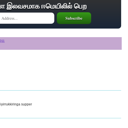
ை இலவசமாக ஈமெயிலில் பெற
2011
yirrukkiringa supper