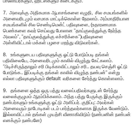
பாலோயர்களும், ஹிட்ஸ்களும் கிடைக்கும்.
7. அளவுக்கு அதிகமாக ஆபாசங்களை எழுதி, சில சமயங்களில்
அனைவரிடமும் வசமாக மாட்டிக்கொள்ள நேரலாம். அம்மாதிரியான
சமயங்களில் சில செண்டிமென்ட் பதிவுகளை, (உதாரணமாக
பெண்களை கவர் செய்வது போலான "தாய்குலத்துக்கு நேர்ந்த
அவலம்", "தாய்குலத்துக்கு எச்சரிக்கை")பதிவுகளை
அள்ளிவிட்டால் மக்கள் பழசை மறந்து விடுவார்கள்.
8. உங்களுடைய பதிவுகளுக்கு ஓட்டு போடும்படி தங்கள்
பதிவிலையே, அனைவரிடமும் காலில் விழுந்து கேட்கலாம்.
"பிடிச்சிருந்தாலும் சரி பிடிக்காவிட்டாலும் சரி.. தயவு செஞ்சி ஓட்டு
போடுங்க.. இப்படிக்கு தங்கள் காலில் விழுந்த நண்பன்" என்று
எல்லா பதிவுகளுக்கும் default வரிகளை சேர்த்து கொள்ளலாம்.
9. தங்களை ஒத்த ஒரு பத்து வலைப்பதிவர்களுடன் சேர்ந்து
வலைக்குழுமம் ஆரம்பிக்கலாம். அந்த பத்து பேருக்கு இருக்கும்
நண்பர்களும் உங்களுக்கு ஓட்டு அளிப்பர். குறிப்பு: அவர்கள்
அனைவரும் நாடோடிகள் படம் பார்த்தவர்களாக இருக்க வேண்டும்.
இல்லாவிட்டால் தங்கள் முயற்சி வீணாகிவிடும் (நண்பனின் நண்பன்
எனக்கும் நண்பனே)