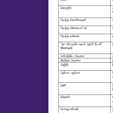
தொழில்
பிடித்த லொகேஷன்
பிடித்த விளையாட்டு
பிடித்த வரிகள்
"
நா அப்புடியே ஷாக் ஆயிட்டேன்
"
Moment
சமீபத்திய அடிமை
நிரந்தர அடிமை
அஜித்
ஆர்யா
,
சூர்யா
பூஜா
விஷால்
பொது மக்கள்