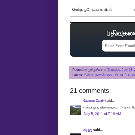
செய்த ஒரே நல்ல காரியம்
பதிவுகள
Posted by
முத்துசிவா
at
Tuesday, July 05, 
Labels:
சினிமா
,
நகைச்சுவை
,
பயோடேட்டா
,
ரவ
21 comments:
கோவை நேரம்
said...
என்ன ஒரு வில்லத்தனம் ..? பாலா ம
July 5, 2011 at 7:19 AM
கழுகு
said...