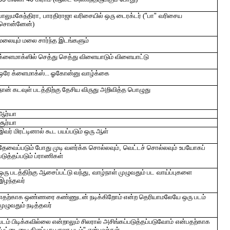
பாலுமகேந்திரா
,
பாரதிராஜா வரிசையில் ஒரு டைரக்டர் (
"
பா
"
வரிசைய
சொன்னேன்)
மலையும் மலை சார்ந்த இடங்களும்
க்ளைமாக்ஸில் செத்து செத்து விளையாடும் விளையாட்டு
ஒரே க்ளைமாக்ஸ்... ஓகோன்னு வாழ்க்கை
நான் கடவுள் படத்திற்கு தேசிய விருது அறிவித்த பொழுது
ஆர்யா
சூர்யா
இவர் மிரட்டினால் கூட பயப்படும் ஒரு ஆள்
தேவைப்படும் போது முடி வளர்க்க சொல்லவும்
,
வெட்டச் சொல்லவும்
உபயோகப்
படுத்தப்படும் ப்ராணிகள்
ஒரு படத்திற்கு ஆசைப்பட்டு வந்து
,
வாழ்நாள் முழுவதும் பட
வாய்ப்புகளை
இழந்தவர்
எதற்காக ஒண்ணரை கண்ணுடன் நடிக்கிறோம் என்ற தெரியாமலேயே ஒரு படம்
முழுவதும் நடித்தவர்
படம் பிடிக்கவில்லை என்றாலும் சிலரால் அசிங்கப்படுத்தப்படுவோம்
என்பதற்காக
"
பட்டையை கிளப்புது பாலா படம்
"
என்பவர்கள்