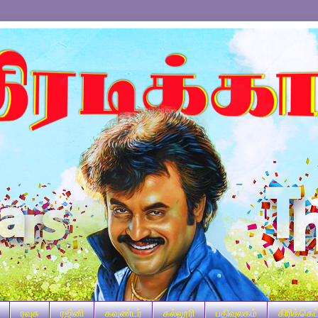
ரவுசு
ரஜினி
கவுண்டர்
கல்லூரி
பதிவுலகம்
கிரிக்கெட