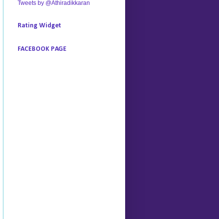
Tweets by @Athiradikkaran
Rating Widget
FACEBOOK PAGE