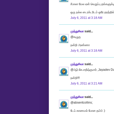
//பாலா மேல ஏன் வெறுப்பு தங்களுக்கு
ஒரு நல்ல டைரக்டரிடம் ஒரே தரத்தில
July 6, 2011 at 3:18 AM
முத்துசிவா
said...
@கழுகு
நன்றி அண்ணா
July 6, 2011 at 3:18 AM
முத்துசிவா
said...
@ஆர்.கே.சதீஷ்குமார் ,Jayadev 
நன்றி!!!
July 6, 2011 at 3:21 AM
முத்துசிவா
said...
@absentcollins;
டேய் காணமல் போன தம்பி :)