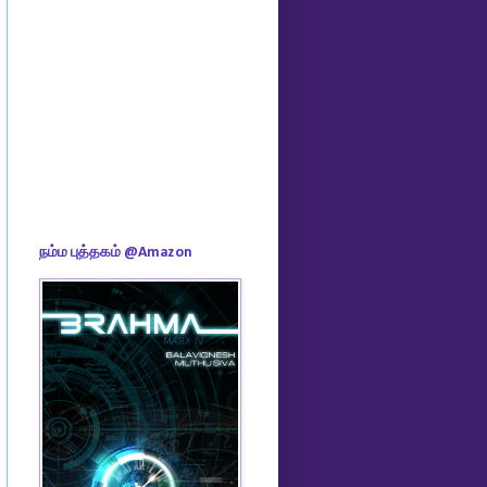
நம்ம புத்தகம் @Amazon