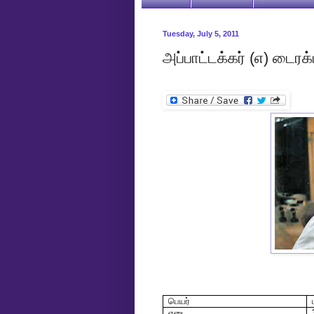
Tuesday, July 5, 2011
அப்பாட்டக்கர் (எ) டைர
பெயர்
எடை