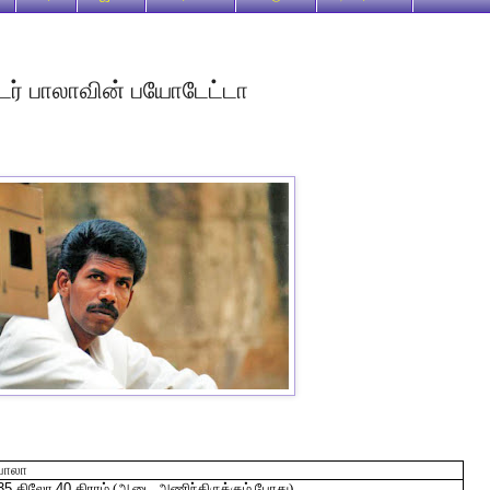
க்டர் பாலாவின் பயோடேட்டா
பாலா
35
கிலோ
40
கிராம் (ஆடை
அணிந்திருக்கும் போது)