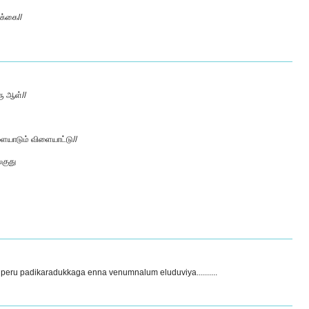
க்கை//
ரு ஆள்//
ளையாடும் விளையாட்டு//
்குது
u peru padikaradukkaga enna venumnalum eluduviya..........