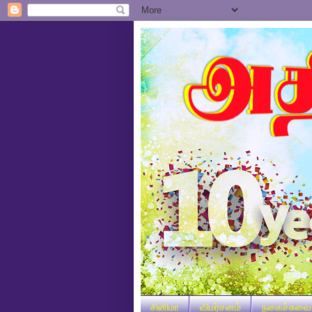
சினிமா
விமர்சனம்
நகைச்சுவை