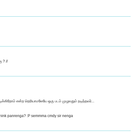
 ? //
ிறோம் என்ற தெரியாமலேயே ஒரு படம் முழுவதும் நடித்தவர்...
 think panrenga? :P semmma cmdy sir nenga