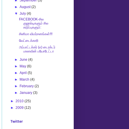
►
September
(3)
►
August
(2)
▼
July
(4)
FACEBOOK-சில
குஜால்டிகளும் சில
கடுப்புகளும்:
சினிமா விமர்சனங்கள்!!!
வேட்டைக்காரி
அப்பாட்டக்கர் (எ) டைரக்டர்
பாலாவின் பயோடேட்டா
►
June
(4)
►
May
(6)
►
April
(5)
►
March
(4)
►
February
(2)
►
January
(3)
►
2010
(25)
►
2009
(12)
Twitter