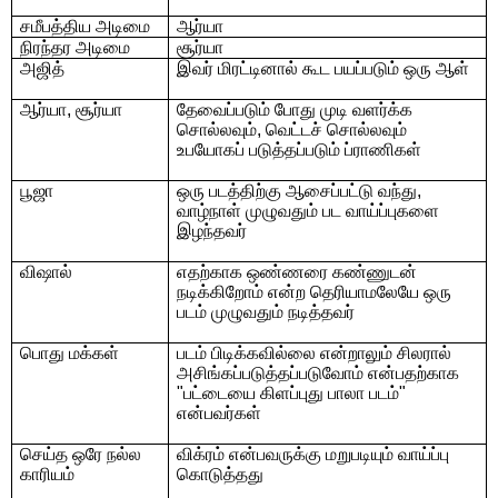
சமீபத்திய அடிமை
ஆர்யா
நிரந்தர அடிமை
சூர்யா
அஜித்
இவர் மிரட்டினால் கூட பயப்படும் ஒரு ஆள்
ஆர்யா
,
சூர்யா
தேவைப்படும் போது முடி வளர்க்க
சொல்லவும்
,
வெட்டச் சொல்லவும்
உபயோகப் படுத்தப்படும் ப்ராணிகள்
பூஜா
ஒரு படத்திற்கு ஆசைப்பட்டு வந்து
,
வாழ்நாள் முழுவதும் பட
வாய்ப்புகளை
இழந்தவர்
விஷால்
எதற்காக ஒண்ணரை கண்ணுடன்
நடிக்கிறோம் என்ற தெரியாமலேயே ஒரு
படம்
முழுவதும் நடித்தவர்
பொது மக்கள்
படம் பிடிக்கவில்லை என்றாலும் சிலரால்
அசிங்கப்படுத்தப்படுவோம்
என்பதற்காக
"
பட்டையை கிளப்புது பாலா படம்
"
என்பவர்கள்
செய்த ஒரே நல்ல
விக்ரம் என்பவருக்கு மறுபடியும் வாய்ப்பு
காரியம்
கொடுத்தது