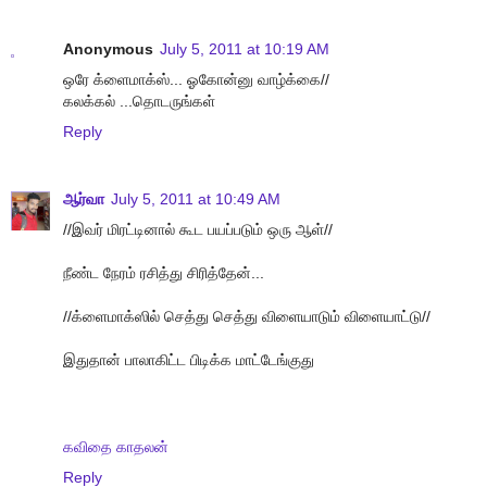
Anonymous
July 5, 2011 at 10:19 AM
ஒரே க்ளைமாக்ஸ்... ஓகோன்னு வாழ்க்கை//
கலக்கல் ...தொடருங்கள்
Reply
ஆர்வா
July 5, 2011 at 10:49 AM
//இவர் மிரட்டினால் கூட பயப்படும் ஒரு ஆள்//
நீண்ட நேரம் ரசித்து சிரித்தேன்...
//க்ளைமாக்ஸில் செத்து செத்து விளையாடும் விளையாட்டு//
இதுதான் பாலாகிட்ட பிடிக்க மாட்டேங்குது
கவிதை காதலன்
Reply