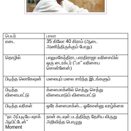
பெயர்
பாலா
எடை
35
கிலோ
40
கிராம் (ஆடை
அணிந்திருக்கும் போது)
தொழில்
பாலுமகேந்திரா
,
பாரதிராஜா வரிசையில்
ஒரு டைரக்டர் (
"
பா
"
வரிசைய
சொன்னேன்)
பிடித்த லொகேஷன்
மலையும் மலை சார்ந்த இடங்களும்
பிடித்த
க்ளைமாக்ஸில் செத்து செத்து
விளையாட்டு
விளையாடும் விளையாட்டு
பிடித்த வரிகள்
ஒரே க்ளைமாக்ஸ்... ஓகோன்னு வாழ்க்கை
"
நா அப்புடியே ஷாக்
நான் கடவுள் படத்திற்கு தேசிய விருது
ஆயிட்டேன்
"
அறிவித்த பொழுது
Moment