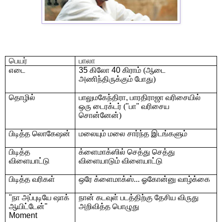
பெயர்
பாலா
எடை
35
கிலோ
40
கிராம் (ஆடை
அணிந்திருக்கும் போது)
தொழில்
பாலுமகேந்திரா
,
பாரதிராஜா வரிசையில்
ஒரு டைரக்டர் (
"
பா
"
வரிசைய
சொன்னேன்)
பிடித்த லொகேஷன்
மலையும் மலை சார்ந்த இடங்களும்
பிடித்த
க்ளைமாக்ஸில் செத்து செத்து
விளையாட்டு
விளையாடும் விளையாட்டு
பிடித்த வரிகள்
ஒரே க்ளைமாக்ஸ்... ஓகோன்னு வாழ்க்கை
"
நா அப்புடியே ஷாக்
நான் கடவுள் படத்திற்கு தேசிய விருது
ஆயிட்டேன்
"
அறிவித்த பொழுது
Moment