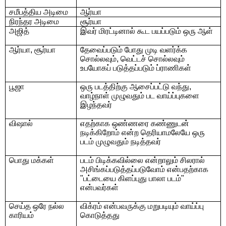
சமீபத்திய அடிமை
ஆர்யா
நிரந்தர அடிமை
சூர்யா
அஜித்
இவர் மிரட்டினால் கூட பயப்படும் ஒரு ஆள்
ஆர்யா
,
சூர்யா
தேவைப்படும் போது முடி வளர்க்க
சொல்லவும்
,
வெட்டச் சொல்லவும்
உபயோகப் படுத்தப்படும் ப்ராணிகள்
பூஜா
ஒரு படத்திற்கு ஆசைப்பட்டு வந்து
,
வாழ்நாள் முழுவதும் பட
வாய்ப்புகளை
இழந்தவர்
விஷால்
எதற்காக ஒண்ணரை கண்ணுடன்
நடிக்கிறோம் என்ற தெரியாமலேயே ஒரு
படம்
முழுவதும் நடித்தவர்
பொது மக்கள்
படம் பிடிக்கவில்லை என்றாலும் சிலரால்
அசிங்கப்படுத்தப்படுவோம்
என்பதற்காக
"
பட்டையை கிளப்புது பாலா படம்
"
என்பவர்கள்
செய்த ஒரே நல்ல
விக்ரம் என்பவருக்கு மறுபடியும் வாய்ப்பு
காரியம்
கொடுத்தது