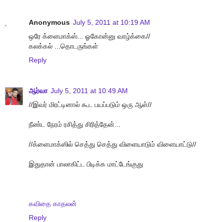
Anonymous
July 5, 2011 at 10:19 AM
ஒரே க்ளைமாக்ஸ்... ஓகோன்னு வாழ்க்கை//
கலக்கல் ...தொடருங்கள்
Reply
ஆர்வா
July 5, 2011 at 10:49 AM
//இவர் மிரட்டினால் கூட பயப்படும் ஒரு ஆள்//
நீண்ட நேரம் ரசித்து சிரித்தேன்...
//க்ளைமாக்ஸில் செத்து செத்து விளையாடும் விளையாட்டு//
இதுதான் பாலாகிட்ட பிடிக்க மாட்டேங்குது
கவிதை காதலன்
Reply