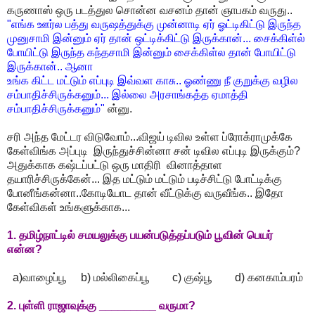
கருணாஸ் ஒரு படத்துல சொன்ன வசனம் தான் ஞாபகம் வருது..
"எங்க ஊர்ல பத்து வருஷத்துக்கு முன்னாடி ஏர் ஓட்டிகிட்டு இருந்த
முனுசாமி இன்னும் ஏர் தான் ஒட்டிக்கிட்டு இருக்கான்... சைக்கிள்ல்
போயிட்டு இருந்த கந்தசாமி இன்னும் சைக்கிள்ல தான் போயிட்டு
இருக்கான்.. ஆனா
உங்க கிட்ட மட்டும் எப்புடி இவ்வள காசு.. ஓண்ணு நீ குறுக்கு வழில
சம்பாதிச்சிருக்கனும்... இல்லை அரசாங்கத்த ஏமாத்தி
சம்பாதிச்சிருக்கனும்"
ன்னு.
சரி அந்த மேட்டர விடுவோம்...விஜய் டிவில உள்ள ப்ரோக்ராமுக்கே
கேள்விங்க அப்புடி இருந்துச்சின்னா சன் டிவில எப்புடி இருக்கும்?
அதுக்காக கஷ்டப்பட்டு ஒரு மாதிரி வினாத்தாள
தயாரிச்சிருக்கேன்... இத மட்டும் மட்டும் படிச்சிட்டு போட்டிக்கு
போனீங்கன்னா..கோடியோட தான் வீட்டுக்கு வருவீங்க.. இதோ
கேள்விகள் உங்களுக்காக...
1. தமிழ்நாட்டில் சமயலுக்கு பயன்படுத்தப்படும் பூவின் பெயர்
என்ன?
a)வாழைப்பூ b) மல்லிகைப்பூ c) குஷ்பூ d) கனகாம்பரம்
2. புள்ளி ராஜாவுக்கு _________ வருமா?