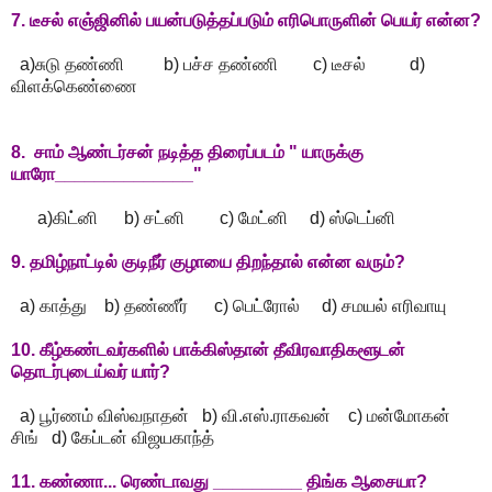
7. டீசல் எஞ்ஜினில் பயன்படுத்தப்படும் எரிபொருளின் பெயர் என்ன?
a)சுடு தண்ணி b) பச்ச தண்ணி c) டீசல் d)
விளக்கெண்ணை
8. சாம் ஆண்டர்சன் நடித்த திரைப்படம் " யாருக்கு
யாரோ______________"
a)கிட்னி b) சட்னி c) மேட்னி d) ஸ்டெப்னி
9. தமிழ்நாட்டில் குடிநீர் குழாயை திறந்தால் என்ன வரும்?
a) காத்து b) தண்ணீர் c) பெட்ரோல் d) சமயல் எரிவாயு
10. கீழ்கண்டவர்களில் பாக்கிஸ்தான் தீவிரவாதிகளூடன்
தொடர்புடைய்வர் யார்?
a) பூர்ணம் விஸ்வநாதன் b) வி.எஸ்.ராகவன் c) மன்மோகன்
சிங் d) கேப்டன் விஜயகாந்த்
11. கண்ணா... ரெண்டாவது _________ திங்க ஆசையா?