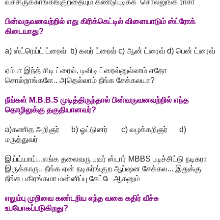
வச்சிருக்காங்கங்குறதையும் கண்டுபுடிக்க சொல்லுங்க ராசா
பின்வருவனவற்றில் எது கிரிக்கெட்டில் விளையாடும் ஸ்ட்ரோக்
கிடையாது?
a) ஸ்ட்ரெய்ட் ட்ரைவ் b) கவர் ட்ரைவ் c) ஆன் ட்ரைவ் d) பென் ட்ரைவ்
ஏம்பா இந்த் சிடி ட்ரைவ், டிவிடி ட்ரைவ்னுல்லாம் எதோ
சொல்றாங்களே.. அதெல்லாம் நீங்க சேக்கலயா?
நீங்கள் M.B.B.S முடித்திருந்தால் பின்வருவனவற்றில் எந்த
தொழிலுக்கு தகுதியானவர்?
a)கணித அறிஞர் b) ஓட்டுனர் c) வழக்கறிஞர் d)
மருத்துவர்
இய்ய்யாய்...எங்க தலைவரு பவர் ஸ்டார் MBBS படிச்சிட்டு நடிகரா
இருக்காரு.. நீங்க ஏன் நடிகர்ங்குற ஆப்ஷன சேக்கல... இதுக்கு
நீங்க பகிரங்கமா மன்னிப்பு கேட்டே ஆகனும்
எலும்பு முறிவை கண்டறிய எந்த வகை கதிர் வீச்சு
உபயோகப்படுகிறது?