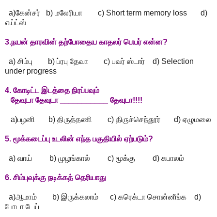
a)கேன்சர் b) மலேரியா c) Short term memory loss d)
எய்ட்ஸ்
3.நயன் தாரவின் தற்போதைய காதலர் பெயர் என்ன?
a) சிம்பு b) ப்ரபு தேவா c) பவர் ஸ்டார் d) Selection
under progress
4. கோடிட்ட இடத்தை நிரப்பவும்
தேவுடா தேவுடா ___________ தேவுடா!!!!
a)பழனி b) திருத்தணி c) திருச்செந்தூர் d) ஏழுமலை
5. மூக்கடைப்பு உடலின் எந்த பகுதியில் ஏற்படும்?
a) வாய் b) முழங்கால் c) மூக்கு d) கபாலம்
6. சிம்புவுக்கு நடிக்கத் தெரியாது
a)ஆமாம் b) இருக்கலாம் c) கரெக்டா சொன்னீங்க d)
போடா டேய்