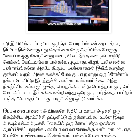
சரி இவியிங்க எப்புடியோ ஒழிஞ்சி போறாய்ங்கண்ணு பாத்தா,
இப்போ இன்னோரு புது தொல்லை வேற ஆரம்பிக்க போகுது.
"கையில ஒரு கோடி" ன்னு சன் டிவில...இந்த சன் டிவி மாதிரி
வெக்கங் கெட்டவங்கள பாக்கவே முடியாது. விஜய் டிவில என்ன
பண்றாய்ங்களோ அதயே திரும்ப பண்ணாதான் இவிங்களுக்கு
தூக்கம் வரும். அங்க கலக்கப்போவது யாரு ன்னு ஒரு ப்ரோக்ராம்
நல்லா போயிட்டு இருந்துச்சி.. என்ன பண்ணாய்ங்க... அந்த
நிகழ்ச்சில உள்ள ஜட்ஜுக்கு மொதக்கொண்டு மொத்தமா ஒரு ரேட்ட
பேசி அப்புடியே இங்க கொண்டு வந்து ஒரே ஒரு வார்த்தைய மட்டும்
மாத்தி "அசத்தப்போவது யாரு" ன்னு ஓட்டுனாய்ங்க.
இப்ப என்னடான்னா அவிங்களே KBC ய உள்டா அடிச்சி ஒரு
நிகழ்ச்சிய ஆரம்பிச்சி ஒட்டிகிட்டு இருக்காய்ங்க.. உடனே இவுக
அதயும் உல்டா அடிச்சி "கையில் ஒரு கோடி" ன்னு ஓண்ண
ஆரம்பிச்சிட்டானுங்க.. ஏண்டா வர வர கோடிக்கு உண்டான மரியாத
போச்சேடா உங்களால.. இதெல்லாம் பாக்கும் போது எனக்கு