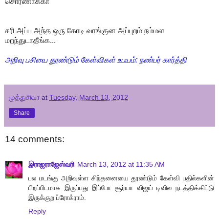
சொர்ணாக்கா
சரி அப்ப அந்த ஒரு கோடி வாங்குன அப்புறம் நம்மள
மறந்துடாதீங்க...
அறிவு பசியை தூண்டும் கேள்விகள் உபயம்: நண்பர் கார்த்தி
முத்துசிவா
at
Tuesday, March 13, 2012
Share
14 comments:
இராஜராஜேஸ்வரி
March 13, 2012 at 11:35 AM
பல மடங்கு அறிவுள்ள சிந்தனையை தூண்டும் கேள்வி பதில்களின்
பிறப்பிடமாக இருப்பது இப்போ சூர்யா விஜய் டிவில நடத்திக்கிட்டு
இருக்குற ப்ரோக்ராம்.
Reply