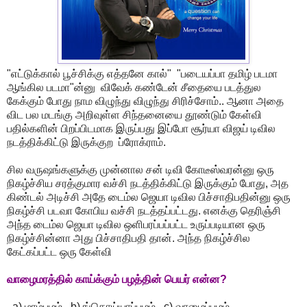
"எட்டுக்கால் பூச்சிக்கு எத்தனே கால்" "படையப்பா தமிழ் படமா
ஆங்கில படமா"ன்னு விவேக் கண்டேன் சீதையை படத்துல
கேக்கும் போது நாம விழுந்து விழுந்து சிரிச்சோம்.. ஆனா அதை
விட பல மடங்கு அறிவுள்ள சிந்தனையை தூண்டும் கேள்வி
பதில்களின் பிறப்பிடமாக இருப்பது இப்போ சூர்யா விஜய் டிவில
நடத்திக்கிட்டு இருக்குற ப்ரோக்ராம்.
சில வருஷங்களுக்கு முன்னால சன் டிவி கோடீஸ்வரன்னு ஒரு
நிகழ்ச்சிய சரத்குமார வச்சி நடத்திக்கிட்டு இருக்கும் போது, அத
கிண்டல் அடிச்சி அதே டைம்ல ஜெயா டிவில பிச்சாதிபதின்னு ஒரு
நிகழ்ச்சி படவா கோபிய வச்சி நடத்தப்பட்டது. எனக்கு தெரிஞ்சி
அந்த டைம்ல ஜெயா டிவில ஒளிபரப்பப்பட்ட உருப்படியான ஒரு
நிகழ்ச்சின்னா அது பிச்சாதிபதி தான். அந்த நிகழ்ச்சில
கேட்கப்பட்ட ஒரு கேள்வி
வாழைமரத்தில் காய்க்கும் பழத்தின் பெயர் என்ன?
a) மாம்பழம் b) ங்கொய்யாப்பழம் c) வாழைப்பழம்