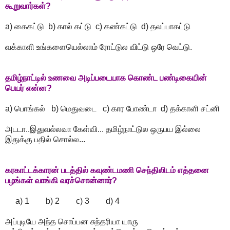
கூறுவார்கள்?
a) கைகட்டு b) கால் கட்டு c) கண்கட்டு d) தலப்பாகட்டு
வக்காளி உங்களையெல்லாம் ரோட்டுல விட்டு ஒரே வெட்டு.
தமிழ்நாட்டில் உணவை அடிப்படையாக கொண்ட பண்டிகையின்
பெயர் என்ன?
a) பொங்கல் b) மெதுவடை c) கார போண்டா d) தக்காளி சட்னி
அடடா..இதுவல்லவா கேள்வி... தமிழ்நாட்டுல ஒருபய இல்லை
இதுக்கு பதில் சொல்ல...
கரகாட்டக்காரன் படத்தில் கவுண்டமணி செந்திலிடம் எத்தனை
பழங்கள் வாங்கி வரச்சொன்னார்?
a) 1 b) 2 c) 3 d) 4
அப்புடியே அந்த சொப்பன சுந்தரியா யாரு