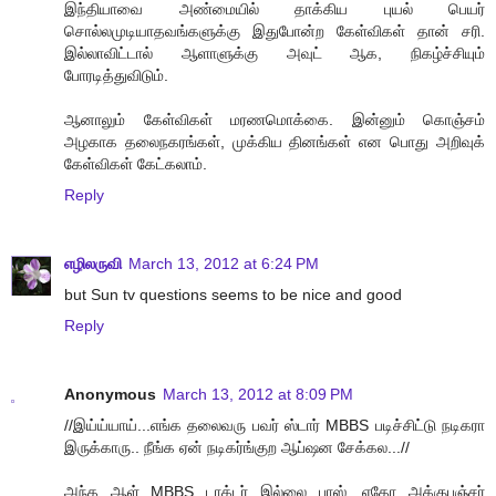
இந்தியாவை அண்மையில் தாக்கிய புயல் பெயர்
சொல்லமுடியாதவங்களுக்கு இதுபோன்ற கேள்விகள் தான் சரி.
இல்லாவிட்டால் ஆளாளுக்கு அவுட் ஆக, நிகழ்ச்சியும்
போரடித்துவிடும்.
ஆனாலும் கேள்விகள் மரணமொக்கை. இன்னும் கொஞ்சம்
அழகாக தலைநகரங்கள், முக்கிய தினங்கள் என பொது அறிவுக்
கேள்விகள் கேட்கலாம்.
Reply
எழிலருவி
March 13, 2012 at 6:24 PM
but Sun tv questions seems to be nice and good
Reply
Anonymous
March 13, 2012 at 8:09 PM
//இய்ய்யாய்...எங்க தலைவரு பவர் ஸ்டார் MBBS படிச்சிட்டு நடிகரா
இருக்காரு.. நீங்க ஏன் நடிகர்ங்குற ஆப்ஷன சேக்கல...//
அந்த ஆள் MBBS டாக்டர் இல்லை பாஸ், ஏதோ அக்குபஞ்சர்