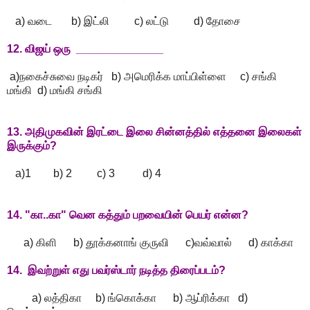
a) வடை b) இட்லி c) லட்டு d) தோசை
12. விஜய் ஒரு ______________
a)நகைச்சுவை நடிகர் b) அமெரிக்க மாப்பிள்ளை c) சங்கி
மங்கி d) மங்கி சங்கி
13. அதிமுகவின் இரட்டை இலை சின்னத்தில் எத்தனை இலைகள்
இருக்கும்?
a)1 b) 2 c) 3 d) 4
14. "கா..கா" வென கத்தும் பறவையின் பெயர் என்ன?
a) கிளி b) தூக்கனாங் குருவி c)வவ்வால் d) காக்கா
14. இவற்றுள் எது பவர்ஸ்டார் நடித்த திரைப்படம்?
a) லத்திகா b) ங்கொக்கா b) ஆப்ரிக்கா d)