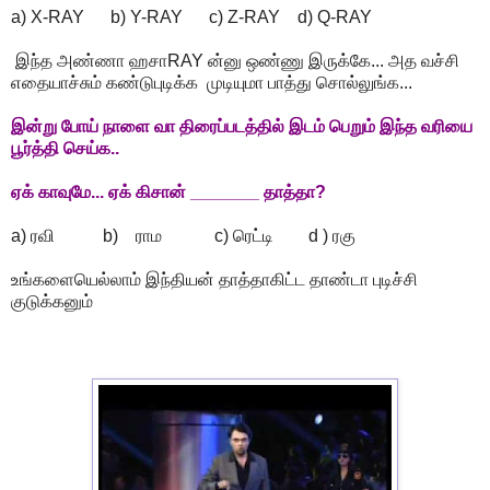
a) X-RAY b) Y-RAY c) Z-RAY d) Q-RAY
இந்த அண்ணா ஹசாRAY ன்னு ஒண்ணு இருக்கே... அத வச்சி
எதையாச்சும் கண்டுபுடிக்க முடியுமா பாத்து சொல்லுங்க...
இன்று போய் நாளை வா திரைப்படத்தில் இடம் பெறும் இந்த வரியை
பூர்த்தி செய்க..
ஏக் காவுமே... ஏக் கிசான் _______ தாத்தா?
a) ரவி b) ராம c) ரெட்டி d ) ரகு
உங்களையெல்லாம் இந்தியன் தாத்தாகிட்ட தாண்டா புடிச்சி
குடுக்கனும்