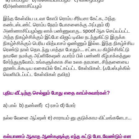
d)அண்ணாசிப்பழம்
இந்த கேள்விய படவா கோபி ரொம்ப சீரியசா கேட்க, அந்த
கண்டஸ்டண்ட் ரொம்ப நேரம் யோசனைக்கு அப்புறம் d)
அண்ணாசிப்பழம்னு லாக் பண்ணுவாரு.. spoof ஆக செய்யப்பட்ட
அந்த நிகழ்ச்சிக்கும் இப்போ விஜய் டிவில நடந்துகிட்டு இருக்க
நிகழ்ச்சிக்கும் பெரிய வித்யாசம் ஒண்ணும் இல்ல. இந்த நிகழ்ச்சிய
ரெண்டு நாள் தொடந்து பாத்தா போதும்... சட்டைய கிழிச்சிகிட்டு
நாமளே நமக்கு அப்ளிகேஷன் ஃபார்ம் பில் பண்ணி கீழ்பாக்கத்துல
சேர்ந்துருவோம். உங்களுக்காக சில உலக தரமான, சிந்தனையை
தூண்டக்கூடிய வகையில் கேட்கப்பட்ட கேள்விகள். (ஃபேஸ்புக்கில்
வெளியிடப்பட்ட கேள்விகள் தவிற)
புதிய வீட்டிற்கு செல்லும் போது எதை காய்ச்சுவார்கள்?
a) பால் b) தண்ணீர் c) ரசம் d) மோர்
நல்ல வேளை ஆப்ஷன் e) சாராயம் னு குடுக்காம விட்டீங்களேடா...
கல்யாணம் ஆகாத ஆண்களுக்கு எந்த கட்டு போடவேண்டும் என