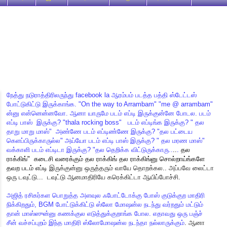
நேத்து
நடுராத்திரிலருந்து
facebook la
ஆரம்பம்
படத்த
பத்தி
ஸ்டேட்டஸ்
போட்டுகிட்டு
இருக்காங்க
. "On the way to Arrambam" "me @ arrambam"
ன்னு
என்னென்னவோ
.
ஆனா
யாருமே
படம்
எப்டி
இருக்குன்னே
போடல
.
படம்
எப்டி பாஸ்
இருக்கு
? "thala rocking boss"
படம்
எப்டிங்க
இருக்கு
? "
தல
தாறு
மாறு
மாஸ்
"
அண்ணே
படம்
எப்டிண்ணே
இருக்கு
? "
தல
பட்டைய
கெளப்பிருக்காருல்ல
"
அய்யோ
படம்
எப்டி
பாஸ்
இருக்கு
? "
தல
மரண
மாஸ்
"
வக்காளி
படம்
எப்டிடா
இருக்கு
? "
தல
தெறிக்க
விட்டுருக்காரு
..
.
.
.
தல
ராக்கிங்
"
கடைசி
வரைக்கும்
தல
ராக்கிங்
தல
ராக்கிங்னு
சொல்றாய்ங்களே
தவற
படம்
எப்டி
இருக்குன்னு
ஒருத்தரும்
வாயே
தொறக்கல
..
அப்பவே
லைட்டா
ஒரு
டவுட்டு
...
டவுட்டு
ஆனமாதிரியே
கரெக்கிட்டா
ஆயிப்போச்சி
.
அஜித்
ரசிகர்கள
பொறுத்த
அளவுல
ஃபோட்டோக்கு
போஸ்
குடுக்குற
மாதிரி
நிக்கிறதும்
, BGM
போட்டுக்கிட்டு
ஸ்லோ
மோஷன்ல
நடந்து
வர்றதும்
மட்டும்
தான்
மாஸ்ஸுன்னு
கணக்குல
எடுத்துக்குறாங்க
போல
.
எதாவது
ஒரு
பஞ்ச்
சீன்
வச்சப்புறம்
இந்த
மாதிரி
ஸ்லோமோஷன்ல
நடந்தா
நல்லாருக்கும்
.
ஆனா