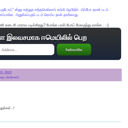
கருடோய்
"
ன்னு
கத்துற
சத்தமெல்லாம்
கம்மி
ஆயிடும்
.
அப்போ
தான்
படம்
பாப்பாங்க
.
அதுக்கப்புறம்
படம்
ரொம்ப
நாள்
தாங்காது
.
ணி
கடைசி
பாராவ
படிக்கிறது
?
போங்க
பாஸ்
போய்
மேலருந்து
வாங்க
.. :-)
ை இலவசமாக ஈமெயிலில் பெற
01, 2013
வுசு
,
விமர்சனம்
ுக்கள்...!