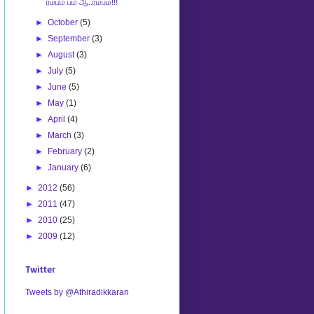
ரம்பம் பம் ஆ..ரம்பம்!!!
►
October
(5)
►
September
(3)
►
August
(3)
►
July
(5)
►
June
(5)
►
May
(1)
►
April
(4)
►
March
(3)
►
February
(2)
►
January
(6)
►
2012
(56)
►
2011
(47)
►
2010
(25)
►
2009
(12)
Twitter
Tweets by @Athiradikkaran