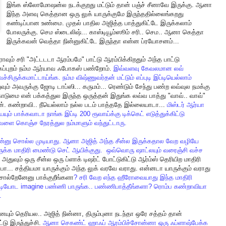
இங்க
ஸ்லோமோஷன்ல
நடக்குறது
மட்டும்
தான்
பஞ்ச்
சீனாவே
இருக்கு
.
ஆனா
இந்த
அளவு
கெத்தான
ஒரு
லுக்
யாருக்குமே
இருந்ததில்லைங்கறது
கண்டிப்பான
உண்மை
.
முதல்
பாதில
அஜித்த
பாத்துகிட்டே
இருக்கலாம்
போலருக்கு
.
செம
ஸ்டைலிஷ்
...
காஸ்டியூம்ஸூம்
சரி
..
செம
..
ஆனா
கெத்தா
இருக்கவன்
வெத்தா
நின்னுகிட்டே
இருந்தா
என்ன
ப்ரயோசனம்
...
ோவும்
சரி
"
அட்டடடா
ஆரம்பமே
"
பாட்டு
ஆரம்பிக்கிறதும்
அந்த
பாட்டு
ப்புறம்
நம்ம
ஆர்யாவ
ஃபோகஸ்
பண்றோம்
.
இவ்வளவு
கேவலமான
லவ்
வச்சிருக்கமாட்டாய்ங்க
.
நம்ம
விஷ்ணுவர்தன்
மட்டும்
எப்புடி
இப்டியெல்லாம்
வும்
அவருக்கு
ஜோடி
டாப்ஸி
...
கருமம்
...
ரெண்டும்
சேந்து
பண்ற
லவ்வுல
நமக்கு
ொடுமை
என்
பக்கத்துல
இருந்த
ஒருத்தன்
இதுங்க
லவ்வ
பாத்து
"
வாவ்
..
வாவ்
"
ன்
.
கண்றாவி
..
நீயெல்லாம்
நல்ல
படம்
பாத்ததே
இல்லையாடா
...
மிஸ்டர்
ஆர்யா
யும்
பாக்கவாடா
நாங்க
இப்டி
200
ரூவாய்க்கு
டிக்கெட்
எடுத்துக்கிட்டு
ேளை
கொஞ்ச
நேரத்துல
நம்மாளும்
வந்துட்டாரு
.
ன்னு
சொல்ல
முடியாது
.
ஆனா
அஜித்
அந்த
சீன்ல
இருக்கதால
வேற
வழியே
ுக்க
மாதிரி
மைண்டு
செட்
ஆயிக்குது
.
ஒவ்வொரு
ஷாட்லயும்
வரைஞ்சி
வச்ச
.
அதுவும்
ஒரு
சீன்ல
ஒரு
ப்ளாக்
டிஷர்ட்
போட்டுகிட்டு
ஆர்ம்ஸ்
தெரியிற
மாதிரி
்பா
...
சத்தியமா
யாருக்கும்
அந்த
லுக்
வரவே
வராது
.
என்னடா
யாருக்கும்
வராது
ொல்றேனேனு
பாக்குறீங்களா
?
சரி
வேற
எந்த
ஹீரோவையாது
இந்த
மாதிரி
டியோட
imagine
பண்ணி
பாருங்க
..
பண்ணிபாத்தீங்களா
?
ரொம்ப
கண்றாவியா
.
ையும்
தெரியல
..
அஜித்
நின்னா
,
திரும்புனா
நடந்தா
ஒரே
சத்தம்
தான்
்டு
இருந்துச்சி
.
ஆனா
செகண்ட்
ஹாஃப்
ஆரம்பிச்சோன்னா
ஒரு
ஃப்ளாஷ்பேக்க