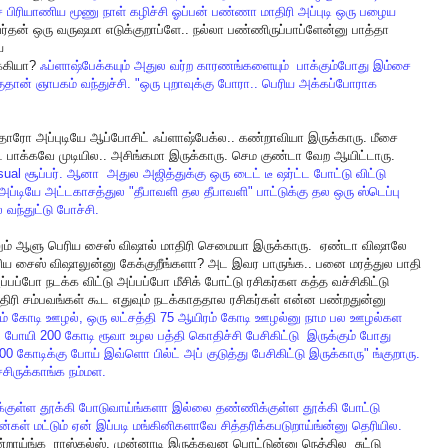
ச
பிரியாணிய
மூணு
நாள்
கழிச்சி
ஓப்பன்
பண்ணா
மாதிரி
அப்புடி
ஒரு
பழைய
ர்தன்
ஒரு
வருஷமா
எடுக்குறாப்ளே
..
நல்லா
பண்ணிருப்பாப்ளேன்னு
பாத்தா
ய
க்கியா
?
ஃப்ளாஷ்பேக்கயும்
அதுல
வர்ற
காரணங்களையும்
பாக்கும்போது
இம்சை
ுதான்
ஞாபகம்
வந்துச்சி
. "
ஒரு
புறாவுக்கு
போரா
..
பெரிய
அக்கப்போராக
்தாரோ
அப்புடியே
ஆப்போசிட்
ஃப்ளாஷ்பேக்ல
..
கண்றாவியா
இருக்காரு
.
மீசை
ட
பாக்கவே
முடியில
..
அசிங்கமா
இருக்காரு
.
செம
குண்டா
வேற
ஆயிட்டாரு
.
sual
சூப்பர்
.
ஆனா
அதுல
அஜித்துக்கு
ஒரு
டைட்
டீ
ஷர்ட்ட
போட்டு
விட்டு
அப்டியே
அட்டகாசத்துல
"
தீபாவளி
தல
தீபாவளி
"
பாட்டுக்கு
தல
ஒரு
ஸ்டெப்பு
ல
வந்துட்டு
போச்சி
.
ும்
ஆளு
பெரிய
சைஸ்
விஷால்
மாதிரி
செமையா
இருக்காரு
.
ஏண்டா
விஷாலே
ிய
சைஸ்
விஷாலுன்னு
கேக்குறீங்களா
?
அட
இவர
பாருங்க
..
பனை
மரத்துல
பாதி
ப்பப்போ
நடக்க
விட்டு
அப்பப்போ
மீசிக்
போட்டு
ரசிகர்கள
கத்த
வச்சிகிட்டு
திரி
சம்பவங்கள்
கூட
எதுவும்
நடக்காததால
ரசிகர்கள்
என்ன
பண்றதுன்னு
ம்
கோடி
ஊழல்
,
ஒரு
லட்சத்தி
75
ஆயிரம்
கோடி
ஊழல்னு
நாம
பல
ஊழல்கள
ட
போயி
200
கோடி
ரூவா
உழல
பத்தி
கொதிச்சி
பேசிகிட்டு
இருக்கும்
போது
00
கோடிக்கு
போய்
இவ்ளொ
பில்ட்
அப்
குடுத்து
பேசிகிட்டு
இருக்காரு
"
ங்குறாரு
.
்சிருக்காங்க
நம்மள
.
்குள்ள
தூக்கி
போடுவாய்ங்களா
இல்லை
தண்ணிக்குள்ள
தூக்கி
போட்டு
ன்கள்
மட்டும்
ஏன்
இப்படி
மங்கினிகளாவே
சித்தரிக்கபடுறாய்ங்ன்னு
தெரியில
.
்றாய்ங்க
ராஸ்கல்ஸ்
.
முன்னாடி
இருக்கவன
பொட்டுன்னு
நெத்தில
சுட்டு