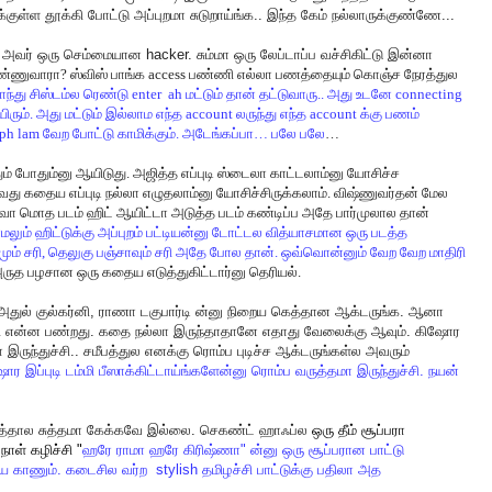
்குள்ள
தூக்கி
போட்டு
அப்புறமா
சுடுறாய்ங்க
..
இந்த
கேம்
நல்லாருக்குண்ணே
...
.
அவர்
ஒரு
செம்மையான
hacker.
சும்மா
ஒரு
லேப்டாப்ப
வச்சிகிட்டு
இன்னா
ணுவாரா? ஸ்விஸ் பாங்க access பண்ணி எல்லா பணத்தையும் கொஞ்ச நேரத்துல
ாந்து சிஸ்டம்ல ரெண்டு enter
ah மட்டும் தான் தட்டுவாரு.. அது உடனே connecting
ிரும். அது மட்டும் இல்லாம எந்த account லருந்து எந்த account க்கு பணம்
raph lam வேற போட்டு காமிக்கும். அடேங்கப்பா… பலே பலே
…
ும் போதும்னு ஆயிடுது. அஜித்த எப்புடி ஸ்டைலா காட்டலாம்னு யோசிச்ச
ு கதைய எப்புடி நல்லா எழுதலாம்னு யோசிச்சிருக்கலாம். விஷ்ணுவர்தன் மேல
வா மொத படம் ஹிட் ஆயிட்டா அடுத்த படம் கண்டிப்ப அதே பார்முலால தான்
ாமலும் ஹிட்டுக்கு அப்புறம் பட்டியன்னு டோட்டல வித்யாசமான ஒரு படத்த
சர்வமும் சரி, தெலுகு பஞ்சாவும் சரி அதே போல தான். ஒவ்வொன்னும் வேற வேற மாதிரி
ுத பழசான ஒரு கதைய எடுத்துகிட்டார்னு தெரியல்.
அதுல்
குல்கர்னி
,
ராணா
டகுபார்டி
ன்னு
நிறைய
கெத்தான
ஆக்டருங்க
.
ஆனா
ி
என்ன
பண்றது
.
கதை
நல்லா
இருந்தாதானே
எதாது
வேலைக்கு
ஆவும்
.
கிஷோர
ா
இருந்துச்சி
..
சமீபத்துல
எனக்கு
ரொம்ப
புடிச்ச
ஆக்டருங்கள்ல
அவரும்
ஷோர
இப்புடி
டம்மி
பீஸாக்கிட்டாய்ங்களேன்னு
ரொம்ப
வருத்தமா
இருந்துச்சி
.
நயன்
த்தால
சுத்தமா
கேக்கவே
இல்லை
.
செகண்ட்
ஹாஃப்ல
ஒரு
தீம்
சூப்பரா
நாள்
கழிச்சி
"
ஹரே
ராமா
ஹரே
கிரிஷ்ணா
"
ன்னு
ஒரு
சூப்பரான
பாட்டு
யே
காணும்
.
கடைசில
வர்ற
stylish
தமிழச்சி
பாட்டுக்கு
பதிலா
அத