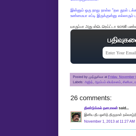
இன்னும்
ஒரு
நாலு
நாள்ல
"
தல
தூள்
டக்
உண்மையா
எப்டி
இருக்குன்னு
எல்லாரும்
யாருப்பா
அது
ஸ்டெரெய்ட்டா
scroll
பண்
பதிவுகள
Posted by
முத்துசிவா
at
Friday, November 
Labels:
அஜித்
,
ஆரம்பம் விமர்சனம்
,
சினிமா
,
ர
26 comments:
திண்டுக்கல் தனபாலன்
said...
இனிய தீப ஒளித் திருநாள் நல்வாழ்த்த
November 1, 2013 at 11:27 AM