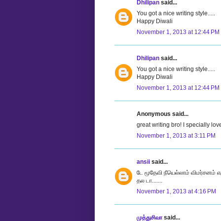
Dhilipan
said...
You got a nice writing style.....
Happy Diwali
November 1, 2013 at 12:44 PM
Dhilipan
said...
You got a nice writing style.....
Happy Diwali
November 1, 2013 at 12:44 PM
Anonymous said...
great writing bro! I specially l
November 1, 2013 at 3:11 PM
ansii
said...
டே மூதேவி நீயெல்லாம் விமர்சனம் எழ
தல டா.......
November 1, 2013 at 4:16 PM
முத்துசிவா
said...