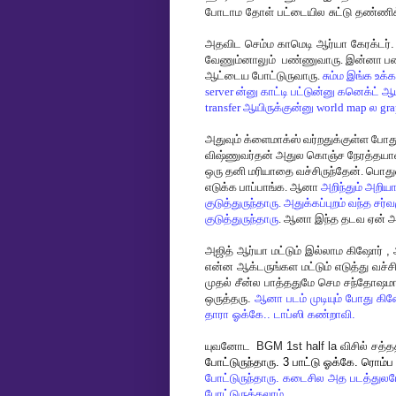
போடாம
தோள்
பட்டையில
சுட்டு
தண்ணிக
அதவிட
செம்ம
காமெடி
ஆர்யா
கேரக்டர்
வேணும்னாலும்
பண்ணுவாரு. இன்னா பண்
ஆட்டைய போட்டுருவாரு.
சும்ம இங்க உக்க
server ன்னு காட்டி பட்டுன்னு கனெக்ட் ஆய
transfer ஆயிருக்குன்னு world map ல g
அதுவும் க்ளைமாக்ஸ் வர்றதுக்குள்ள போத
விஷ்ணுவர்தன் அதுல கொஞ்ச நேரத்தயாவத
ஒரு தனி மரியாதை வச்சிருந்தேன். பொது
எடுக்க பாப்பாங்க. ஆனா
அறிந்தும் அறிய
குடுத்துருந்தாரு. அதுக்கப்புறம் வந்த 
குடுத்துருந்தாரு
. ஆனா இந்த தடவ ஏன் அர
அஜித்
ஆர்யா
மட்டும்
இல்லாம
கிஷோர்
,
என்ன
ஆக்டருங்கள
மட்டும்
எடுத்து
வச்ச
முதல்
சீன்ல
பாத்ததுமே
செம
சந்தோஷம
ஒருத்தரு
.
ஆனா
படம்
முடியும்
போது
கி
தாரா
ஓக்கே
..
டாப்ஸி
கண்றாவி
.
யுவனோட
BGM 1st half la
விசில்
சத்த
போட்டுருந்தாரு
. 3
பாட்டு
ஓக்கே
.
ரொம்ப
போட்டுருந்தாரு
.
கடைசில
அத
படத்துல
போட்டுருக்கலாம்
.