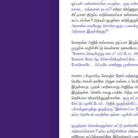
ஓப்பன்
பண்ணாய்ங்க
பாருங்க
..
மூடி
வச்
வாடை
.
எத்தனை
தடவ
?
எதோ
விஷ்ணுவ
சிட்டிசன
திரும்ப
எடுக்கவாய்யா
உன்னை
கூப்டாய்ங்க
?
அதயும்
ஒழுங்கா
எடுத்துரு
அரசன்ல
வடிவேலு
சொல்ற
ஒரு
டயலாக்க
அல்லவா
இருக்கிறது
?"
மொதல்ல
அஜித்
எவ்வளவு
சூப்பரா
இருந
முழுக்க
வழிச்சிட்டு
வெள்ளை
தலையோ
"
மேலால
வெடிக்குது
வாடா
"
பாட்டோட
vi
வேகமா
வேற
ஆடச்சொல்லிருக்காய்ங்க
.
போடுவாரே
..
அப்டியே
கண்ணு
முன்னா
ராணா
டக்குபார்டி
கொஞ்ச
நேரம்
வந்தால
பெரிய
சைஸ்
தானே
அதுல
என்னடா
பெர
இருக்காரு
.
முதல்
பாதிலயாது
அஜித்த
அ
இருந்தங்க
.
ரெண்டாவது
பாதில
அந்த
மா
தெரியாம
உக்கார்ந்துருக்காங்க
.
ஒரு
லட்ச
கேட்டு
பழகிட்டோம்
.
அஜித்
ஒருத்தர்கிட்
பக்கத்துலருந்து
ஒருத்தரு
"
இன்னாப்பா
2
நம்ம
அரசியல்
வாதிங்க
நல்லா
பழக்கி
வச
ஒருத்தன
கொல்லனும்னா
சுட்டு
தண்ணிக
சுடுவாய்ங்களா
?
நம்ம
தமிழ்சினிமா
வில்ல
ஹீரோவ
தப்பிக்கனும்னே
இதெல்லாம்
பண