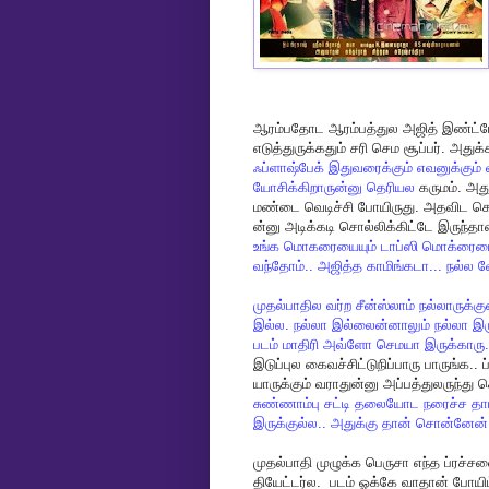
ஆரம்பதோட
ஆரம்பத்துல
அஜித்
இண்ட்ர
எடுத்துருக்கதும்
சரி
செம
சூப்பர்
.
அதுக்க
ஃப்ளாஷ்பேக்
இதுவரைக்கும்
எவனுக்கும்
யோசிக்கிறாருன்னு
தெரியல
கருமம்
.
அது
மண்டை
வெடிச்சி
போயிருது
.
அதவிட
க
ன்னு
அடிக்கடி
சொல்லிக்கிட்டே
இருந்தா
உங்க
மொகரையையும்
டாப்ஸி
மொக்ரையை
வந்தோம்
..
அஜித்த
காமிங்கடா
...
நல்ல
வ
முதல்பாதில
வர்ற
சீன்ஸ்லாம்
நல்லாருக்கு
இல்ல
.
நல்லா
இல்லைன்னாலும்
நல்லா
இர
படம்
மாதிரி
அவ்ளோ
செமயா
இருக்காரு
இடுப்புல
கைவச்சிட்டுநிப்பாரு
பாருங்க
..
ப
யாருக்கும்
வராதுன்னு
அப்பத்துலருந்து
ச
சுண்ணாம்பு
சட்டி
தலையோட
நரைச்ச
தா
இருக்குல்ல
..
அதுக்கு
தான்
சொன்னேன்
முதல்பாதி
முழுக்க
பெருசா
எந்த
ப்ரச்சன
தியேட்டர்ல
.
படம்
ஓக்கே
வாதான்
போயிட