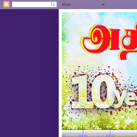
சினிமா
விமர்சனம்
நகைச்சுவை