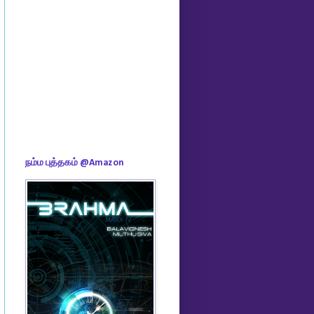
நம்ம புத்தகம் @Amazon