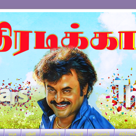
ரவுசு
ரஜினி
கவுண்டர்
கல்லூரி
பதிவுலகம்
கிரிக்கெட