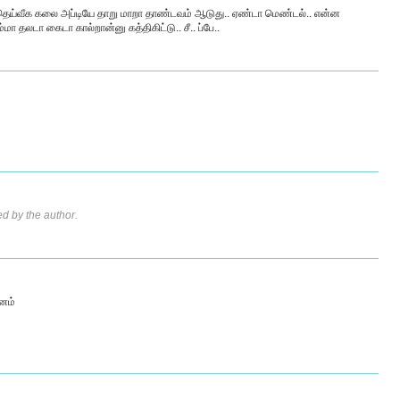
தெய்வீக கலை அப்டியே தாறு மாறா தாண்டவம் ஆடுது.. ஏண்டா மெண்டல்.. என்ன
 தலடா கைடா கால்றான்னு கத்திகிட்டு.. சீ.. ப்பே..
 by the author.
சனம்