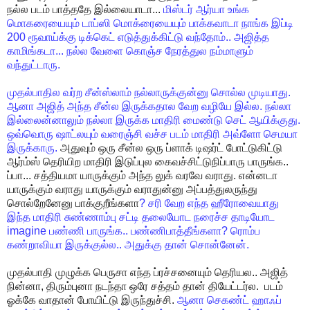
நல்ல
படம்
பாத்ததே
இல்லையாடா
...
மிஸ்டர்
ஆர்யா
உங்க
மொகரையையும்
டாப்ஸி
மொக்ரையையும்
பாக்கவாடா
நாங்க
இப்டி
200
ரூவாய்க்கு
டிக்கெட்
எடுத்துக்கிட்டு
வந்தோம்
..
அஜித்த
காமிங்கடா
...
நல்ல
வேளை
கொஞ்ச
நேரத்துல
நம்மாளும்
வந்துட்டாரு
.
முதல்பாதில
வர்ற
சீன்ஸ்லாம்
நல்லாருக்குன்னு
சொல்ல
முடியாது
.
ஆனா
அஜித்
அந்த
சீன்ல
இருக்கதால
வேற
வழியே
இல்ல
.
நல்லா
இல்லைன்னாலும்
நல்லா
இருக்க
மாதிரி
மைண்டு
செட்
ஆயிக்குது
.
ஒவ்வொரு
ஷாட்லயும்
வரைஞ்சி
வச்ச
படம்
மாதிரி
அவ்ளோ
செமயா
இருக்காரு
.
அதுவும்
ஒரு
சீன்ல
ஒரு
ப்ளாக்
டிஷர்ட்
போட்டுகிட்டு
ஆர்ம்ஸ்
தெரியிற
மாதிரி
இடுப்புல
கைவச்சிட்டுநிப்பாரு
பாருங்க
..
ப்பா
...
சத்தியமா
யாருக்கும்
அந்த
லுக்
வரவே
வராது
.
என்னடா
யாருக்கும்
வராது
யாருக்கும்
வராதுன்னு
அப்பத்துலருந்து
சொல்றேனேனு
பாக்குறீங்களா
?
சரி
வேற
எந்த
ஹீரோவையாது
இந்த
மாதிரி
சுண்ணாம்பு
சட்டி
தலையோட
நரைச்ச
தாடியோட
imagine
பண்ணி
பாருங்க
..
பண்ணிபாத்தீங்களா
?
ரொம்ப
கண்றாவியா
இருக்குல்ல
..
அதுக்கு
தான்
சொன்னேன்
.
முதல்பாதி
முழுக்க
பெருசா
எந்த
ப்ரச்சனையும்
தெரியல
..
அஜித்
நின்னா
,
திரும்புனா
நடந்தா
ஒரே
சத்தம்
தான்
தியேட்டர்ல
.
படம்
ஓக்கே
வாதான்
போயிட்டு
இருந்துச்சி
.
ஆனா
செகண்ட்
ஹாஃப்