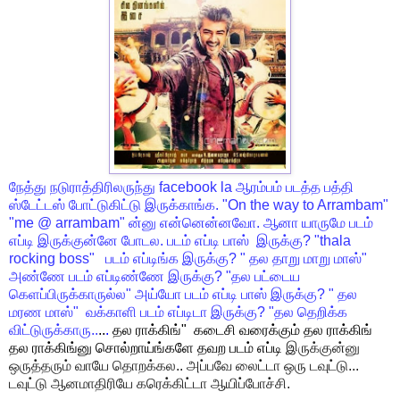
நேத்து
நடுராத்திரிலருந்து
facebook la
ஆரம்பம்
படத்த
பத்தி
ஸ்டேட்டஸ்
போட்டுகிட்டு
இருக்காங்க
. "On the way to Arrambam"
"me @ arrambam"
ன்னு
என்னென்னவோ
.
ஆனா
யாருமே
படம்
எப்டி
இருக்குன்னே
போடல
.
படம் எப்டி பாஸ்
இருக்கு
? "thala
rocking boss"
படம்
எப்டிங்க
இருக்கு
? "
தல
தாறு
மாறு
மாஸ்
"
அண்ணே
படம்
எப்டிண்ணே
இருக்கு
? "
தல
பட்டைய
கெளப்பிருக்காருல்ல
"
அய்யோ
படம்
எப்டி
பாஸ்
இருக்கு
? "
தல
மரண
மாஸ்
"
வக்காளி
படம்
எப்டிடா
இருக்கு
? "
தல
தெறிக்க
விட்டுருக்காரு
..
.
.
.
தல ராக்கிங்
"
கடைசி
வரைக்கும்
தல
ராக்கிங்
தல
ராக்கிங்னு
சொல்றாய்ங்களே
தவற
படம்
எப்டி
இருக்குன்னு
ஒருத்தரும்
வாயே
தொறக்கல
..
அப்பவே
லைட்டா
ஒரு
டவுட்டு
...
டவுட்டு
ஆனமாதிரியே
கரெக்கிட்டா
ஆயிப்போச்சி
.