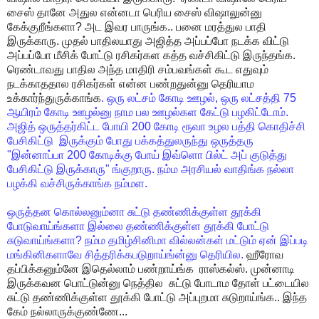
சைஸ்
தானே
அதுல
என்னடா
பெரிய
சைஸ்
விஷாலுன்னு
கேக்குறீங்களா
?
அட
இவர
பாருங்க
..
பனை
மரத்துல
பாதி
இருக்காரு
.
முதல்
பாதிலயாது
அஜித்த
அப்பப்போ
நடக்க
விட்டு
அப்பப்போ
மீசிக்
போட்டு
ரசிகர்கள
கத்த
வச்சிகிட்டு
இருந்தங்க
.
ரெண்டாவது
பாதில
அந்த
மாதிரி
சம்பவங்கள்
கூட
எதுவும்
நடக்காததால
ரசிகர்கள்
என்ன
பண்றதுன்னு
தெரியாம
உக்கார்ந்துருக்காங்க
.
ஒரு
லட்சம்
கோடி
ஊழல்
,
ஒரு
லட்சத்தி
75
ஆயிரம்
கோடி
ஊழல்னு
நாம
பல
ஊழல்கள
கேட்டு
பழகிட்டோம்
.
அஜித்
ஒருத்தர்கிட்ட
போயி
200
கோடி
ரூவா
உழல
பத்தி
கொதிச்சி
பேசிகிட்டு
இருக்கும்
போது
பக்கத்துலருந்து
ஒருத்தரு
"
இன்னாப்பா
200
கோடிக்கு
போய்
இவ்ளொ
பில்ட்
அப்
குடுத்து
பேசிகிட்டு
இருக்காரு
"
ங்குறாரு
.
நம்ம
அரசியல்
வாதிங்க
நல்லா
பழக்கி
வச்சிருக்காங்க
நம்மள
.
ஒருத்தன
கொல்லனும்னா
சுட்டு
தண்ணிக்குள்ள
தூக்கி
போடுவாய்ங்களா
இல்லை
தண்ணிக்குள்ள
தூக்கி
போட்டு
சுடுவாய்ங்களா
?
நம்ம
தமிழ்சினிமா
வில்லன்கள்
மட்டும்
ஏன்
இப்படி
மங்கினிகளாவே
சித்தரிக்கபடுறாய்ங்ன்னு
தெரியில
.
ஹீரோவ
தப்பிக்கனும்னே
இதெல்லாம்
பண்றாய்ங்க
ராஸ்கல்ஸ்
.
முன்னாடி
இருக்கவன
பொட்டுன்னு
நெத்தில
சுட்டு
போடாம
தோள்
பட்டையில
சுட்டு
தண்ணிக்குள்ள
தூக்கி
போட்டு
அப்புறமா
சுடுறாய்ங்க
..
இந்த
கேம்
நல்லாருக்குண்ணே
...