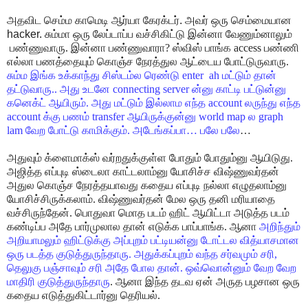
அதவிட
செம்ம
காமெடி
ஆர்யா
கேரக்டர்
.
அவர்
ஒரு
செம்மையான
hacker.
சும்மா
ஒரு
லேப்டாப்ப
வச்சிகிட்டு
இன்னா
வேணும்னாலும்
பண்ணுவாரு. இன்னா பண்ணுவாரா? ஸ்விஸ் பாங்க access பண்ணி
எல்லா பணத்தையும் கொஞ்ச நேரத்துல ஆட்டைய போட்டுருவாரு.
சும்ம இங்க உக்காந்து சிஸ்டம்ல ரெண்டு enter
ah மட்டும் தான்
தட்டுவாரு.. அது உடனே connecting server ன்னு காட்டி பட்டுன்னு
கனெக்ட் ஆயிரும். அது மட்டும் இல்லாம எந்த account லருந்து எந்த
account க்கு பணம் transfer ஆயிருக்குன்னு world map ல graph
lam வேற போட்டு காமிக்கும். அடேங்கப்பா… பலே பலே
…
அதுவும் க்ளைமாக்ஸ் வர்றதுக்குள்ள போதும் போதும்னு ஆயிடுது.
அஜித்த எப்புடி ஸ்டைலா காட்டலாம்னு யோசிச்ச விஷ்ணுவர்தன்
அதுல கொஞ்ச நேரத்தயாவது கதைய எப்புடி நல்லா எழுதலாம்னு
யோசிச்சிருக்கலாம். விஷ்ணுவர்தன் மேல ஒரு தனி மரியாதை
வச்சிருந்தேன். பொதுவா மொத படம் ஹிட் ஆயிட்டா அடுத்த படம்
கண்டிப்ப அதே பார்முலால தான் எடுக்க பாப்பாங்க. ஆனா
அறிந்தும்
அறியாமலும் ஹிட்டுக்கு அப்புறம் பட்டியன்னு டோட்டல வித்யாசமான
ஒரு படத்த குடுத்துருந்தாரு. அதுக்கப்புறம் வந்த சர்வமும் சரி,
தெலுகு பஞ்சாவும் சரி அதே போல தான். ஒவ்வொன்னும் வேற வேற
மாதிரி குடுத்துருந்தாரு
. ஆனா இந்த தடவ ஏன் அருத பழசான ஒரு
கதைய எடுத்துகிட்டார்னு தெரியல்.