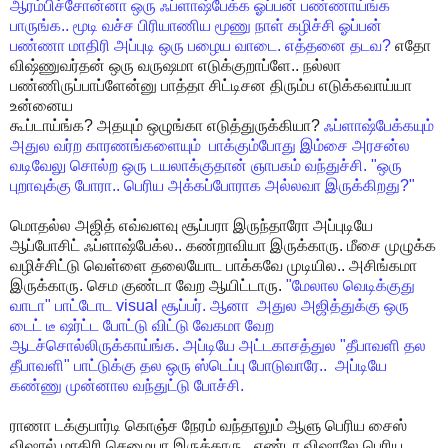
ஆரம்பிச்சோன்னா
ஒரு
ஃப்ளாஷ்பேக்க
ஓப்பன்
பண்ணாய்ங்க
பாருங்க
..
மூடி
வச்ச
பிரியாணிய
மூணு
நாள்
கழிச்சி
ஓப்பன்
பண்ணா
மாதிரி
அப்புடி
ஒரு
பழைய
வாடை
.
எத்தனை
தடவ
?
எதோ
விஷ்ணுவர்தன்
ஒரு
வருஷமா
எடுக்குறாப்ளே
..
நல்லா
பண்ணிருப்பாப்ளேன்னு
பாத்தா
சிட்டிசன
திரும்ப
எடுக்கவாய்யா
உன்னைய
கூப்டாய்ங்க
?
அதயும்
ஒழுங்கா
எடுத்துருக்கியா
?
ஃப்ளாஷ்பேக்கயும்
அதுல
வர்ற
காரணங்களையும்
பாக்கும்போது
இம்சை
அரசன்ல
வடிவேலு
சொல்ற
ஒரு
டயலாக்குதான்
ஞாபகம்
வந்துச்சி
. "
ஒரு
புறாவுக்கு
போரா
..
பெரிய
அக்கப்போராக
அல்லவா
இருக்கிறது
?"
மொதல்ல
அஜித்
எவ்வளவு
சூப்பரா
இருந்தாரோ
அப்புடியே
ஆப்போசிட்
ஃப்ளாஷ்பேக்ல
..
கண்றாவியா
இருக்காரு
.
மீசை
முழுக்க
வழிச்சிட்டு
வெள்ளை
தலையோட
பாக்கவே
முடியில
..
அசிங்கமா
இருக்காரு
.
செம
குண்டா
வேற
ஆயிட்டாரு
.
"
மேலால
வெடிக்குது
வாடா
"
பாட்டோட
visual
சூப்பர்
.
ஆனா
அதுல
அஜித்துக்கு
ஒரு
டைட்
டீ
ஷர்ட்ட
போட்டு
விட்டு
வேகமா
வேற
ஆடச்சொல்லிருக்காய்ங்க
.
அப்டியே
அட்டகாசத்துல
"
தீபாவளி
தல
தீபாவளி
"
பாட்டுக்கு
தல
ஒரு
ஸ்டெப்பு
போடுவாரே
..
அப்டியே
கண்ணு
முன்னால
வந்துட்டு
போச்சி
.
ராணா
டக்குபார்டி
கொஞ்ச
நேரம்
வந்தாலும்
ஆளு
பெரிய
சைஸ்
விஷால்
மாதிரி
செமையா
இருக்காரு
.
ஏண்டா
விஷாலே
பெரிய