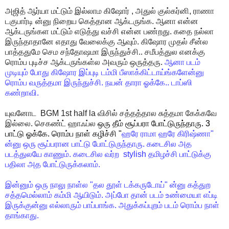
அஜித்
ஆர்யா
மட்டும்
இல்லாம
கிஷோர்
,
அதுல்
குல்கர்னி
,
ராணா
டகுபார்டி
ன்னு
நிறைய
கெத்தான
ஆக்டருங்க
.
ஆனா
என்ன
ஆக்டருங்கள
மட்டும்
எடுத்து
வச்சி
என்ன
பண்றது
.
கதை
நல்லா
இருந்தாதானே
எதாது
வேலைக்கு
ஆவும்
.
கிஷோர
முதல்
சீன்ல
பாத்ததுமே
செம
சந்தோஷமா
இருந்துச்சி
..
சமீபத்துல
எனக்கு
ரொம்ப
புடிச்ச
ஆக்டருங்கள்ல
அவரும்
ஒருத்தரு
.
ஆனா
படம்
முடியும்
போது
கிஷோர
இப்புடி
டம்மி
பீஸாக்கிட்டாய்ங்களேன்னு
ரொம்ப
வருத்தமா
இருந்துச்சி
.
நயன்
தாரா
ஓக்கே
..
டாப்ஸி
கண்றாவி
.
யுவனோட
BGM 1st half la
விசில்
சத்தத்தால
சுத்தமா
கேக்கவே
இல்லை
.
செகண்ட்
ஹாஃப்ல
ஒரு
தீம்
சூப்பரா
போட்டுருந்தாரு
. 3
பாட்டு
ஓக்கே
.
ரொம்ப
நாள்
கழிச்சி
"
ஹரே
ராமா
ஹரே
கிரிஷ்ணா
"
ன்னு
ஒரு
சூப்பரான
பாட்டு
போட்டுருந்தாரு
.
கடைசில
அத
படத்துலயே
காணும்
.
கடைசில
வர்ற
stylish
தமிழச்சி
பாட்டுக்கு
பதிலா
அத
போட்டுருக்கலாம்
.
இன்னும்
ஒரு
நாலு
நாள்ல
"
தல
தூள்
டக்கருடோய்
"
ன்னு
கத்துற
சத்தமெல்லாம்
கம்மி
ஆயிடும்
.
அப்போ
தான்
படம்
உண்மையா
எப்டி
இருக்குன்னு
எல்லாரும்
பாப்பாங்க
.
அதுக்கப்புறம்
படம்
ரொம்ப
நாள்
தாங்காது
.