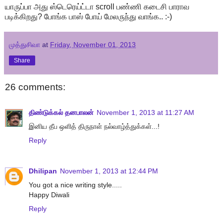
யாருப்பா
அது
ஸ்டெரெய்ட்டா
scroll
பண்ணி
கடைசி
பாராவ
படிக்கிறது
?
போங்க
பாஸ்
போய்
மேலருந்து
வாங்க
.. :-)
முத்துசிவா
at
Friday, November 01, 2013
Share
26 comments:
திண்டுக்கல் தனபாலன்
November 1, 2013 at 11:27 AM
இனிய தீப ஒளித் திருநாள் நல்வாழ்த்துக்கள்...!
Reply
Dhilipan
November 1, 2013 at 12:44 PM
You got a nice writing style.....
Happy Diwali
Reply