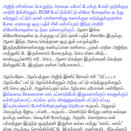
அஜித்
ரசிகர்கள
பொறுத்த
அளவுல
ஃபோட்டோக்கு
போஸ்
குடுக்குற
மாதிரி
நிக்கிறதும்
, BGM
போட்டுக்கிட்டு
ஸ்லோ
மோஷன்ல
நடந்து
வர்றதும்
மட்டும்
தான்
மாஸ்ஸுன்னு
கணக்குல
எடுத்துக்குறாங்க
போல
.
எதாவது
ஒரு
பஞ்ச்
சீன்
வச்சப்புறம்
இந்த
மாதிரி
ஸ்லோமோஷன்ல
நடந்தா
நல்லாருக்கும்
.
ஆனா
இங்க
ஸ்லோமோஷன்ல
நடக்குறது
மட்டும்
தான்
பஞ்ச்
சீனாவே
இருக்கு
.
ஆனா
இந்த
அளவு
கெத்தான
ஒரு
லுக்
யாருக்குமே
இருந்ததில்லைங்கறது
கண்டிப்பான
உண்மை
.
முதல்
பாதில
அஜித்த
பாத்துகிட்டே
இருக்கலாம்
போலருக்கு
.
செம
ஸ்டைலிஷ்
...
காஸ்டியூம்ஸூம்
சரி
..
செம
..
ஆனா
கெத்தா
இருக்கவன்
வெத்தா
நின்னுகிட்டே
இருந்தா
என்ன
ப்ரயோசனம்
...
ஆரம்பதோட
ஆரம்பத்துல
அஜித்
இண்ட்ரோவும்
சரி
"
அட்டடடா
ஆரம்பமே
"
பாட்டு
ஆரம்பிக்கிறதும்
அந்த
பாட்டு
எடுத்துருக்கதும்
சரி
செம
சூப்பர்
.
அதுக்கப்புறம்
நம்ம
ஆர்யாவ
ஃபோகஸ்
பண்றோம்
.
இவ்வளவு
கேவலமான
லவ்
ஃப்ளாஷ்பேக்
இதுவரைக்கும்
எவனுக்கும்
வச்சிருக்கமாட்டாய்ங்க
.
நம்ம
விஷ்ணுவர்தன்
மட்டும்
எப்புடி
இப்டியெல்லாம்
யோசிக்கிறாருன்னு
தெரியல
கருமம்
.
அதுவும்
அவருக்கு
ஜோடி
டாப்ஸி
...
கருமம்
...
ரெண்டும்
சேந்து
பண்ற
லவ்வுல
நமக்கு
மண்டை
வெடிச்சி
போயிருது
.
அதவிட
கொடுமை
என்
பக்கத்துல
இருந்த
ஒருத்தன்
இதுங்க
லவ்வ
பாத்து
"
வாவ்
..
வாவ்
"
ன்னு
அடிக்கடி
சொல்லிக்கிட்டே
இருந்தான்
.
கண்றாவி
..
நீயெல்லாம்