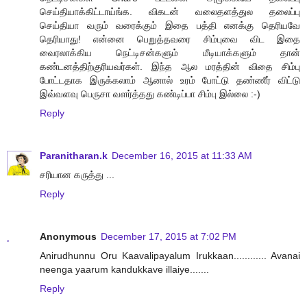
செய்தியாக்கிட்டாய்ங்க. விகடன் வலைதளத்துல தலைப்பு
செய்தியா வரும் வரைக்கும் இதை பத்தி எனக்கு தெரியவே
தெரியாது! என்னை பெறுத்தவரை சிம்புவை விட இதை
வைரலாக்கிய நெட்டிசன்களும் மீடியாக்களும் தான்
கண்டனத்திற்குரியவர்கள். இந்த ஆல மரத்தின் விதை சிம்பு
போட்டதாக இருக்கலாம் ஆனால் உரம் போட்டு தண்ணீர் விட்டு
இவ்வளவு பெருசா வளர்த்தது கண்டிப்பா சிம்பு இல்லை :-)
Reply
Paranitharan.k
December 16, 2015 at 11:33 AM
சரியான கருத்து ...
Reply
Anonymous
December 17, 2015 at 7:02 PM
Anirudhunnu Oru Kaavalipayalum Irukkaan............ Avanai
neenga yaarum kandukkave illaiye.......
Reply