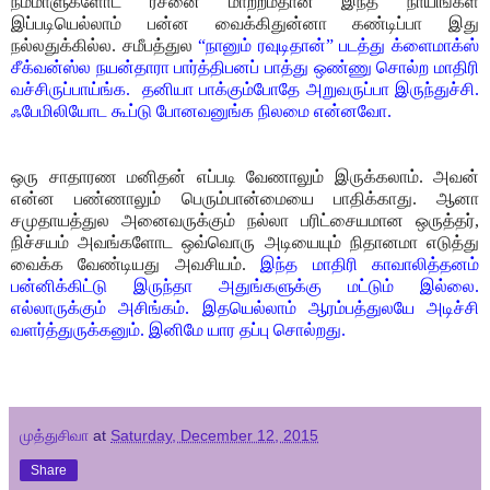
நம்மாளுகளோட ரசனை மாற்றம்தான் இந்த நாயிங்கள
இப்படியெல்லாம் பன்ன வைக்கிதுன்னா கண்டிப்பா இது
நல்லதுக்கில்ல. சமீபத்துல
“நானும் ரவுடிதான்” படத்து க்ளைமாக்ஸ்
சீக்வன்ஸ்ல நயன்தாரா பார்த்திபனப் பாத்து ஒண்ணு சொல்ற மாதிரி
வச்சிருப்பாய்ங்க. தனியா பாக்கும்போதே அறுவருப்பா இருந்துச்சி.
ஃபேமிலியோட கூப்டு போனவனுங்க நிலமை என்னவோ.
ஒரு சாதாரண மனிதன் எப்படி வேணாலும் இருக்கலாம். அவன்
என்ன பண்ணாலும் பெரும்பான்மையை பாதிக்காது. ஆனா
சமுதாயத்துல அனைவருக்கும் நல்லா பரிட்சையமான ஒருத்தர்,
நிச்சயம் அவங்களோட ஒவ்வொரு அடியையும் நிதானமா எடுத்து
வைக்க வேண்டியது அவசியம்.
இந்த மாதிரி காவாலித்தனம்
பன்னிக்கிட்டு இருந்தா அதுங்களுக்கு மட்டும் இல்லை.
எல்லாருக்கும் அசிங்கம். இதயெல்லாம் ஆரம்பத்துலயே அடிச்சி
வளர்த்துருக்கனும். இனிமே யார தப்பு சொல்றது.
முத்துசிவா
at
Saturday, December 12, 2015
Share