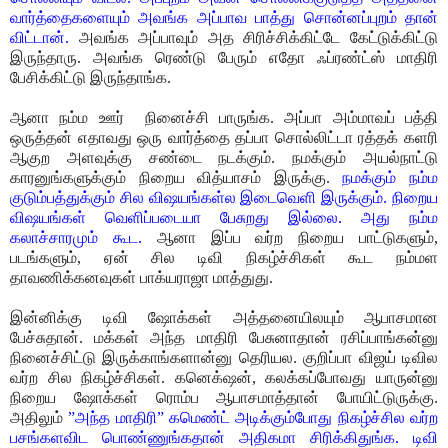
வார்த்தைகளையும் அவங்க அப்பாவ பாத்து சொன்னப்புறம் தான்
விட்டான்.
அவங்க அப்பாவும் அத சிரிச்சிக்கிட்டே கேட்டுக்கிட்டு
இருந்தாரு. அவங்க ரெண்டு பேரும் எதோ ஃப்ரண்ட்ஸ் மாதிரி
பேசிக்கிட்டு இருந்தாங்க.
ஆனா நம்ம ஊர் நினைச்சி பாருங்க. அப்பா அம்மாவப் பத்தி
ஒருத்தன் எதாவது ஒரு வார்த்தை தப்பா சொல்லிட்டா ரத்தக் களரி
ஆகுற அளவுக்கு சண்டை நடக்கும். நமக்கும் அயல்நாட்டு
காரனுங்களுக்கும் நிறைய வித்யாசம் இருக்கு.
நமக்கும் நம்ம
குடும்பத்துக்கும் சில விஷயங்கள்ல இடைவெளி இருக்கும். நிறைய
விஷயங்கள் வெளிப்படையா பேசுறது இல்லை. அது நம்ம
கலாச்சாரமும் கூட.
ஆனா இப்ப வர்ற நிறைய பாட்டுகளும்,
படங்களும், ஏன் சில டிவி நிகழ்ச்சிகள் கூட நம்மள
தாவணிக்கனவுகள் பாக்யராஜா மாத்துது.
இன்னிக்கு டிவி ஷோக்கள் அத்தனையிலயும் ஆபாசமான
பேச்சுதான். மக்கள் அந்த மாதிரி பேசுனாதான் ரசிப்பாங்கன்னு
நினைச்சிட்டு இருக்காங்களான்னு தெரியல. குறிப்பா விஜய் டிவில
வர்ற சில நிகழ்ச்சிகள். கனெக்‌ஷன், கலக்கப்போவது யாருன்னு
நிறைய ஷோக்கள் ரொம்ப ஆபாசமாத்தான் போயிட்டுருக்கு.
அதிலும்
”அந்த மாதிரி” கமெண்ட் அடிக்கும்போது நிகழ்ச்சில வர்ற
பசங்களவிட பொண்ணுங்கதான் அதிகமா சிரிக்கிதுங்க. டிவி