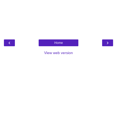
‹
›
Home
View web version