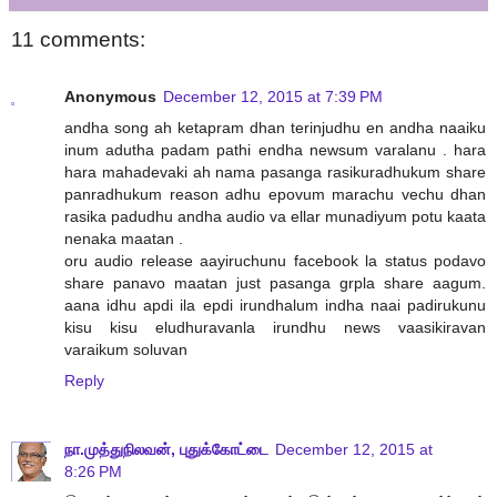
11 comments:
Anonymous
December 12, 2015 at 7:39 PM
andha song ah ketapram dhan terinjudhu en andha naaiku
inum adutha padam pathi endha newsum varalanu . hara
hara mahadevaki ah nama pasanga rasikuradhukum share
panradhukum reason adhu epovum marachu vechu dhan
rasika padudhu andha audio va ellar munadiyum potu kaata
nenaka maatan .
oru audio release aayiruchunu facebook la status podavo
share panavo maatan just pasanga grpla share aagum.
aana idhu apdi ila epdi irundhalum indha naai padirukunu
kisu kisu eludhuravanla irundhu news vaasikiravan
varaikum soluvan
Reply
நா.முத்துநிலவன், புதுக்கோட்டை
December 12, 2015 at
8:26 PM