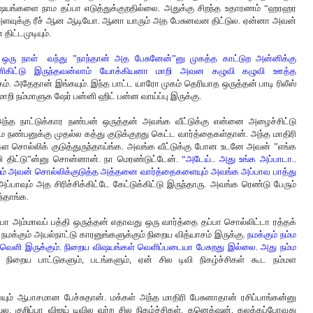
யங்களை நாம தப்பா எடுத்துக்குறதில்லை. அதுக்கு சிறந்த உதாரணம் “ஹரஹர
ளவுக்கு ரீச் ஆன ஆடியோ. ஆனா யாரும் அத பேசுனவன திட்டுல. ஏன்னா அவன்
ிட்டமுடியும்.
 நாள் வந்து ”நாந்தான் அத பேசுனேன்”னு முகத்த காட்டுற அன்னிக்கு
ிகிட்டு இருந்தவன்லாம் யோக்கியனா மாறி அவன கழுவி கழுவி ஊத்த
. அதேதான் இங்கயும். இந்த பாட்ட யாரோ முகம் தெரியாத ஒருத்தன் பாடி ரிலீஸ்
ாறி நம்மாளுக ஷேர் பன்னி ஹிட் பன்ன வாய்ப்பு இருக்கு.
ந்த நாட்டுக்கார நண்பன் ஒருத்தன் அவங்க வீட்டுக்கு என்னை அழைச்சிட்டு
நண்பனுக்கு முதல்ல கத்து குடுக்குறது கெட்ட வார்த்தைகள்தான். அந்த மாதிரி
ள சொல்லிக் குடுத்துருந்தாய்ங்க. அவங்க வீட்டுக்கு போன உடனே அவன் ”எங்க
 திட்டு”ன்னு சொன்னான். நா மெரண்டுட்டேன்.
“அடேய்.. அது உங்க அப்பாடா..
ுறம் அவன் சொல்லிக்குடுத்த அத்தனை வார்த்தைகளையும் அவங்க அப்பாவ பாத்து
பாவும் அத சிரிச்சிக்கிட்டே கேட்டுக்கிட்டு இருந்தாரு. அவங்க ரெண்டு பேரும்
ந்தாங்க.
ா அம்மாவப் பத்தி ஒருத்தன் எதாவது ஒரு வார்த்தை தப்பா சொல்லிட்டா ரத்தக்
மக்கும் அயல்நாட்டு காரனுங்களுக்கும் நிறைய வித்யாசம் இருக்கு.
நமக்கும் நம்ம
டைவெளி இருக்கும். நிறைய விஷயங்கள் வெளிப்படையா பேசுறது இல்லை. அது நம்ம
ிறைய பாட்டுகளும், படங்களும், ஏன் சில டிவி நிகழ்ச்சிகள் கூட நம்மள
ம் ஆபாசமான பேச்சுதான். மக்கள் அந்த மாதிரி பேசுனாதான் ரசிப்பாங்கன்னு
ல. குறிப்பா விஜய் டிவில வர்ற சில நிகழ்ச்சிகள். கனெக்‌ஷன், கலக்கப்போவது