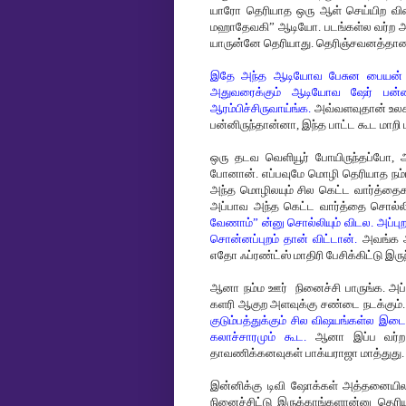
யாரோ தெரியாத ஒரு ஆள் செய்யிற விஷ
மஹாதேவகி” ஆடியோ. படங்கள்ல வர்ற அ
யாருன்னே தெரியாது. தெரிஞ்சவனத்தான த
இதே அந்த ஆடியோவ பேசுன பையன் ஒரு
அதுவரைக்கும் ஆடியோவ ஷேர் பன்ன
ஆரம்பிச்சிருவாய்ங்க.
அவ்வளவுதான் உலகம்
பன்னிருந்தான்னா, இந்த பாட்ட கூட மாறி ம
ஒரு தடவ வெளியூர் போயிருந்தப்போ, அ
போனான். எப்பவுமே மொழி தெரியாத நம்ம 
அந்த மொழிலயும் சில கெட்ட வார்த்தைக
அப்பாவ அந்த கெட்ட வார்த்தை சொல்லி
வேணாம்” ன்னு சொல்லியும் விடல. அப்ப
சொன்னப்புறம் தான் விட்டான்.
அவங்க அப்
எதோ ஃப்ரண்ட்ஸ் மாதிரி பேசிக்கிட்டு இரு
ஆனா நம்ம ஊர் நினைச்சி பாருங்க. அப்ப
களரி ஆகுற அளவுக்கு சண்டை நடக்கும். ந
குடும்பத்துக்கும் சில விஷயங்கள்ல இ
கலாச்சாரமும் கூட.
ஆனா இப்ப வர்ற ந
தாவணிக்கனவுகள் பாக்யராஜா மாத்துது.
இன்னிக்கு டிவி ஷோக்கள் அத்தனையிலயு
நினைச்சிட்டு இருக்காங்களான்னு தெரிய