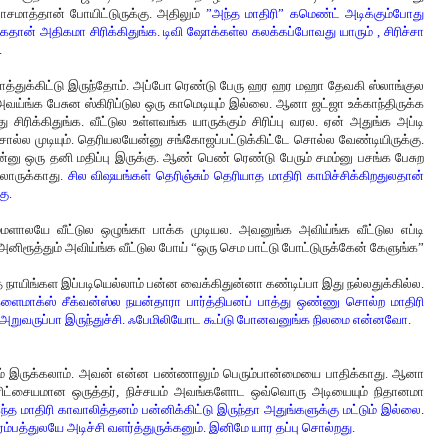
மாத்தான் போயிட்டுருக்கு. அதிலும்
”அந்த மாதிரி” கமெண்ட் அடிக்கும்போது
தான் அதிகமா சிரிக்கிதுங்க. டிவி ஷோக்கள்ல கலக்கப்போவது யாரும் , சிரிச்சா
.
பாத்துக்கிட்டு இருந்தோம். அப்போ ரெண்டு பேரு ஹர ஹர மஹா தேவகி ஸ்லாங்குல
வய்ங்க பேசுன ஸ்கிரிப்டுல ஒரு காமெடியும் இல்லை. ஆனா ஜட்ஜா உக்காந்திருக்க
்து சிரிக்கிதுங்க. வீட்டுல உள்ளவங்க யாருக்கும் சிரிப்பு வரல. ஏன் அதுங்க அப்டி
சொல்ல முடியும். தெரியலயேன்னு சங்கோஜப்பட்டுக்கிட்டே சொல்ல வேண்டியிருக்கு.
னு ஒரு தனி மதிப்பு இருக்கு. ஆண் பெண் ரெண்டு பேரும் சமம்னு பசங்க பேசுற
லாருக்காது.
சில விஷயங்கள் தெரிஞ்சும் தெரியாத மாதிரி காமிச்சிக்கிறதுலதான்
ு.
ம்மளாலயே வீட்டுல ஒழுங்கா பாக்க முடியல. அவனுங்க அவிய்ங்க வீட்டுல எப்டி
் அனிரூத்தும் அவிய்ங்க வீட்டுல போய் “ஒரு செம பாட்டு போட்டுருக்கேன் கேளுங்க”
ாயிங்கள இப்படியெல்லாம் பன்ன வைக்கிதுன்னா கண்டிப்பா இது நல்லதுக்கில்ல.
க்ளைமாக்ஸ் சீக்வன்ஸ்ல நயன்தாரா பார்த்திபனப் பாத்து ஒண்ணு சொல்ற மாதிரி
ே அறுவருப்பா இருந்துச்சி. ஃபேமிலியோட கூப்டு போனவனுங்க நிலமை என்னவோ.
் இருக்கலாம். அவன் என்ன பண்ணாலும் பெரும்பான்மையை பாதிக்காது. ஆனா
ரிட்சையமான ஒருத்தர், நிச்சயம் அவங்களோட ஒவ்வொரு அடியையும் நிதானமா
ந்த மாதிரி காவாலித்தனம் பன்னிக்கிட்டு இருந்தா அதுங்களுக்கு மட்டும் இல்லை.
ம்பத்துலயே அடிச்சி வளர்த்துருக்கனும். இனிமே யார தப்பு சொல்றது.