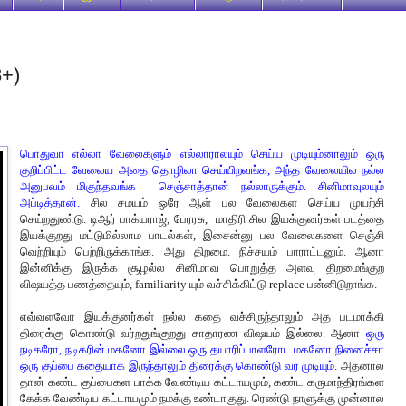
8+)
பொதுவா எல்லா வேலைகளும் எல்லாராலயும் செய்ய முடியும்னாலும் ஒரு
குறிப்பிட்ட வேலைய அதை தொழிலா செய்யிறவங்க, அந்த வேலையில நல்ல
அனுபவம் மிகுந்தவங்க செஞ்சாத்தான் நல்லாருக்கும். சினிமாவுலயும்
அப்டித்தான்.
சில சமயம் ஒரே ஆள் பல வேலைகள செய்ய முயற்சி
செய்றதுண்டு. டிஆர் பாக்யராஜ், பேரரசு, மாதிரி சில இயக்குனர்கள் படத்தை
இயக்குறது மட்டுமில்லாம பாடல்கள், இசைன்னு பல வேலைகளை செஞ்சி
வெற்றியும் பெற்றிருக்காங்க. அது திறமை. நிச்சயம் பாராட்டனும். ஆனா
இன்னிக்கு இருக்க சூழல்ல சினிமாவ பொறுத்த அளவு திறமைங்குற
விஷயத்த பணத்தையும், familiarity யும் வச்சிக்கிட்டு replace பன்னிடுறாங்க.
எவ்வளவோ இயக்குனர்கள் நல்ல கதை வச்சிருந்தாலும் அத படமாக்கி
திரைக்கு கொண்டு வர்றதுங்குறது சாதாரண விஷயம் இல்லை. ஆனா
ஒரு
நடிகரோ, நடிகரின் மகனோ இல்லை ஒரு தயாரிப்பாளரோட மகனோ நினைச்சா
ஒரு குப்பை கதையாக இருந்தாலும் திரைக்கு கொண்டு வர முடியும்.
அதனால
தான் கண்ட குப்பைகள பாக்க வேண்டிய கட்டாயமும், கண்ட கருமாந்திரங்கள
கேக்க வேண்டிய கட்டாயமும் நமக்கு உண்டாகுது. ரெண்டு நாளுக்கு முன்னால