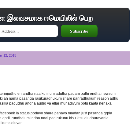
ை இலவசமாக ஈமெயிலில் பெற
r 12, 2015
terinjudhu en andha naaiku inum adutha padam pathi endha newsum
aki ah nama pasanga rasikuradhukum share panradhukum reason adhu
sika padudhu andha audio va ellar munadiyum potu kaata nenaka
 facebook la status podavo share panavo maatan just pasanga grpla
a epdi irundhalum indha naai padirukunu kisu kisu eludhuravanla
aikum soluvan