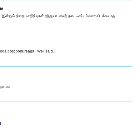
d...
ன். இன்னும் நிறைய எதிர்ப்புகள் தந்து பாடலைத் தடைசெய்யும்வரை விடக்கூடாது.
Yoda post podureaga.. Well said..
ஜென்மம்
M