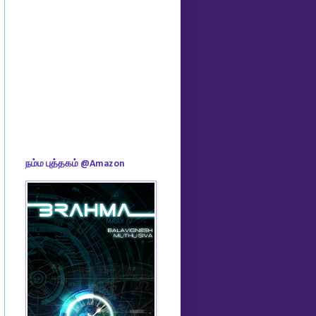
நம்ம புத்தகம் @Amazon