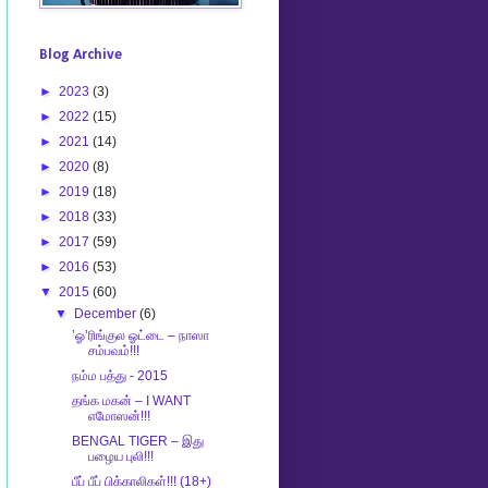
Blog Archive
►
2023
(3)
►
2022
(15)
►
2021
(14)
►
2020
(8)
►
2019
(18)
►
2018
(33)
►
2017
(59)
►
2016
(53)
▼
2015
(60)
▼
December
(6)
’ஓ’ரிங்குல ஓட்டை – நாஸா
சம்பவம்!!!
நம்ம பத்து - 2015
தங்க மகன் – I WANT
எமோஸன்!!!
BENGAL TIGER – இது
பழைய புலி!!!
பீப் பீப் பிக்காலிகள்!!! (18+)