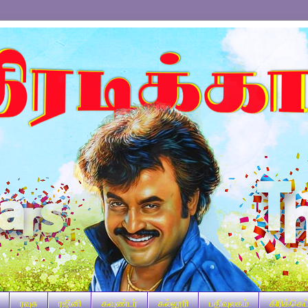
ரவுசு
ரஜினி
கவுண்டர்
கல்லூரி
பதிவுலகம்
கிரிக்கெட