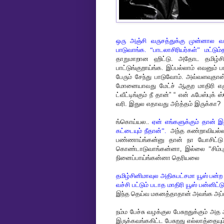
ஒரு அஞ்சி வருசத்துக்கு முன்னால வரை
பாடுவாங்க. “பாடலாசிரியர்கள்” மட்டும
தாறுமாறான ஹிட்டு. அதோட தமிழ்சினி
பாட்டுங்குறாய்ங்க. இப்பல்லாம் எவனும
பேரும் சேந்து பாடுவோம். அவ்வளவுதா
மோனையாவது மேட்ச் ஆகுற மாதிரி எழுத
ட்வீட்டிங்கும் நீ தான்” “ என் ஃபேஸ்புக்
வரி. இதுல எதாவது அர்த்தம் இருக்கா?
ங்கொய்யல..
ஏன் எங்களுக்கும் தான் இத
கட்டையும் நீதான்”.
அந்த கண்றாவியல்லாம
பண்ணாய்ங்கன்னு தான் நா யோசிட்டு
கொண்டாடுவாங்கன்னா, இல்லை ”சிம்பு 
நினைப்பாய்ங்கன்னா தெரியலை
தமிழ்சினிமாவுல அதிகபட்சமா யூஸ் பன்ற
வச்சி பட்டும் படாத மாதிரி யூஸ் பன்னிட்ட
இந்த தெய்வ மகனத்தாதான் அவங்க அப்ப ஒ
நம்ம பேச்சு வழக்குல பேசுறதுக்கும் அத
இருக்கவங்ககிட்ட பேசுறது எல்லாத்தையும