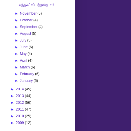
பத்துலட்சம் பத்தாதேடா!!!
►
November
(5)
►
October
(4)
►
September
(4)
►
August
(5)
►
July
(5)
►
June
(6)
►
May
(4)
►
April
(4)
►
March
(6)
►
February
(6)
►
January
(5)
►
2014
(45)
►
2013
(44)
►
2012
(56)
►
2011
(47)
►
2010
(25)
►
2009
(12)