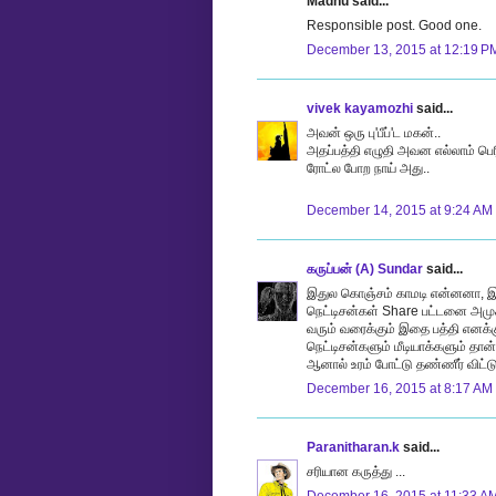
Madhu said...
Responsible post. Good one.
December 13, 2015 at 12:19 P
vivek kayamozhi
said...
அவன் ஒரு பு'பீப்'ட மகன்..
அதப்பத்தி எழுதி அவன எல்லாம் பெ
ரோட்ல போற நாய் அது..
December 14, 2015 at 9:24 AM
கருப்பன் (A) Sundar
said...
இதுல கொஞ்சம் காமடி என்னனா, இத
நெட்டிசன்கள் Share பட்டனை அமுக
வரும் வரைக்கும் இதை பத்தி எனக
நெட்டிசன்களும் மீடியாக்களும் தா
ஆனால் உரம் போட்டு தண்ணீர் விட்டு
December 16, 2015 at 8:17 AM
Paranitharan.k
said...
சரியான கருத்து ...