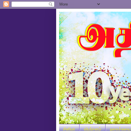
சினிமா
விமர்சனம்
நகைச்சுவை