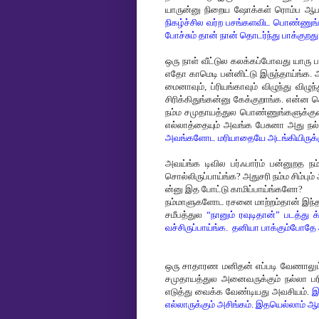
யாருன்னு நிறைய ஷோக்கள் ரொம்ப ஆபாச
நிகழ்ச்சில வர்ற பசங்களவிட பொண்ணுங்க
போச்சும் தான் நான் தொடர்ந்து பாக்குறது
ஒரு நாள் வீட்டுல கலக்கப்போவது யாரு 
எதோ காமெடி பன்னிட்டு இருந்தாய்ங்க. அ
மைனாவும், ப்ரியங்காவும் விழுந்து விழுந
சிரிக்கிதுங்கன்னு கேக்குறாங்க. என்ன 
நம்ம சமுதாயத்துல பொண்ணுங்களுக்குன்
எல்லாத்தையும் அவங்க பேசுனா அது நல்
அவங்களோட மரியாதையே அடங்கியிருக்க
அவய்ங்க டிவில பர்ஃபார்ம் பன்னுறத ந
சொல்லிருப்பாய்ங்க? அதுசரி நம்ம சிம்பும
ன்னு இத போட்டு காமிப்பாய்ங்களோ?
நம்மாளுகளோட ரசனை மாற்றம்தான் இந்த ந
சமீபத்துல
“நானும் ரவுடிதான்” படத்து 
வச்சிருப்பாய்ங்க. தனியா பாக்கும்போத
ஒரு சாதாரண மனிதன் எப்படி வேணாலும
சமுதாயத்துல அனைவருக்கும் நல்லா ப
எடுத்து வைக்க வேண்டியது அவசியம்.
இ
எல்லாருக்கும் அசிங்கம். இதயெல்லாம் ஆர