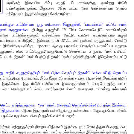
அனிரூத் இசையில சிம்பு எழுதி பீப் சாங்குன்னு ஒண்ணு ரிலீஸ்
பன்னிருக்கானுங்க. இதுவரை அந்த பாட்ட நீங்க கேக்கலன்னா ரொம்ப
சந்தோஷம். இதுக்கப்புறமும் கேக்காதீங்க.
க்கும் பாட்டுன்னா ஒரு மரியாதை இருந்துச்சி. ”பாடகர்கள்” மட்டும் தான்
்தான் எழுதுவாங்க.
திடீர்னு வந்துச்சி “Y This கொலைவெறி”.. உலகமெங்கும்
மா பாட்டுங்களுக்கும் வச்சாய்ங்க வேட்டு. வாயில வர்றதெல்லாம் எழுதி
் பாடகர்கள பாடவிடுறதே இல்லை. நான் மீசிக்.. என் நண்பன் எழுதுவான். ரெண்டு
ன் இன்னிக்கு டீலிங்கு. “poetu” ஆவது பரவால்ல கொஞ்சம் டீசண்ட்டா எதுகை
ுறான். சிம்பு பாட்டெழுதுறேன்னு
போட்டு கொல்றான் பாருங்க. “என் ட்விட்டர்
 ஸ்டேட்டஸ் நீதான்” “என் பேஸ்டு நீ தான்” “என் ப்ரஷ்ஷூ நீதான்” இதெல்லாம் பாட்டு
ு மாதிரி எழுதத்தெரியும் “என் பிஞ்ச செருப்பும் நீதான்” “எங்க வீட்டு தொடப்ப
் எப்டியோ போகட்டும். இப்ப இந்த பீப் சாங்க என்ன நினைச்சி இவய்ங்க ரிலீஸ்
 இருக்கேன். இத ரிலீஸ் பன்னோன இளைஞர்கள்லாம் அப்டியே இந்த பாட்ட
செம கெத்துடோய் கெட்ட வார்த்தையெல்லாம் பேசுறாருடோய்”ன்னு எல்லாரும்
 கெட்ட வார்த்தைன்னா “தா’ தான். அதையும் கொஞ்சம் உச்சரிப்ப ஏத்த இறக்கமா
ு இருக்காங்க.
ஆனா இந்த நாய் பன்னிருக்கது என்னன்னா அருவருப்போட உச்சம்.
வ்வொரு மேடையிலயும் தூக்கி வச்சி பேசுறார்.
 அச்சுல ஏத்துறதுக்கும் நிறைய வித்யாசம் இருக்கு. நாம கோவத்துல பேசுறது, கூட
் அப்படியே எழுத முடியாது. நம்ம ஊர் வழக்கங்களுக்கு இதெல்லாம் ஒத்துவராதுற்