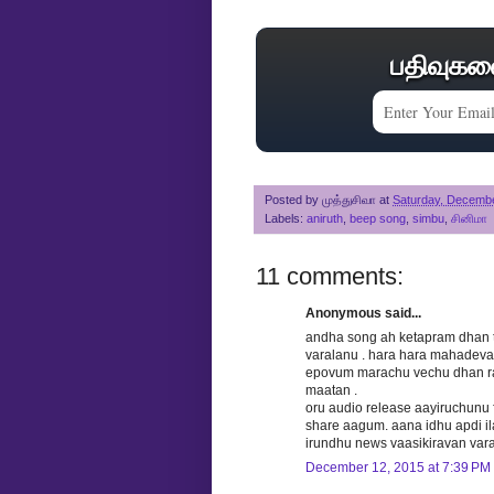
பதிவுகள
Posted by
முத்துசிவா
at
Saturday, Decembe
Labels:
aniruth
,
beep song
,
simbu
,
சினிமா
11 comments:
Anonymous said...
andha song ah ketapram dhan 
varalanu . hara hara mahadev
epovum marachu vechu dhan ra
maatan .
oru audio release aayiruchunu
share aagum. aana idhu apdi il
irundhu news vaasikiravan var
December 12, 2015 at 7:39 PM