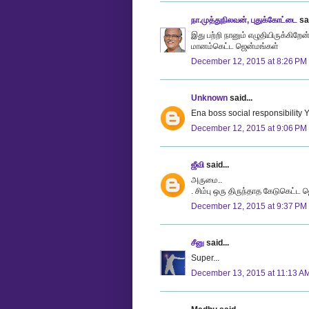
நா.முத்துநிலவன், புதுக்கோட்டை
sai
இது பற்றி நானும் எழுதியிருக்கிறே
மானம்கெட்ட ஜென்மங்கள்
December 12, 2015 at 8:26 PM
Unknown
said...
Ena boss social responsibility 
December 12, 2015 at 9:06 PM
ஜீவி
said...
அருமை..
. சிம்பு ஒரு திருந்தாத கேடுகெட்ட 
December 12, 2015 at 9:37 PM
சீனு
said...
Super...
December 13, 2015 at 11:13 A