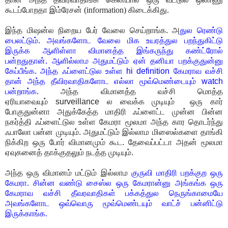
கூடப்போறதா இம்ரேசன் (information) கிடைக்கிது.
இந்த மிஷன்ல நிறைய பேர் வேலை செய்றாங்க. அ
துல ரெண்டு
பைலட்டும். அவங்களோட வேலை மிக உயரத்துல பறந்துகிட்டு
இருக்க ஆளிள்ளா விமானத்த இங்கருந்து கண்ட்ரோல்
பன்றதுதான். ஆளில்லாம அதுமட்டும் ஏன் தனியா பறக்குதுன்னு
கேப்பீங்க. அந்த ஃப்ளைட்டுல உள்ள hi definition கேமராவ வச்சி
தான் அந்த தீவிரவாதிகளோட எல்லா மூவ்மெண்டையும் watch
பன்றாங்க.
அந்த விமானத்த வச்சி மொத்த
ஏரியாவையும் surveillance ல வைக்க முடியும் ஒரு கார்
போகுதுன்னா அதுக்கேத்த மாதிரி ஃப்ளைட்ட முன்ன பின்ன
நகர்த்தி ஃப்ளைட்டுல உள்ள கேமரா மூலமா அந்த கார தொடர்ந்து
ஃபாலோ பன்ன முடியும். அதுமட்டும் இல்லாம மிஸைல்களை தாங்கி
நிக்கிற ஒரு போர் விமானமும் கூட. தேவைப்பட்டா அதன் மூலமா
ஏவுகனைத் தாக்குதலும் நடத்த முடியும்.
அந்த ஒரு விமானம் மட்டும் இல்லாம
குருவி மாதிரி பறக்குற ஒரு
கேமரா. சின்ன வண்டு சைஸ்ல ஒரு கேமரான்னு அங்கங்க ஒரு
கேமராவ வச்சி தீவரவாதிகள் பக்கத்துல நெருங்காமையே
அவங்களோட ஒவ்வொரு மூவ்மெண்டயும் வாட்ச் பன்னிட்டு
இருக்காங்க.