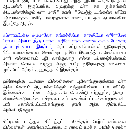
எப்பவுமே ஒரு படம் பாக்கும்போது அந்த ஹீரோ கேரக்டர்லதான்
ஆடியன்ஸ் இருப்பாங்க. அவருக்கு வர்ற சுக துக்கங்கள்
ஆடியன்ஸூக்கும் வர்ற மாதிரி தான். ரிவெஞ்ஜ் படங்கள்ல ஹீரோ
பழிவாங்குறத justify பன்றதுக்காக கண்டிப்பா ஒரு ஃப்ளாஷ்பேக்
இருந்தே ஆகும்.
ஃப்ளாஷ்பேக்ல அம்மாவோ, தங்கச்சியோ, காதலியோ ஹீரோமேல
ரொம்ப அன்பா இருப்பாங்க. ஹீரோ எந்த சண்டைக்கும் போகாத
நல்ல புள்ளையா இருப்பார்.
அப்ப வர்ற வில்லன்கள் ஹீரோவுக்கு
பிரியமானவங்களை கொன்னுட ஹீரோ ரிவெஞ்ஜ் நாகேஸ்வராவா
மாறி எல்லாரையும் பழி வாங்குவாரு. எல்லா ஃப்ளாஷ்பேக்லயும்
அவங்க சொல்ல வர்றது அந்த உயிர் ஹீரோவுக்கு எவ்வளவு
முக்கியம் அப்டிங்குறதாத்தான் இருக்கும்.
ஹீரோவுக்கு படத்துல வில்லன்களை பழிவாங்குறதுக்காக வர்ற
அதே கோவம் ஆடியன்ஸூக்கும் வந்துச்சின்னா படம் ஹிட்டு.
இல்லைன்னா மட்டை. அந்த ஃபீல கொண்டு வர்றதுக்கு நிறைய
மெனக்கெடுவாங்க. எத்தனை பேர் கொல்லப்பட்டாங்கங்குறத விட
யார் கொல்லப்பட்டாங்கங்குறது தான் அந்த இம்பேக்ட்ட
அதிகப்படுத்தும்.
சிட்டிசன் படத்துல கிட்டத்தட்ட 500க்கும் மேற்பட்டவங்களை
வில்லன்கள் கொன்னுருப்பாங்க. ஆனாலும் நமக்கு அஜித் சொல்ற