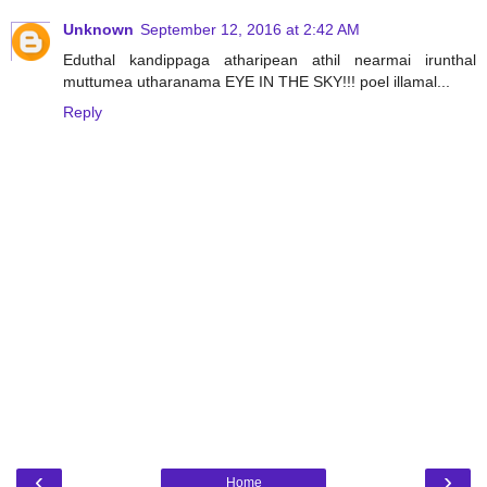
Unknown
September 12, 2016 at 2:42 AM
Eduthal kandippaga atharipean athil nearmai irunthal
muttumea utharanama EYE IN THE SKY!!! poel illamal...
Reply
‹
›
Home