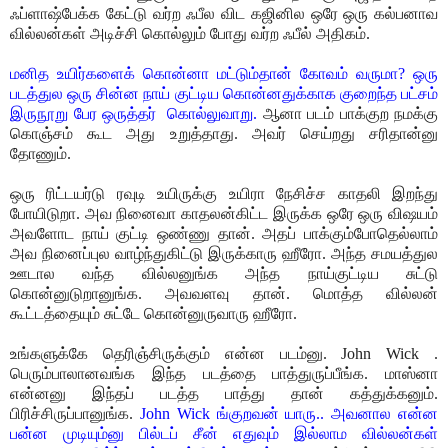
ஃப்ளாஷ்பேக்க கேட்டு வர்ற ஃபீல விட கஜினில ஒரே ஒரு கல்பனாவ
வில்லன்கள் அடிச்சி கொல்லும் போது வர்ற ஃபீல் அதிகம்.
மனித உயிர்களைக் கொன்னா மட்டும்தான் கோவம் வருமா? ஒரு
படத்துல ஒரு சின்ன நாய் குட்டிய கொன்னதுக்காக குறைந்த பட்சம்
இருநூறு பேர ஒருத்தர் கொல்லுவாறு.
ஆனா படம் பாக்குற நமக்கு
கொஞ்சம் கூட அது உறுத்தாது. அவர் செய்றது சரிதான்னு
தோணும்.
ஒரு ரிட்டயர்டு ரவுடி உயிருக்கு உயிரா நேசிச்ச காதலி இறந்து
போயிடுறா. அவ நினைவா காதலன்கிட்ட இருக்க ஒரே ஒரு விஷயம்
அவளோட நாய் குட்டி ஒண்ணு தான். அதப் பாக்கும்போதெல்லாம்
அவ நினைப்புல வாழ்ந்துகிட்டு இருக்காரு ஹீரோ. அந்த சமயத்துல
ஊடால வந்த வில்லனுங்க அந்த நாய்குட்டிய சுட்டு
கொன்னுடுறானுங்க. அவவளவு தான். மொத்த வில்லன்
கூட்டத்தையும் சுட்டே கொன்னுருவாரு ஹீரோ.
உங்களுக்கே தெரிஞ்சிருக்கும் என்ன படம்னு. John Wick .
பெரும்பாலானவங்க இந்த படத்தை பாத்துருப்பீங்க. மாஸ்னா
என்னனு இந்தப் படத்த பாத்து தான் கத்துக்கனும்.
பிரிச்சிருப்பானுங்க.
John Wick ங்குறவன் யாரு.. அவனால என்ன
பன்ன முடியும்னு பில்டப் சீன் எதுவும் இல்லாம வில்லன்கள்