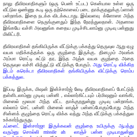
நாலு தீவிரவாதிகளும் (ஒரு பெண் உட்பட) கென்யால உள்ள ஒரு
வீட்டுல ஒண்ணு கூடி ஒரு தற்கொலைப் படை தாக்குதலுக்கு ப்ளான்
பன்றாங்க. இதை நடக்க விடக்கூடாது. இவ்வளவு க்ளோஸா அந்த
தீவிரவாதிகளை நெருங்குனதும் இந்த நேரத்துலதான். அதனால
இங்கயே வச்சி அவனுங்க கதைய முடிச்சிடலாம்னு முடிவு பன்னுது
மிலிட்டரி.
தீவிரவாதிகள் தங்கியிருக்க வீட்டுக்கு பக்கத்து தெருவுல ஆறு ஏழு
வயசு மதிக்கத்தக்க ஒரு குழந்தை இருக்கு. தினமும் அவங்க
அம்மா ரொட்டி சுட்டு தர, இந்த அஞ்சு வயசு குழந்தை அதை
தெருவுல வச்சி வித்துட்டு வீட்டுக்கு போகும்.
அது ரொட்டி விக்கிற
இடம் கரெக்டா தீவிரவாதிகள் தங்கியிருக்க விட்டுக்கு ரொம்ப
பக்கத்துல.
இப்படி இருக்க, மிஷன் இன்ச்சார்ஜ் லேடி தீவிரவாதிகளப் போட்டுத்
தள்ளிடலாம்னு முடிவு பன்னி , எல்லார்கிட்டயும் பர்மிஷனும் வாங்கி,
மிஸைல் மூலமா அந்த வீட்ட தாக்குறதுன்னு முடிவு பன்றாங்க.
எல்லாம் செட் பன்னி மிஸைல் லாஞ்ச் பன்னப்போகும்போது அந்த
சின்னக் குழுந்தை ரொட்டி விக்க வந்து அந்த வீட்டுக்கு பக்கத்துல
உக்கார்ந்துருது.
ஃப்ளைட் இன்சார்ஜா இருக்கவன் குழந்தை உயிருக்கு ஆபத்து
வரும்னு சொல்லி missile ah லாஞ்ச் பன்ன முடியாதுன்னு