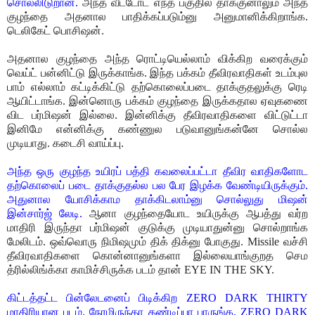
சொல்லிடுறான்.
அந்த வீட்டோட எந்த பகுதில தாக்குனாலும் அந்த
குழந்தை அதனால பாதிக்கப்படும்னு அனுமானிக்கிறாங்க.
டெலிகேட் பொசிஷன்.
அதனால குழந்தை அந்த ரொட்டியெல்லாம் விக்கிற வரைக்கும்
வெய்ட் பன்னிட்டு இருக்காங்க. இந்த பக்கம் தீவிரவாதிகள் உடம்புல
பாம் எல்லாம் கட்டிக்கிட்டு தற்கொலைப்படை தாக்குதலுக்கு ரெடி
ஆயிட்டாங்க. இன்னொரு பக்கம் குழந்தை இருக்கதால ஏவுகணை
விட பர்மிஷன் இல்லை. இன்னிக்கு தீவிரவாதிகளை விட்டுட்டா
இனிமே என்னிக்கு கண்ணுல படுவானுங்கன்னே சொல்ல
முடியாது. கடைசி வாய்ப்பு.
அந்த ஒரு குழந்த உயிரப் பத்தி கவலைப்பட்டா தீவிர வாதிகளோட
தற்கொலைப் படை தாக்குதல்ல பல பேர இழக்க வேண்டியிருக்கும்.
அதுனால யோசிக்காம தாக்கிடலாம்னு சொல்லுது மிஷன்
இன்சார்ஜ் லேடி.
ஆனா குழந்தையோட உயிருக்கு ஆபத்து வர்ற
மாதிரி இருந்தா பர்மிஷன் குடுக்கு முடியாதுன்னு சொல்றாங்க
மேலிடம். ஒவ்வொரு நிமிஷமும் திக் திக்னு போகுது. Missile வச்சி
தீவிரவாதிகளை கொன்னானுங்களா இல்லையாங்குறத செம
த்ரில்லிங்க்கா காமிச்சிருக்க படம் தான் EYE IN THE SKY.
கிட்டத்தட்ட பின்லேடனைப் பிடிக்கிற ZERO DARK THIRTY
மாதிரியான படம். நேரமிருந்தா கண்டிப்பா பாருங்க. ZERO DARK