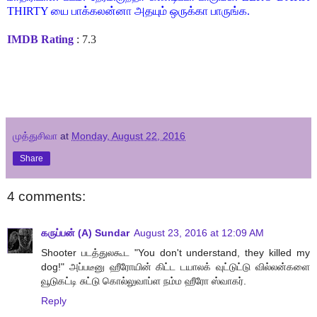
THIRTY யை பாக்கலன்னா அதயும் ஒருக்கா பாருங்க.
IMDB Rating
: 7.3
முத்துசிவா
at
Monday, August 22, 2016
Share
4 comments:
கருப்பன் (A) Sundar
August 23, 2016 at 12:09 AM
Shooter படத்துலகூட "You don't understand, they killed my
dog!" அப்படீனு ஹீரோயின் கிட்ட டயாலக் வுட்டுட்டு வில்லன்களை
வூடுகட்டி சுட்டு கொல்லுவாப்ள நம்ம ஹீரோ ஸ்வாகர்.
Reply