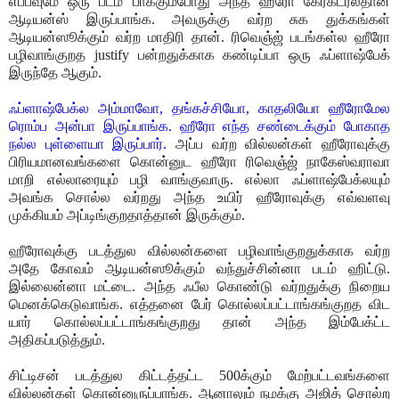
எப்பவுமே ஒரு படம் பாக்கும்போது அந்த ஹீரோ கேரக்டர்லதான்
ஆடியன்ஸ் இருப்பாங்க. அவருக்கு வர்ற சுக துக்கங்கள்
ஆடியன்ஸூக்கும் வர்ற மாதிரி தான். ரிவெஞ்ஜ் படங்கள்ல ஹீரோ
பழிவாங்குறத justify பன்றதுக்காக கண்டிப்பா ஒரு ஃப்ளாஷ்பேக்
இருந்தே ஆகும்.
ஃப்ளாஷ்பேக்ல அம்மாவோ, தங்கச்சியோ, காதலியோ ஹீரோமேல
ரொம்ப அன்பா இருப்பாங்க. ஹீரோ எந்த சண்டைக்கும் போகாத
நல்ல புள்ளையா இருப்பார்.
அப்ப வர்ற வில்லன்கள் ஹீரோவுக்கு
பிரியமானவங்களை கொன்னுட ஹீரோ ரிவெஞ்ஜ் நாகேஸ்வராவா
மாறி எல்லாரையும் பழி வாங்குவாரு. எல்லா ஃப்ளாஷ்பேக்லயும்
அவங்க சொல்ல வர்றது அந்த உயிர் ஹீரோவுக்கு எவ்வளவு
முக்கியம் அப்டிங்குறதாத்தான் இருக்கும்.
ஹீரோவுக்கு படத்துல வில்லன்களை பழிவாங்குறதுக்காக வர்ற
அதே கோவம் ஆடியன்ஸூக்கும் வந்துச்சின்னா படம் ஹிட்டு.
இல்லைன்னா மட்டை. அந்த ஃபீல கொண்டு வர்றதுக்கு நிறைய
மெனக்கெடுவாங்க. எத்தனை பேர் கொல்லப்பட்டாங்கங்குறத விட
யார் கொல்லப்பட்டாங்கங்குறது தான் அந்த இம்பேக்ட்ட
அதிகப்படுத்தும்.
சிட்டிசன் படத்துல கிட்டத்தட்ட 500க்கும் மேற்பட்டவங்களை
வில்லன்கள் கொன்னுருப்பாங்க. ஆனாலும் நமக்கு அஜித் சொல்ற