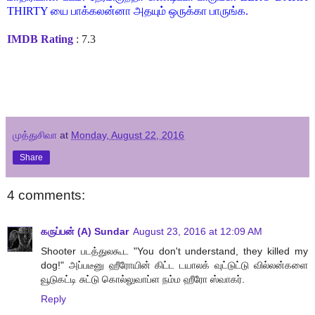
THIRTY யை பாக்கலன்னா அதயும் ஒருக்கா பாருங்க.
IMDB Rating
: 7.3
முத்துசிவா
at
Monday, August 22, 2016
Share
4 comments:
கருப்பன் (A) Sundar
August 23, 2016 at 12:09 AM
Shooter படத்துலகூட "You don't understand, they killed my
dog!" அப்படீனு ஹீரோயின் கிட்ட டயாலக் வுட்டுட்டு வில்லன்களை
வூடுகட்டி சுட்டு கொல்லுவாப்ள நம்ம ஹீரோ ஸ்வாகர்.
Reply