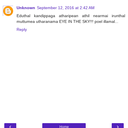
Unknown
September 12, 2016 at 2:42 AM
Eduthal kandippaga atharipean athil nearmai irunthal
muttumea utharanama EYE IN THE SKY!!! poel illamal...
Reply
‹
›
Home