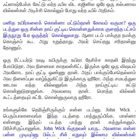
ஃப்ளாஷ்பேக்க கேட்டு வர்ற ஃபீல விட கஜினில ஒரே ஒரு கல்பனாவ
வில்லன்கள் அடிச்சி கொல்லும் போது வர்ற ஃபீல் அதிகம்.
மனித உயிர்களைக் கொன்னா மட்டும்தான் கோவம் வருமா? ஒரு
படத்துல ஒரு சின்ன நாய் குட்டிய கொன்னதுக்காக குறைந்த பட்சம்
இருநூறு பேர ஒருத்தர் கொல்லுவாறு.
ஆனா படம் பாக்குற நமக்கு
கொஞ்சம் கூட அது உறுத்தாது. அவர் செய்றது சரிதான்னு
தோணும்.
ஒரு ரிட்டயர்டு ரவுடி உயிருக்கு உயிரா நேசிச்ச காதலி இறந்து
போயிடுறா. அவ நினைவா காதலன்கிட்ட இருக்க ஒரே ஒரு விஷயம்
அவளோட நாய் குட்டி ஒண்ணு தான். அதப் பாக்கும்போதெல்லாம்
அவ நினைப்புல வாழ்ந்துகிட்டு இருக்காரு ஹீரோ. அந்த சமயத்துல
ஊடால வந்த வில்லனுங்க அந்த நாய்குட்டிய சுட்டு
கொன்னுடுறானுங்க. அவவளவு தான். மொத்த வில்லன்
கூட்டத்தையும் சுட்டே கொன்னுருவாரு ஹீரோ.
உங்களுக்கே தெரிஞ்சிருக்கும் என்ன படம்னு. John Wick .
பெரும்பாலானவங்க இந்த படத்தை பாத்துருப்பீங்க. மாஸ்னா
என்னனு இந்தப் படத்த பாத்து தான் கத்துக்கனும்.
பிரிச்சிருப்பானுங்க.
John Wick ங்குறவன் யாரு.. அவனால என்ன
பன்ன முடியும்னு பில்டப் சீன் எதுவும் இல்லாம வில்லன்கள்