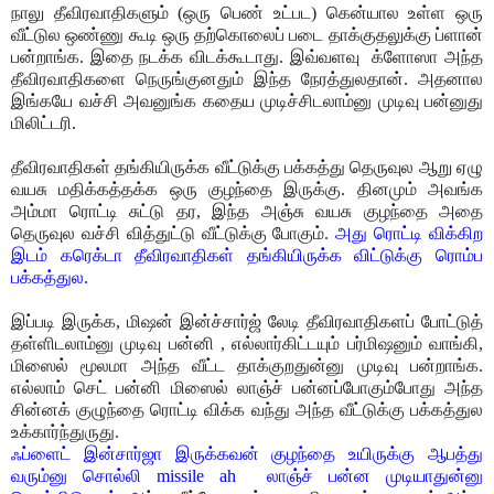
நாலு தீவிரவாதிகளும் (ஒரு பெண் உட்பட) கென்யால உள்ள ஒரு
வீட்டுல ஒண்ணு கூடி ஒரு தற்கொலைப் படை தாக்குதலுக்கு ப்ளான்
பன்றாங்க. இதை நடக்க விடக்கூடாது. இவ்வளவு க்ளோஸா அந்த
தீவிரவாதிகளை நெருங்குனதும் இந்த நேரத்துலதான். அதனால
இங்கயே வச்சி அவனுங்க கதைய முடிச்சிடலாம்னு முடிவு பன்னுது
மிலிட்டரி.
தீவிரவாதிகள் தங்கியிருக்க வீட்டுக்கு பக்கத்து தெருவுல ஆறு ஏழு
வயசு மதிக்கத்தக்க ஒரு குழந்தை இருக்கு. தினமும் அவங்க
அம்மா ரொட்டி சுட்டு தர, இந்த அஞ்சு வயசு குழந்தை அதை
தெருவுல வச்சி வித்துட்டு வீட்டுக்கு போகும்.
அது ரொட்டி விக்கிற
இடம் கரெக்டா தீவிரவாதிகள் தங்கியிருக்க விட்டுக்கு ரொம்ப
பக்கத்துல.
இப்படி இருக்க, மிஷன் இன்ச்சார்ஜ் லேடி தீவிரவாதிகளப் போட்டுத்
தள்ளிடலாம்னு முடிவு பன்னி , எல்லார்கிட்டயும் பர்மிஷனும் வாங்கி,
மிஸைல் மூலமா அந்த வீட்ட தாக்குறதுன்னு முடிவு பன்றாங்க.
எல்லாம் செட் பன்னி மிஸைல் லாஞ்ச் பன்னப்போகும்போது அந்த
சின்னக் குழுந்தை ரொட்டி விக்க வந்து அந்த வீட்டுக்கு பக்கத்துல
உக்கார்ந்துருது.
ஃப்ளைட் இன்சார்ஜா இருக்கவன் குழந்தை உயிருக்கு ஆபத்து
வரும்னு சொல்லி missile ah லாஞ்ச் பன்ன முடியாதுன்னு