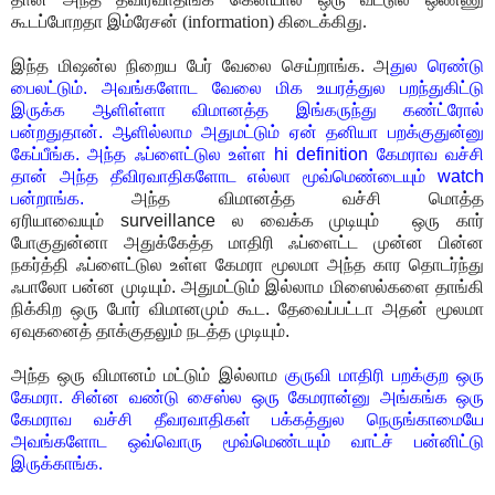
கூடப்போறதா இம்ரேசன் (information) கிடைக்கிது.
இந்த மிஷன்ல நிறைய பேர் வேலை செய்றாங்க. அ
துல ரெண்டு
பைலட்டும். அவங்களோட வேலை மிக உயரத்துல பறந்துகிட்டு
இருக்க ஆளிள்ளா விமானத்த இங்கருந்து கண்ட்ரோல்
பன்றதுதான். ஆளில்லாம அதுமட்டும் ஏன் தனியா பறக்குதுன்னு
கேப்பீங்க. அந்த ஃப்ளைட்டுல உள்ள hi definition கேமராவ வச்சி
தான் அந்த தீவிரவாதிகளோட எல்லா மூவ்மெண்டையும் watch
பன்றாங்க.
அந்த விமானத்த வச்சி மொத்த
ஏரியாவையும் surveillance ல வைக்க முடியும் ஒரு கார்
போகுதுன்னா அதுக்கேத்த மாதிரி ஃப்ளைட்ட முன்ன பின்ன
நகர்த்தி ஃப்ளைட்டுல உள்ள கேமரா மூலமா அந்த கார தொடர்ந்து
ஃபாலோ பன்ன முடியும். அதுமட்டும் இல்லாம மிஸைல்களை தாங்கி
நிக்கிற ஒரு போர் விமானமும் கூட. தேவைப்பட்டா அதன் மூலமா
ஏவுகனைத் தாக்குதலும் நடத்த முடியும்.
அந்த ஒரு விமானம் மட்டும் இல்லாம
குருவி மாதிரி பறக்குற ஒரு
கேமரா. சின்ன வண்டு சைஸ்ல ஒரு கேமரான்னு அங்கங்க ஒரு
கேமராவ வச்சி தீவரவாதிகள் பக்கத்துல நெருங்காமையே
அவங்களோட ஒவ்வொரு மூவ்மெண்டயும் வாட்ச் பன்னிட்டு
இருக்காங்க.