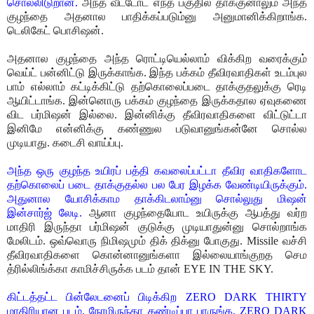
சொல்லிடுறான்.
அந்த வீட்டோட எந்த பகுதில தாக்குனாலும் அந்த
குழந்தை அதனால பாதிக்கப்படும்னு அனுமானிக்கிறாங்க.
டெலிகேட் பொசிஷன்.
அதனால குழந்தை அந்த ரொட்டியெல்லாம் விக்கிற வரைக்கும்
வெய்ட் பன்னிட்டு இருக்காங்க. இந்த பக்கம் தீவிரவாதிகள் உடம்புல
பாம் எல்லாம் கட்டிக்கிட்டு தற்கொலைப்படை தாக்குதலுக்கு ரெடி
ஆயிட்டாங்க. இன்னொரு பக்கம் குழந்தை இருக்கதால ஏவுகணை
விட பர்மிஷன் இல்லை. இன்னிக்கு தீவிரவாதிகளை விட்டுட்டா
இனிமே என்னிக்கு கண்ணுல படுவானுங்கன்னே சொல்ல
முடியாது. கடைசி வாய்ப்பு.
அந்த ஒரு குழந்த உயிரப் பத்தி கவலைப்பட்டா தீவிர வாதிகளோட
தற்கொலைப் படை தாக்குதல்ல பல பேர இழக்க வேண்டியிருக்கும்.
அதுனால யோசிக்காம தாக்கிடலாம்னு சொல்லுது மிஷன்
இன்சார்ஜ் லேடி.
ஆனா குழந்தையோட உயிருக்கு ஆபத்து வர்ற
மாதிரி இருந்தா பர்மிஷன் குடுக்கு முடியாதுன்னு சொல்றாங்க
மேலிடம். ஒவ்வொரு நிமிஷமும் திக் திக்னு போகுது. Missile வச்சி
தீவிரவாதிகளை கொன்னானுங்களா இல்லையாங்குறத செம
த்ரில்லிங்க்கா காமிச்சிருக்க படம் தான் EYE IN THE SKY.
கிட்டத்தட்ட பின்லேடனைப் பிடிக்கிற ZERO DARK THIRTY
மாதிரியான படம். நேரமிருந்தா கண்டிப்பா பாருங்க. ZERO DARK