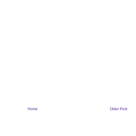
Home
Older Post