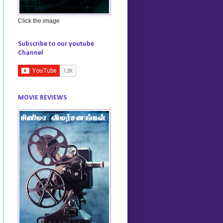
Click the image
Subscribe to our youtube
Channel
MOVIE REVIEWS