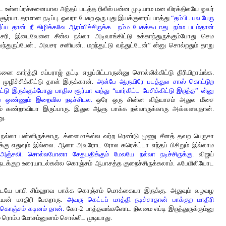
 உள்ள ப்ரச்சனையால அந்தப் படத்த ரிலீஸ் பன்ன முடியாம மன விரக்திலயே ஓவர்
ூர்யா. தரமான நடிப்பு. ஓவரா பேசுற ஒரு புது இயக்குனரப் பாத்து
“தம்பி.. பல பேரு
ப தான் நீ கிழிக்கவே ஆரம்பிச்சிருக்க.. நம்ம பேசக்கூடாது. நம்ம படம்தான்
் சரி, இடைவேளை சீன்ல நல்லா அடிவாங்கிட்டு உக்காந்துருக்கும்போது செம
வந்துருப்பேன்.. அவசர சனியன்.. மறந்துட்டு வந்துட்டேன்” ன்னு சொல்றதும் தாறு
னை கார்த்தி சுப்பராஜ் தட்டி எழுப்பிட்டாருன்னு சொல்லிக்கிட்டு திரியிறாய்ங்க.
முழிச்சிக்கிட்டு தான் இருக்கான்.
அன்பே ஆருயிரே படத்துல சாஸ் கொட்டுற
ு இருக்கும்போது பாதில சூர்யா வந்து “யார்கிட்ட பேசிக்கிட்டு இருந்த” ன்னு
ப்ப ஒண்ணும் இறைவில நடிச்சிடல.
ஒரே ஒரு சின்ன வித்யாசம் அதுல மீசை
் கண்றாவியா இருப்பாரு. இதுல ஆளு பாக்க நல்லாருக்காரு அவ்வளவுதான்.
ு.
 நல்லா பன்னிருக்காரு. க்ளைமாக்ஸ்ல வர்ற ரெண்டு மூணு சீனத் தவற பெருசா
பதிக்கு எதுவும் இல்லை. ஆனா அவரோட ரோல கரெக்ட்டா எந்தப் பிசிறும் இல்லாம
அஞ்சலி. சொல்லபோனா சேதுபதிக்கும் மேலயே நல்லா நடிச்சிருக்கு
. விஜய்
ும் நடக்குற உரையாடல்கள்ல கொஞ்சம் ஆபாசத்த குறைச்சிருக்கலாம். ஃபேமிலியோட
ிடையே பாபி சிம்ஹாவ பாக்க கொஞ்சம் மொக்கையா இருக்கு. அதுவும் வழவழ
் மாதிரி பேசுறாரு.
அவரு கெட்டப் மாத்தி நடிச்சாதான் பாக்குற மாதிரி
 கொஞ்சம் கடினம் தான்.
கோ-2 பாத்தவங்களோட நிலமை எப்டி இருந்துருக்கும்னு
ம் ரொம்ப மோசம்னுலாம் சொல்லிட முடியாது.