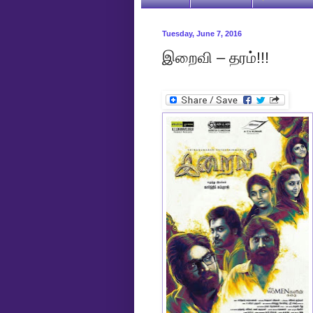
Tuesday, June 7, 2016
இறைவி – தரம்!!!