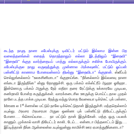
கடந்த நாளு நாளா ஃபேஸ்புக்கு டிவிட்டர் மட்டும் இல்லாம இன்ன பிற
வலைத்தளங்கள் எதைத் தொறந்தாலும் எல்லா இடத்திலும் “இறைவி”
“இறைவி” ங்குற வார்த்தையப் பாத்து எல்லாருக்கும் சலிச்சு போயிருக்கும்.
ஃபேஸ்புக்குல நாலு வருஷத்துக்கு முன்னால அக்கவுண்ட் மட்டும் ஓப்பன்
பன்னிட்டு காணாம போனவன்லாம் திடீர்னு ”இறைவிடா” ங்குறான்.
ஸ்லீப்பர்
செல்லுங்கல்லாம் ”உலகசினிமாடா” ங்குறாய்ங்க. ”நீங்கல்லாம் இவ்வளவு நாளா
எங்கடா இருந்தீங்க” ன்னு தோணுச்சி. ஒரு பக்கம் எக்ஸ்ட்ரீம் ஆஹா ஓஹோ..
இன்னொரு பக்கம் அதுக்கு நேர் எதிரா தரை ரேட்டுக்கு உக்காரவே முடியல,
கண்றாவி போன்ற கருத்துக்கள். வாரக்கடைசில ஊருக்கு பொய்ட்டதால முதல்
நாளே படத்த பாக்க முடியல. நேத்து வந்து மொத வேலையா டிக்கெட் புக் பன்னா,
st
Idream ல 1
க்ளாஸ்ல மட்டும் நாலே டிக்கெட்டுதான் இருந்துச்சி. மத்ததெல்லாம்
ஃபுல்லு. அவசர அவசரமா அதுல ஒண்ண புக் பன்னிட்டு தியேட்டருக்குப்
போனா…. ங்கொய்யால… நா மட்டும் தான் இருக்கேன். மத்த ஒரு பயலக்
காணும். முக்கால் வாசி தியேட்டர் காலி.. டேய்
…
என்னடா பித்தலாட்டம் இது….
இப்டித்தான் நீங்க ஆன்லைன்ல ஃபுல்லுன்னு காமிச்சி ஊர ஏமாத்துறீங்களாடா?