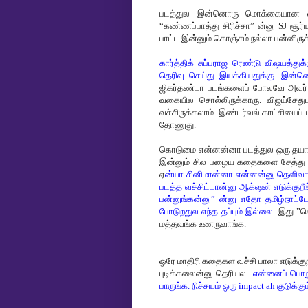
படத்துல இன்னொரு மொக்கையான விஷ
“கண்ணப்பாத்து சிரிச்சா” ன்னு SJ சூர
பாட்ட இன்னும் கொஞ்சம் நல்லா பன்னிரு
கார்த்திக் சுப்பராஜ ரெண்டு விஷயத்த
தெரிவு செய்து இயக்கியதுக்கு. இன
ஜிகர்தண்டா படங்களைப் போலவே அவர் 
வகையில சொல்லிருக்காரு. விஜய்சேத
வச்சிருக்கலாம். இண்டர்வல் காட்சியைப் 
தோணுது.
கொடுமை என்னன்னா படத்துல ஒரு தயாரி
இன்னும் சில பழைய கதைகளை சேத்து விட
ஏ
ன்யா சினிமான்னா என்னன்னு தெளிவா த
படத்த வச்சிட்டான்னு ஆக்‌ஷன் எடுக்குறீ
பன்னுங்கன்னு” ன்னு எதோ தமிழ்நாட்
போடுறதுல எந்த தப்பும் இல்லை.
இது ”வெ
மத்தவங்க உணருவாங்க.
ஒரே மாதிரி கதைகள வச்சி பாலா எடுக்கு
புடிக்கலைன்னு தெரியல.
என்னைப் பொறு
பாருங்க. நிச்சயம் ஒரு impact ah குடுக்கும