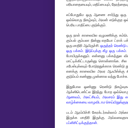
மரியாதையையும், மதிப்பையும், நேரத்தைய
எப்போதுமே ஒரு ஆணை சார்ந்து ஒரு ப
ஒவ்வொரு நிகழ்வும், அவன் எடுக்குற ஒவ
பெரிய பாதிப்பை குடுக்கும்.
ஒரு நாள் காலையில ஏழுமணிக்கு கம்பெ
கும்பல் கும்பலா நின்னு எதயோ ட்ராக் ப
ஒரு மாதிரி ஆயிருச்சி.
ஒருத்தர் ரெண்டு ப
ஒரு பக்கம். இடுப்புக்கு கீழ ஒரு பக்கம்
போயிருக்கனும். என்னனு பக்கத்துல விச
மாட்டிக்கிட்டாருன்னு சொன்னாங்க. சில 
ஃபேஸ்புக்லயும் போடுறதுக்காக ரெண்டு 
எனக்கு காலையில அவர ஆஃபீஸ்க்கு கிளப்
குடும்பம் கண்ணு முன்னால வந்து போச்ச
இதுபோல ஒண்ணு ரெண்டு நிகழ்வுகள 
ஆக்ஸிடெண்ட்ல இறந்து போற ஒவ்வொருத
ஆணவம், அலட்சியம், அவசரம் இது எல
வாழ்க்கையை வாழவிடாம செய்யிதுங்கு
படம் ஆரம்பிச்சி கேரக்டர்கள்லாம் அ
இருக்க மாதிரி இருக்கு. அவ்வளவுத
பப்ளிசிட்டிக்குத்தான்.